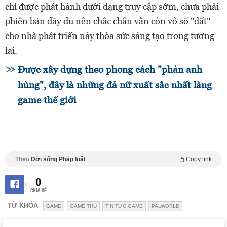
chỉ được phát hành dưới dạng truy cập sớm, chưa phải
phiên bản đầy đủ nên chắc chắn vẫn còn vô số "đất"
cho nhà phát triển này thỏa sức sáng tạo trong tương
lai.
Được xây dựng theo phong cách "phản anh
hùng", đây là những đả nữ xuất sắc nhất làng
game thế giới
Theo
Đời sống Pháp luật
Copy link
0
CHIA SẺ
TỪ KHÓA
GAME
GAME THỦ
TIN TỨC GAME
PALWORLD