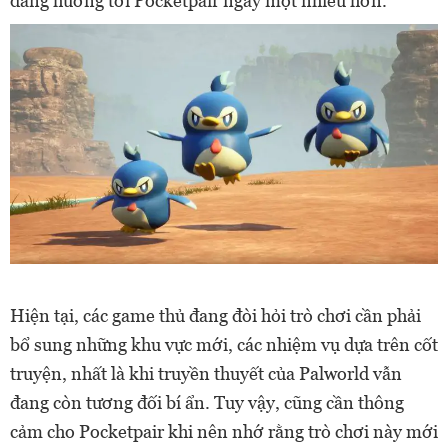
đang hướng tới Pocketpair ngày một nhiều hơn.
Hiện tại, các game thủ đang đòi hỏi trò chơi cần phải
bổ sung những khu vực mới, các nhiệm vụ dựa trên cốt
truyện, nhất là khi truyền thuyết của Palworld vẫn
đang còn tương đối bí ẩn. Tuy vậy, cũng cần thông
cảm cho Pocketpair khi nên nhớ rằng trò chơi này mới