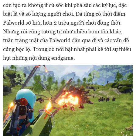
còn tạo ra không ít cú sốc khi phá sâu các kỷ lục, đặc
biệt là về số lượng người chơi. Đã từng có thời điểm
Palworld sở hữu hơn 2 triệu người chơi đồng thời.
Nhưng rồi cũng tương tự như nhiều bom tấn khác,
tuần trăng mật của Palworld dần qua đi và các vấn đề
cũng bộc lộ. Trong đó nổi bật nhất phải kể tới sự thiếu
hụt những nội dung endgame.