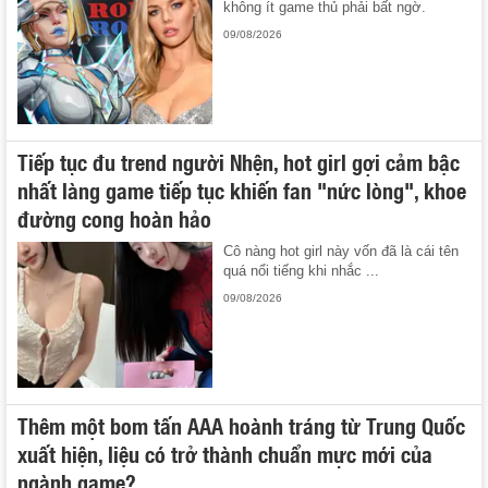
không ít game thủ phải bất ngờ.
09/08/2026
Tiếp tục đu trend người Nhện, hot girl gợi cảm bậc
nhất làng game tiếp tục khiến fan "nức lòng", khoe
đường cong hoàn hảo
Cô nàng hot girl này vốn đã là cái tên
quá nổi tiếng khi nhắc ...
09/08/2026
Thêm một bom tấn AAA hoành tráng từ Trung Quốc
xuất hiện, liệu có trở thành chuẩn mực mới của
ngành game?