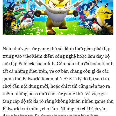
Nếu như vậy, các game thủ sẽ dành thời gian phải tập
trung vào việc kiếm điểm công nghệ hoặc làm đầy bộ
sưu tập Paldeck của mình. Còn nếu như đã hoàn thành
tất cả những điều trên, về cơ bản chẳng còn gì để các
game thủ Palworld khám phá. Đây là lý do tại sao trò
chơi cần nội dung mới, hoặc chí ít thì cũng nên tạo ra
thêm những boss mới cho các game thủ. Và việc gia
tăng cấp độ tối đa rõ ràng không khiến nhiều game thủ
Palworld vui mừng cho lắm. Những lời chỉ trích vẫn