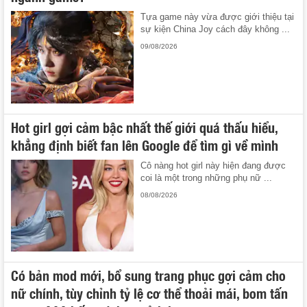
Tựa game này vừa được giới thiệu tại
sự kiện China Joy cách đây không ...
09/08/2026
Hot girl gợi cảm bậc nhất thế giới quá thấu hiểu,
khẳng định biết fan lên Google để tìm gì về mình
Cô nàng hot girl này hiện đang được
coi là một trong những phụ nữ ...
08/08/2026
Có bản mod mới, bổ sung trang phục gợi cảm cho
nữ chính, tùy chỉnh tỷ lệ cơ thể thoải mái, bom tấn