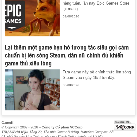
hàng tuần, lần này Epic Games Store
lại mang ...
08/08/2026
Lại thêm một game hẹn hò tương tác siêu gợi cảm
chuẩn bị lên sóng Steam, dàn nữ chính đủ khiến
game thủ xiêu lòng
Tựa game này sẽ chính thức lên sóng
Steam vào ngày 19/8 tới đây.
08/08/2026
GameK
© Copyright 2007 - 2026 –
Công ty Cổ phần VCCorp
TRỤ SỞ HÀ NỘI:
Tầng 22, Tòa nhà Center Building, Hapulico Complex, Số
01, phố Nguyễn Huy Tưởng, phường Thanh Xuân, thành phố Hà Nội.