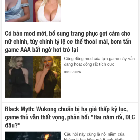
Có bản mod mới, bổ sung trang phục gợi cảm cho
nữ chính, tùy chỉnh tỷ lệ cơ thể thoải mái, bom tấn
game AAA bất ngờ hot trở lại
Cộng đồng mod của tựa game này vẫn
đang hoạt động rất tích cực.
08/08/2026
Black Myth: Wukong chuẩn bị hạ giá thấp kỷ lục,
game thủ vẫn thất vọng, phản hồi "Hai năm rồi, DLC
đâu?"
Câu hỏi này cũng là nỗi niềm của
không ít fan hâm mộ Black Myth: ...