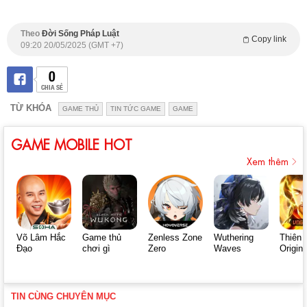
Theo
Đời Sống Pháp Luật
Copy link
09:20 20/05/2025 (GMT +7)
0
CHIA SẺ
TỪ KHÓA
GAME THỦ
TIN TỨC GAME
GAME
GAME MOBILE HOT
Xem thêm
Võ Lâm Hắc
Game thủ
Zenless Zone
Wuthering
Thiên 
Đạo
chơi gì
Zero
Waves
Origin
TIN CÙNG CHUYÊN MỤC