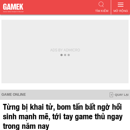
TÌM KIẾM
MỞ RỘNG
GAME ONLINE
QUAY LẠI
Từng bị khai tử, bom tấn bất ngờ hồi
sinh mạnh mẽ, tới tay game thủ ngay
trong năm nay