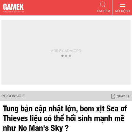
TÌM KIẾM
MỞ RỘNG
PC/CONSOLE
QUAY LẠI
Tung bản cập nhật lớn, bom xịt Sea of
Thieves liệu có thể hồi sinh mạnh mẽ
như No Man's Sky ?