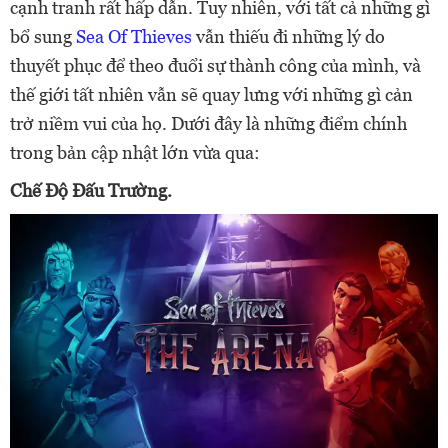
cạnh tranh rất hấp dẫn. Tuy nhiên, với tất cả những gì
bổ sung
Sea Of Thieves
vẫn thiếu đi những lý do
thuyết phục để theo đuổi sự thành công của mình, và
thế giới tất nhiên vẫn sẽ quay lưng với những gì cản
trở niềm vui của họ. Dưới đây là những điểm chính
trong bản cập nhật lớn vừa qua:
Chế Độ Đấu Trường.