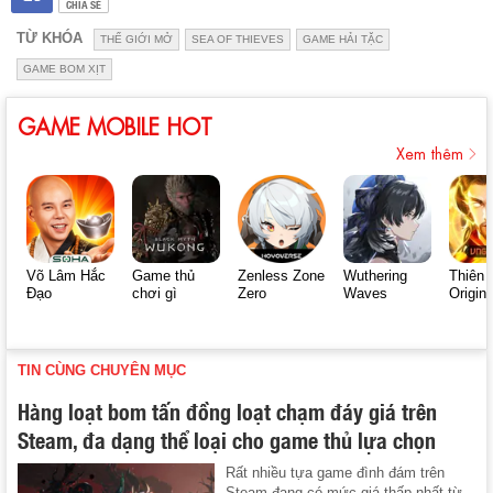
CHIA SẺ
TỪ KHÓA
THẾ GIỚI MỞ
SEA OF THIEVES
GAME HẢI TẶC
GAME BOM XỊT
GAME MOBILE HOT
Xem thêm
Võ Lâm Hắc
Game thủ
Zenless Zone
Wuthering
Thiên 
Đạo
chơi gì
Zero
Waves
Origin
TIN CÙNG CHUYÊN MỤC
Hàng loạt bom tấn đồng loạt chạm đáy giá trên
Steam, đa dạng thể loại cho game thủ lựa chọn
Rất nhiều tựa game đình đám trên
Steam đang có mức giá thấp nhất từ