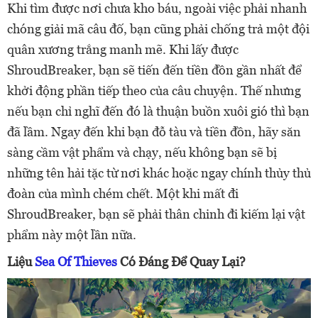
Khi tìm được nơi chưa kho báu, ngoài việc phải nhanh
chóng giải mã câu đố, bạn cũng phải chống trả một đội
quân xương trắng manh mẽ. Khi lấy được
ShroudBreaker, bạn sẽ tiến đến tiền đồn gần nhất để
khởi động phần tiếp theo của câu chuyện. Thế nhưng
nếu bạn chỉ nghĩ đến đó là thuận buồn xuôi gió thì bạn
đã lầm. Ngay đến khi bạn đỗ tàu và tiền đồn, hãy săn
sàng cầm vật phẩm và chạy, nếu không bạn sẽ bị
những tên hải tặc từ nơi khác hoặc ngay chính thủy thủ
đoàn của mình chém chết. Một khi mất đi
ShroudBreaker, bạn sẽ phải thân chinh đi kiếm lại vật
phẩm này một lần nữa.
Liệu
Sea Of Thieves
Có Đáng Để Quay Lại?