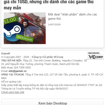
giá chỉ 1USD, nhưng chỉ dành cho các game thủ
may mắn
Một deal "nhân phẩm" dành cho các
game thủ.
14/07/2026
GameK
© Copyright 2007 - 2026 –
Công ty Cổ phần VCCorp
TRỤ SỞ HÀ NỘI:
Tầng 22, Tòa nhà Center Building, Hapulico Complex, Số
01, phố Nguyễn Huy Tưởng, phường Thanh Xuân, thành phố Hà Nội.
Điện thoại: 024 7309 5555.
Email:
info@gamek.vn
VPĐD TẠI TP.HCM:
Tầng 4 Tòa nhà 123, 127 Võ Văn Tần, phường 6, quận 3, TP. Hồ Chí
Minh
Hỗ trợ quảng cáo:
Giấy phép thiết lập trang thông tin điện tử tổng hợp trên internet số 3634/GP-TTĐT do Sở
Thông tin và Truyền thông TP Hà Nội cấp ngày 06/09/2017
Chính sách bảo mật
Xem bản Desktop