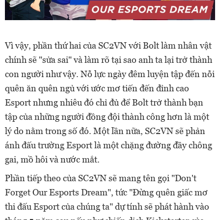
Vì vậy, phần thứ hai của SC2VN với Bolt làm nhân vật
chính sẽ "sửa sai" và làm rõ tại sao anh ta lại trở thành
con người như vậy. Nỗ lực ngày đêm luyện tập đến nỗi
quên ăn quên ngủ với ước mơ tiến đến đỉnh cao
Esport nhưng nhiêu đó chỉ đủ để Bolt trở thành bạn
tập của những người đồng đội thành công hơn là một
lý do nằm trong số đó. Một lần nữa, SC2VN sẽ phản
ánh đấu trường Esport là một chặng đường đầy chông
gai, mồ hôi và nước mắt.
Phần tiếp theo của SC2VN sẽ mang tên gọi "Don't
Forget Our Esports Dream", tức "Đừng quên giấc mơ
thi đấu Esport của chúng ta" dự tính sẽ phát hành vào