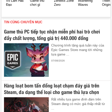
Võ Lâm Hắc
Game thủ
Zenless Zone
Wuthering
Thiên 
Đạo
chơi gì
Zero
Waves
Origin
TIN CÙNG CHUYÊN MỤC
Game thủ PC tiếp tục nhận miễn phí hai trò chơi
đầy chất lượng, tổng giá trị 440.000 đồng
Chương trình tặng quà tuần này của
Epic Games Store mang tới những
tựa game ...
07/08/2026
Hàng loạt bom tấn đồng loạt chạm đáy giá trên
Steam, đa dạng thể loại cho game thủ lựa chọn
Rất nhiều tựa game đình đám trên
Steam đang có mức giá thấp nhất từ
...