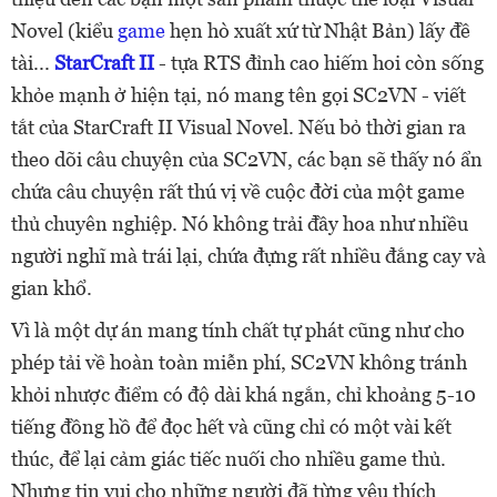
Novel (kiểu
game
hẹn hò xuất xứ từ Nhật Bản) lấy đề
tài...
StarCraft II
- tựa RTS đỉnh cao hiếm hoi còn sống
khỏe mạnh ở hiện tại, nó mang tên gọi SC2VN - viết
tắt của StarCraft II Visual Novel. Nếu bỏ thời gian ra
theo dõi câu chuyện của SC2VN, các bạn sẽ thấy nó ẩn
chứa câu chuyện rất thú vị về cuộc đời của một game
thủ chuyên nghiệp. Nó không trải đầy hoa như nhiều
người nghĩ mà trái lại, chứa đựng rất nhiều đắng cay và
gian khổ.
Vì là một dự án mang tính chất tự phát cũng như cho
phép tải về hoàn toàn miễn phí, SC2VN không tránh
khỏi nhược điểm có độ dài khá ngắn, chỉ khoảng 5-10
tiếng đồng hồ để đọc hết và cũng chỉ có một vài kết
thúc, để lại cảm giác tiếc nuối cho nhiều game thủ.
Nhưng tin vui cho những người đã từng yêu thích