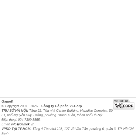
GameK
© Copyright 2007 - 2026 –
Công ty Cổ phần VCCorp
TRỤ SỞ HÀ NỘI:
Tầng 22, Tòa nhà Center Building, Hapulico Complex, Số
01, phố Nguyễn Huy Tưởng, phường Thanh Xuân, thành phố Hà Nội.
Điện thoại: 024 7309 5555.
Email:
info@gamek.vn
VPĐD TẠI TP.HCM:
Tầng 4 Tòa nhà 123, 127 Võ Văn Tần, phường 6, quận 3, TP. Hồ Chí
Minh