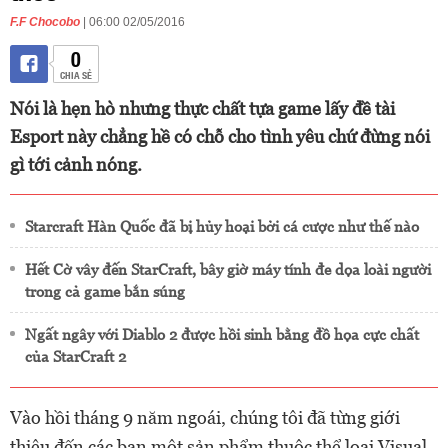
F.F Chocobo
| 06:00 02/05/2016
0
CHIA SẺ
Nói là hẹn hò nhưng thực chất tựa game lấy đề tài
Esport này chẳng hề có chỗ cho tình yêu chứ đừng nói
gì tới cảnh nóng.
Starcraft Hàn Quốc đã bị hủy hoại bởi cá cược như thế nào
Hết Cờ vây đến StarCraft, bây giờ máy tính đe dọa loài người
trong cả game bắn súng
Ngất ngây với Diablo 2 được hồi sinh bằng đồ họa cực chất
của StarCraft 2
Vào hồi tháng 9 năm ngoái, chúng tôi đã từng giới
thiệu đến các bạn một sản phẩm thuộc thể loại Visual