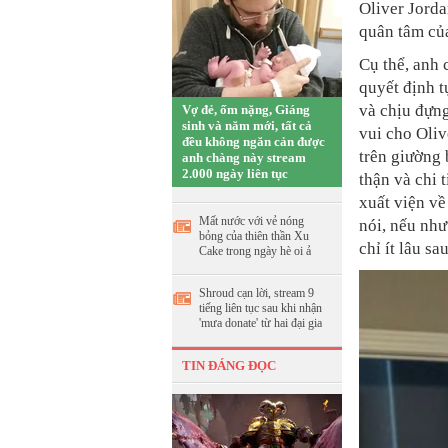
Oliver Jorda
quân tâm củ
Cụ thể, anh 
quyết định t
và chịu đựn
Vợ đẻ, ốm nặng, Giáng
sinh và năm mới, tất cả
vui cho Oliv
đều không ngăn cản được
trên giường 
anh chàng này stream
2.000 ngày liên tục
thận và chi 
xuất viện về
Mất nước với vẻ nóng
nói, nếu nh
bỏng của thiên thần Xu
chỉ ít lâu s
Cake trong ngày hè oi ả
Shroud cạn lời, stream 9
tiếng liên tục sau khi nhận
'mưa donate' từ hai đại gia
TIN ĐÁNG ĐỌC