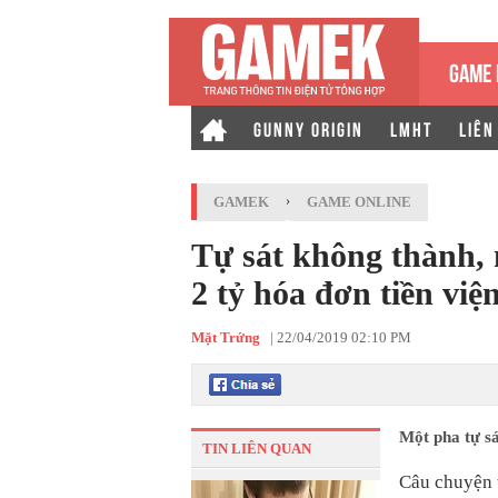
GAME 
GUNNY ORIGIN
LMHT
LIÊN
GAMEK
›
GAME ONLINE
Tự sát không thành,
2 tỷ hóa đơn tiền việ
Mặt Trứng
|
22/04/2019 02:10 PM
Một pha tự sá
TIN LIÊN QUAN
Câu chuyện t