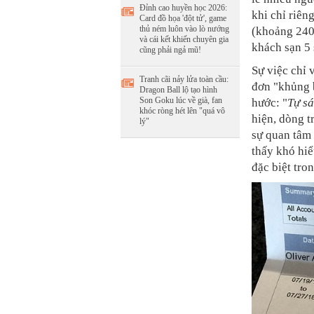
Đỉnh cao huyền học 2026:
khi chỉ riên
Card đồ họa 'đột tử', game
thủ ném luôn vào lò nướng
(khoảng 240 
và cái kết khiến chuyên gia
khách sạn 5 
cũng phải ngả mũ!
Sự việc chỉ 
Tranh cãi nảy lửa toàn cầu:
đơn "khủng 
Dragon Ball lộ tạo hình
Son Goku lúc về già, fan
hước: "
Tự sá
khóc ròng hét lên "quá vô
hiện, dòng t
lý"
sự quan tâm
thấy khó hiể
đặc biệt tron