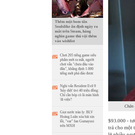
Thêm một bom tấn
Soulslike ấn định ngày ra
mắt trên Steam, hàng
nghìn game thủ vội thêm
vào wishlist
Chơi 205 tiếng game siêu
phẩm mới ra mắt, người
chơi vẫn "chưa đâu vào
đâu", khẳng định 1.000
tiếng mới phá đảo được
Nghi vấn Resident Evil 9
'hủy diệt' tivi 40 triệu đồng:
Chỉ cần bóp cò là màn hình
'đi viện'!
Chân 
Giọt nước tràn ly: BLV
Hoàng Luân xóa bài xin
$93.000 - tư
lỗi, "var" fan Gumayusi
trên MXH
trả cho một 
lẽ nhiều ngư