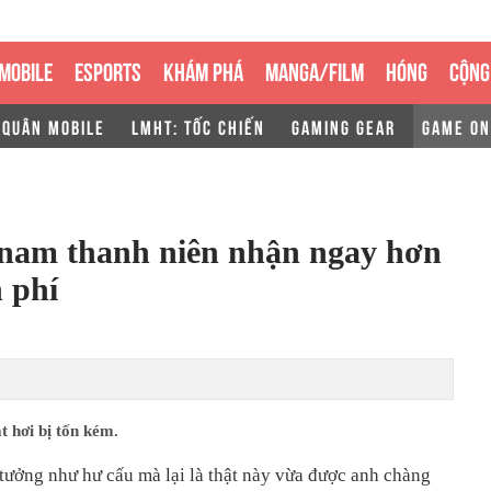
MOBILE
ESPORTS
KHÁM PHÁ
MANGA/FILM
HÓNG
CỘNG
 QUÂN MOBILE
LMHT: TỐC CHIẾN
GAMING GEAR
GAME ON
 nam thanh niên nhận ngay hơn
n phí
t hơi bị tốn kém.
ưởng như hư cấu mà lại là thật này vừa được anh chàng