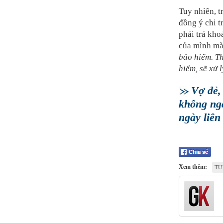
Tuy nhiên, t
đồng ý chi t
phải trả kho
của mình mà 
bảo hiểm. T
hiểm, sẽ xử 
Vợ đẻ,
không ng
ngày liên
Xem thêm:
TỰ