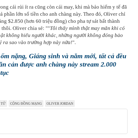
rong cái rủi ít ra cũng còn cái may, khi mà bảo hiểm y tế đã
rả phần lớn số tiền cho anh chàng này. Theo đó, Oliver chỉ
ảng $2.850 (hơn 60 triệu đồng) cho pha tự sát bất thành
thôi. Oliver chia sẻ: ""
Tôi thấy mình thật may mắn khi có
hật không hiểu người khác, những người không đóng bảo
lý ra sao vào trường hợp này nữa!
".
 ốm nặng, Giáng sinh và năm mới, tất cả đều
ăn cản được anh chàng này stream 2.000
 tục
 TỬ
CỘNG ĐỒNG MẠNG
OLIVER JORDAN