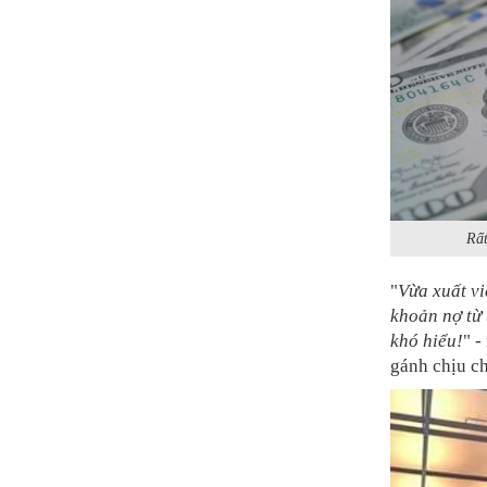
Rất
"
Vừa xuất vi
khoản nợ từ 
khó hiểu!
" -
gánh chịu ch