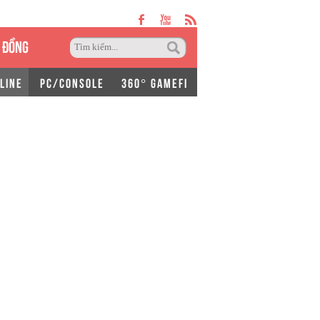
 ĐỒNG
LINE
PC/CONSOLE
360° GAMEFI