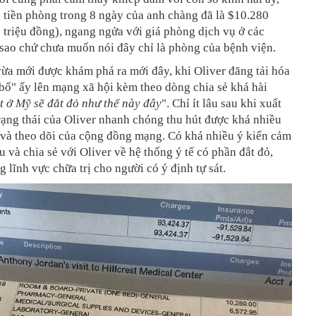
g tiền phòng trong 8 ngày của anh chàng đã là $10.280
triệu đồng), ngang ngửa với giá phòng dịch vụ ở các
sao chứ chưa muốn nói đây chỉ là phòng của bệnh viện.
vừa mới được khám phá ra mới đây, khi Oliver đăng tải hóa
bố" ấy lên mạng xã hội kèm theo dòng chia sẻ khá hài
t ở Mỹ sẽ đắt đỏ như thế này đây
". Chỉ ít lâu sau khi xuất
rạng thái của Oliver nhanh chóng thu hút được khá nhiều
 và theo dõi của cộng đồng mạng. Có khá nhiều ý kiến cảm
u và chia sẻ với Oliver về hệ thống ý tế có phần đắt đỏ,
g lĩnh vực chữa trị cho người có ý định tự sát.