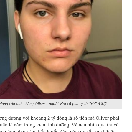
dung của anh chàng Oliver - người vừa có pha tự tử "xịt" ở Mỹ
ơng đương với khoảng 2 tỷ đồng là số tiền mà Oliver phải
tuần lễ nằm trong viện tĩnh dưỡng. Và nếu nhìn qua thì có
ời cũng phải cảm thấy khiếp đảm với con số kinh hãi ấy,