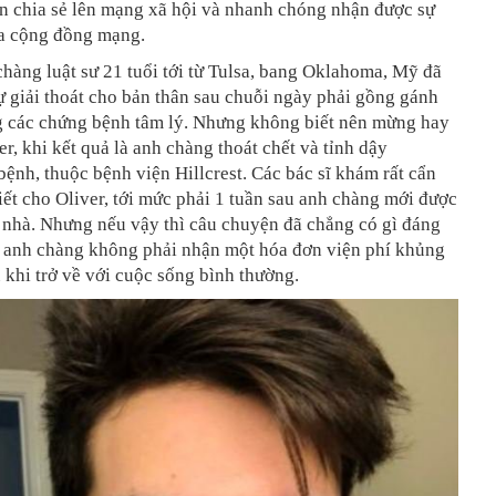
n chia sẻ lên mạng xã hội và nhanh chóng nhận được sự
a cộng đồng mạng.
chàng luật sư 21 tuổi tới từ Tulsa, bang Oklahoma, Mỹ đã
ự giải thoát cho bản thân sau chuỗi ngày phải gồng gánh
g các chứng bệnh tâm lý. Nhưng không biết nên mừng hay
er, khi kết quả là anh chàng thoát chết và tỉnh dậy
bệnh, thuộc bệnh viện Hillcrest. Các bác sĩ khám rất cẩn
tiết cho Oliver, tới mức phải 1 tuần sau anh chàng mới được
 nhà. Nhưng nếu vậy thì câu chuyện đã chẳng có gì đáng
ư anh chàng không phải nhận một hóa đơn viện phí khủng
au khi trở về với cuộc sống bình thường.