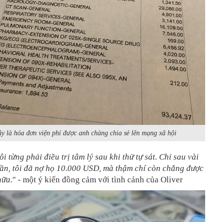
y là hóa đơn viện phí được anh chàng chia sẻ lên mạng xã hội
i từng phải điều trị tâm lý sau khi thử tự sát. Chỉ sau vài
uần, tôi đã nợ họ 10.000 USD, mà thậm chí còn chẳng được
nữa.
" - một ý kiến đồng cảm với tình cảnh của Oliver