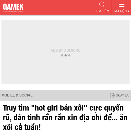
TÌM KIẾM
MỞ RỘNG
MOBILE & SOCIAL
QUAY LẠI
Truy tìm "hot girl bán xôi" cực quyến
rũ, dân tình rần rần xin địa chỉ để... ăn
xôi cả tuần!