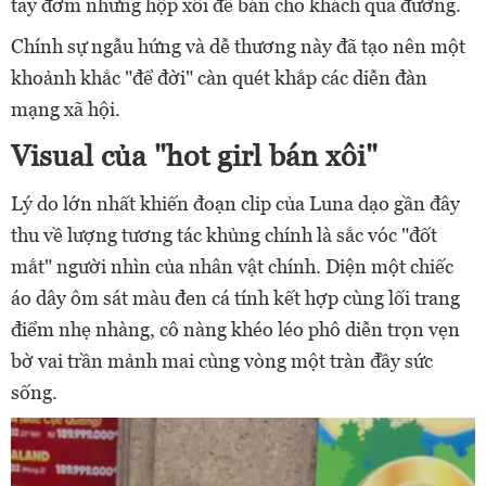
tay đơm những hộp xôi để bán cho khách qua đường.
Chính sự ngẫu hứng và dễ thương này đã tạo nên một
khoảnh khắc "để đời" càn quét khắp các diễn đàn
mạng xã hội.
Visual của "hot girl bán xôi"
Lý do lớn nhất khiến đoạn clip của Luna dạo gần đây
thu về lượng tương tác khủng chính là sắc vóc "đốt
mắt" người nhìn của nhân vật chính. Diện một chiếc
áo dây ôm sát màu đen cá tính kết hợp cùng lối trang
điểm nhẹ nhàng, cô nàng khéo léo phô diễn trọn vẹn
bờ vai trần mảnh mai cùng vòng một tràn đầy sức
sống.