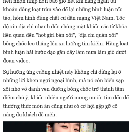
nên nhộn nhịp hơn bao giờ hết khi hàng ngàn tài
khoản đồng loạt tràn vào để lại những bình luận tếu
táo, hóm hỉnh đúng chất cư dân mạng Việt Nam. Tốc
độ xin địa chỉ nhanh đến chóng mặt khiến các từ khóa
liên quan đến "hot girl bán xôi", "địa chỉ quán xôi"
bỗng chốc leo thẳng lên xu hướng tìm kiếm. Hàng loạt
bình luận hài hước dạo gần đây làm mưa làm gió dưới
đoạn video.
Sự hưởng ứng cuồng nhiệt này không chỉ dừng lại ở
những lời khen ngợi ngoại hình, mà nó còn biến sạp
xôi nhỏ vô danh ven đường bỗng chốc trở thành tâm
điểm chú ý, khiến nhiều người mong muốn tìm đến để
thưởng thức món ăn cũng như có cơ hội gặp gỡ cô
nàng du khách dễ mến.