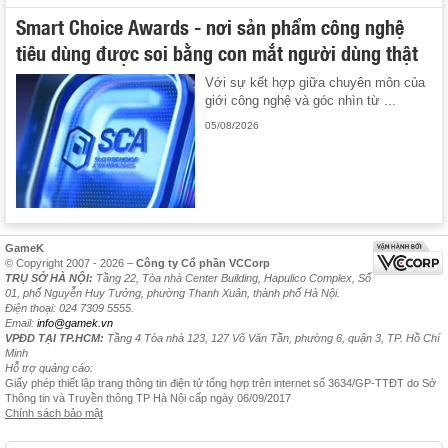
Smart Choice Awards - nơi sản phẩm công nghệ
tiêu dùng được soi bằng con mắt người dùng thật
Với sự kết hợp giữa chuyên môn của
giới công nghệ và góc nhìn từ ...
05/08/2026
GameK
© Copyright 2007 - 2026 –
Công ty Cổ phần VCCorp
TRỤ SỞ HÀ NỘI:
Tầng 22, Tòa nhà Center Building, Hapulico Complex, Số
01, phố Nguyễn Huy Tưởng, phường Thanh Xuân, thành phố Hà Nội.
Điện thoại: 024 7309 5555.
Email:
info@gamek.vn
VPĐD TẠI TP.HCM:
Tầng 4 Tòa nhà 123, 127 Võ Văn Tần, phường 6, quận 3, TP. Hồ Chí
Minh
Hỗ trợ quảng cáo:
Giấy phép thiết lập trang thông tin điện tử tổng hợp trên internet số 3634/GP-TTĐT do Sở
Thông tin và Truyền thông TP Hà Nội cấp ngày 06/09/2017
Chính sách bảo mật