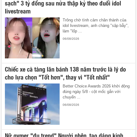
sạch" 3 tỷ đồng sau nửa thập kỷ theo đuổi idol
livestream
Trông chờ tình cảm chân thành của
idol livestream, anh chàng "sập bẫy",
làm "lốp ...
06/08/2026
Chiếc xe cà tàng lăn bánh 138 năm trước là lý do
cho lựa chọn "Tốt hơn", thay vì "Tốt nhất"
Better Choice Awards 2026 khởi động
đúng ngày 5/8 - cột mốc gắn với
chuyến ...
06/08/2026
Nữ gymer "đu trend" Người nhện, tạo dáng kinh