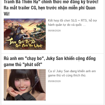
Tranh Bá Thiên Hạ" chính thức mở đăng ký trước!
Ra mắt trailer CG, hẹn trước nhận miễn phí Quan
Vũ!
Kết hợp lối chơi SLG + RTS, hỗ trợ
hành quân tự do và quốc ...
06/08/2026
Rủ anh em "chạy bo", Juky San khiến cộng đồng
game thủ "phát sốt"
Ca sĩ Juky San đang khiến anh em
game thủ vô cùng thích thú.
05/08/2026