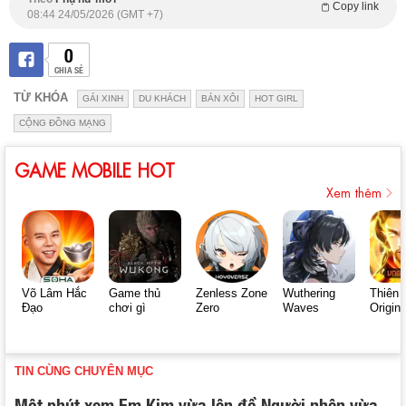
Copy link
08:44 24/05/2026 (GMT +7)
0
CHIA SẺ
TỪ KHÓA
GÁI XINH
DU KHÁCH
BÁN XÔI
HOT GIRL
CỘNG ĐỒNG MẠNG
GAME MOBILE HOT
Xem thêm
Võ Lâm Hắc
Game thủ
Zenless Zone
Wuthering
Thiên 
Đạo
chơi gì
Zero
Waves
Origin
TIN CÙNG CHUYÊN MỤC
Một phút xem Em Kim vừa lên đồ Người nhện vừa