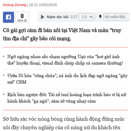
Hoàng Dương
| 18:31 24/05/2026
0
Nghe đọc bài
3:27
CHIA SẺ
Cô gái gợi cảm đi bán xôi tại Việt Nam và màn "truy
tìm địa chỉ" gây bão cõi mạng.
Ngỡ ngàng nhan sắc chạm ngưỡng U40 của "hot girl ảnh
thẻ" huyền thoại, visual đỉnh chóp chấp cả camera thường!
Uyên Ni hóa "công chúa", xả ảnh du lịch đẹp ngỡ ngàng "gây
mê" CĐM
Kịch bản ngược đời: Tài xế taxi hoảng loạn trình báo vì bị nữ
hành khách "gạ ngủ", sàm sỡ vùng nhạy cảm
Sở hữu sắc vóc nóng bỏng cùng hành động đứng múc
xôi đầy chuyên nghiệp của cô nàng nữ du khách tên