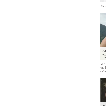
Khôn
Ăn
"g
Mới đ
cho 
chóng