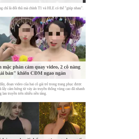
g chỉ là đối thủ mà chính T1 và HLE có thể "giúp nhau".
 mặc phản cảm quay video, 2 cô nàng
ái bản" khiến CĐM ngao ngán
ây, đoạn video của hai cô gái trẻ trong trang phục được
là lấy cảm hứng từ váy áo truyền thống vùng cao đã nhanh
 lan truyền trên nhiều nền tảng.