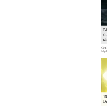
Bl
th
ph
Câu 
Myth
15
Dr