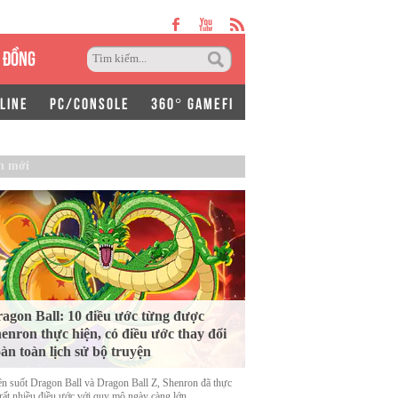
 ĐỒNG
LINE
PC/CONSOLE
360° GAMEFI
n mới
agon Ball: 10 điều ước từng được
enron thực hiện, có điều ước thay đổi
àn toàn lịch sử bộ truyện
n suốt Dragon Ball và Dragon Ball Z, Shenron đã thực
 rất nhiều điều ước với quy mô ngày càng lớn.