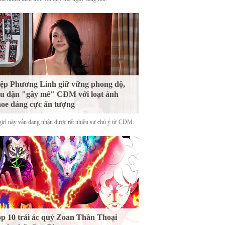
ệp Phương Linh giữ vững phong độ,
u đặn "gây mê" CĐM với loạt ảnh
oe dáng cực ấn tượng
girl này vẫn đang nhận được rất nhiều sự chú ý từ CĐM.
p 10 trái ác quỷ Zoan Thần Thoại