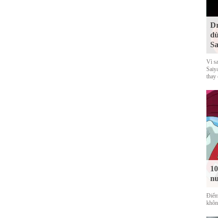
Dr
dù
Sa
Vì s
Saiy
thay
10
nu
Điểm
không