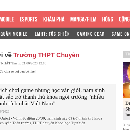
MOBILE
ESPORTS
KHÁM PHÁ
MANGA/FILM
HÓNG
CỘNG
 QUÂN MOBILE
LMHT: TỐC CHIẾN
GAMING GEAR
GAME ON
ới về
Trường THPT Chuyên
Ti
P NHẬT
Thứ tư, 21/06/2023 12:00
ửi, chia sẻ với bạn bè nhé!
ích chơi game nhưng học vẫn giỏi, nam sinh
ất sắc trở thành thủ khoa ngôi trường "nhiều
ành tích nhất Việt Nam"
Dr
Sh
06/2023
ho
 Quốc) - Với mức điểm 26/30, nam sinh này đã trở thành thủ khoa
 chuyên Toán trường THPT chuyên Khoa học Tự nhiên.
Xuyê
hiện