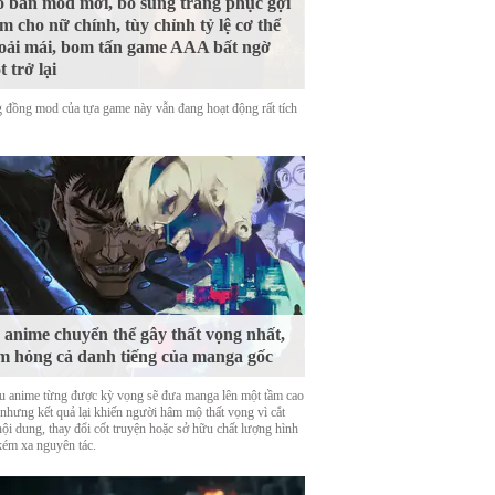
 bản mod mới, bổ sung trang phục gợi
m cho nữ chính, tùy chỉnh tỷ lệ cơ thể
oải mái, bom tấn game AAA bất ngờ
t trở lại
 đồng mod của tựa game này vẫn đang hoạt động rất tích
 anime chuyển thể gây thất vọng nhất,
m hỏng cả danh tiếng của manga gốc
u anime từng được kỳ vọng sẽ đưa manga lên một tầm cao
 nhưng kết quả lại khiến người hâm mộ thất vọng vì cắt
nội dung, thay đổi cốt truyện hoặc sở hữu chất lượng hình
kém xa nguyên tác.