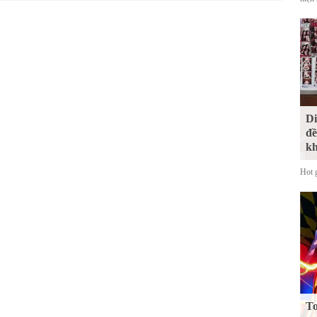
Di
đề
kh
Hot 
To