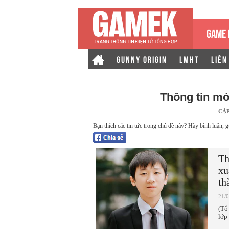
GAME 
GUNNY ORIGIN
LMHT
LIÊN
Thông tin m
CẬ
Bạn thích các tin tức trong chủ đề này? Hãy bình luận, g
Th
xu
th
21/
(Tổ
lớp