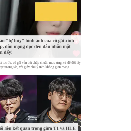
n "tự hủy" hình ảnh của cô gái xinh
p, dân mạng đọc đến đâu nhăn mặt
n đấy!
là tục tĩu, cô gái vẫn bất chấp chuẩn mực ứng xử để đổi lấy
ượt tương tác, vài giây chú ý trên không gian mạng.
i liên kết quan trọng giữa T1 và HLE