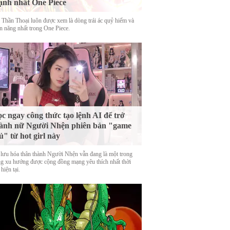
nh nhất One Piece
 Thần Thoại luôn được xem là dòng trái ác quỷ hiếm và
n năng nhất trong One Piece.
c ngay công thức tạo lệnh AI để trở
ành nữ Người Nhện phiên bản "game
ủ" từ hot girl này
 lưu hóa thân thành Người Nhện vẫn đang là một trong
g xu hướng được cộng đồng mạng yêu thích nhất thời
hiện tại.