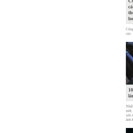
Có
cả
th
ho
Cộng
cực.
10
là
Nhiề
mới,
xén 
ảnh 