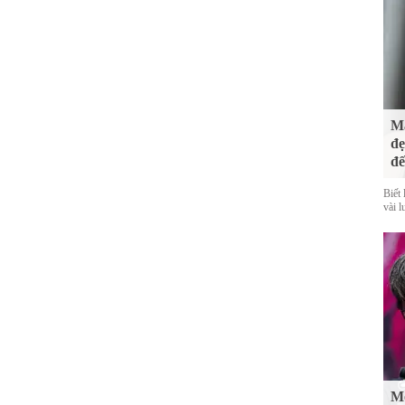
Mà
đẹ
đế
Biết 
vài l
Mố