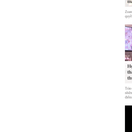
mạ
Zoan
quyề
Họ
th
th
Trào
nhữn
điểm 