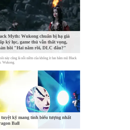
ack Myth: Wukong chuẩn bị hạ giá
ấp kỷ lục, game thủ vẫn thất vọng,
ản hồi "Hai năm rồi, DLC đâu?"
hỏi này cũng là nỗi niềm của không ít fan hâm mộ Black
: Wukong.
 tuyệt kỹ mang tính biểu tượng nhất
agon Ball