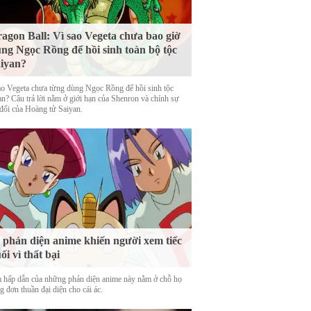
agon Ball: Vì sao Vegeta chưa bao giờ
ng Ngọc Rồng để hồi sinh toàn bộ tộc
iyan?
ao Vegeta chưa từng dùng Ngọc Rồng để hồi sinh tộc
an? Câu trả lời nằm ở giới hạn của Shenron và chính sự
 đổi của Hoàng tử Saiyan.
 phản diện anime khiến người xem tiếc
ối vì thất bại
 hấp dẫn của những phản diện anime này nằm ở chỗ họ
 đơn thuần đại diện cho cái ác.