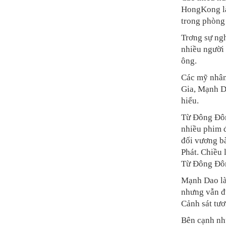
HongKong là
trong phòng
Trơng sự ngh
nhiều người 
ông.
Các mỹ nhân
Gia, Mạnh D
hiểu.
Từ Đông Đôn
nhiều phim 
đối vương b
Phát. Chiều 
Từ Đông Đô
Mạnh Dao là 
nhưng vẫn đư
Cảnh sát tươ
Bên cạnh nh