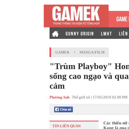
GAME 
GUNNY ORIGIN
LMHT
LIÊN
GAMEK
›
MANGA/FILM
"Trùm Playboy" Hong
sống cao ngạo và qua
cảm
Phương Anh
Thế giới trẻ |
17/05/2019 02:00 PM
Các thiếu nữ 
TIN LIÊN QUAN
Kong là qua 