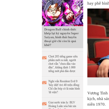
hay phê bìn
Dragon Ball chính thức
khép lại kỷ nguyên Super
Saiyan, hình thái huyền
thoại giờ chỉ còn là quá
khứ?
Chơi 205 tiếng game siêu
phẩm mới ra mắt, người
chơi vẫn "chưa đâu vào
đâu", khẳng định 1.000
tiếng mới phá đảo được
Nghi vấn Resident Evil 9
'hủy diệt' tivi 40 triệu đồng:
Chỉ cần bóp cò là màn hình
'đi viện'!
Vương Tinh s
kịch, nhà sả
Giọt nước tràn ly: BLV
niên 1970.
Hoàng Luân xóa bài xin