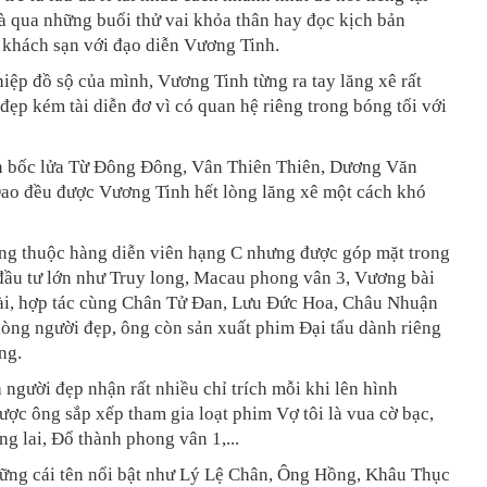
 qua những buổi thử vai khỏa thân hay đọc kịch bản
 khách sạn với đạo diễn Vương Tinh.
iệp đồ sộ của mình, Vương Tinh từng ra tay lăng xê rất
đẹp kém tài diễn đơ vì có quan hệ riêng trong bóng tối với
 bốc lửa Từ Đông Đông, Vân Thiên Thiên, Dương Văn
ao đều được Vương Tinh hết lòng lăng xê một cách khó
g thuộc hàng diễn viên hạng C nhưng được góp mặt trong
đầu tư lớn như Truy long, Macau phong vân 3, Vương bài
ài, hợp tác cùng Chân Tử Đan, Lưu Đức Hoa, Châu Nhuận
lòng người đẹp, ông còn sản xuất phim Đại tẩu dành riêng
ng.
người đẹp nhận rất nhiều chỉ trích mỗi khi lên hình
ợc ông sắp xếp tham gia loạt phim Vợ tôi là vua cờ bạc,
ng lai, Đổ thành phong vân 1,...
ững cái tên nổi bật như Lý Lệ Chân, Ông Hồng, Khâu Thục