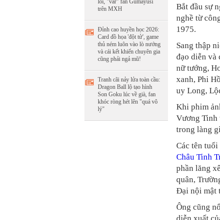
lỗi, "var" fan Gumayusi
Bắt đầu sự n
trên MXH
nghề từ công
1975.
Đỉnh cao huyền học 2026:
Card đồ họa 'đột tử', game
thủ ném luôn vào lò nướng
Sang thập ni
và cái kết khiến chuyên gia
đạo diễn và
cũng phải ngả mũ!
nữ tướng, H
xanh, Phi H
Tranh cãi nảy lửa toàn cầu:
Dragon Ball lộ tạo hình
uy Long, Lộ
Son Goku lúc về già, fan
khóc ròng hét lên "quá vô
Khi phim ản
lý"
Vương Tinh v
trong làng gi
Các tên tuổ
Châu Tinh T
phần lăng xê
quân, Trườn
Đại nội mật
Ông cũng nổi
diễn xuất c