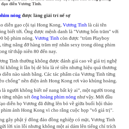
i đạo diễn Vương Tinh.
phim nóng
được làng giải trí nể sợ
ạo diễn gạo cội tại Hong Kong,
Vương Tinh
là cái tên
ông biết tới. Ông được mệnh danh là "Vương bốn trăm" với
00 bộ phim nóng.
Vương Tinh
còn được "trùm Playboy
 từng nâng đỡ hàng trăm mỹ nhân sexy trong dòng phim
ng từ thập niên 80 đến nay.
ơng Tinh thường không được đánh giá cao về giá trị nghệ
chí không ít lần bị dè bỉu là rẻ tiền nhưng hiệu quả thương
ạo diễn nào sánh bằng. Các tác phẩm của Vương Tinh từng
hèo chống" nền điện ảnh Hong Kong rơi vào khủng hoảng.
là người không biết nể nang bất kỳ ai”, một người trong
h từng nhận xét
ông hoàng phim nóng
như vậy. Mới đầu
ạo diễn họ Vương đã đứng lên bỏ về giữa buổi hội thảo
 phim ảnh Hong Kong vì cho rằng cuộc họp "vô giá trị".
ng gây phật ý đông đảo đồng nghiệp có mặt, Vương Tinh
ửi lời xin lỗi nhưng không một ai dám lên tiếng chỉ trích