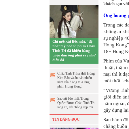
khách sạn vớ
Ông hoàng 
Trong các đ
không ai kh
sự nghiệp 4
Chỉ một cái liếc mắt, “đệ
Hong Kong",
nhất mỹ nhân” phim Châu
Tinh Trì đã khiến hàng
18+ Hong Ko
triệu đàn ông phải say như
điếu đổ
Phim của Vư
thuật, thậm 
Châu Tinh Trì sa thải Hồng
mại thì ít đ
Kim Bảo và ân oán nhiều
một thời "c
năm của 2 ông vua làng
phim Hong Kong
“Vương Tinh 
giới điện ản
Sao nữ béo nhất Trung
Quốc: Được Châu Tinh Trì
năm ngoái, đ
lăng xê, lấy chồng đẹp trai
gây dựng lại
Sau hành độ
TIN ĐÁNG ĐỌC
chẳng buồn g