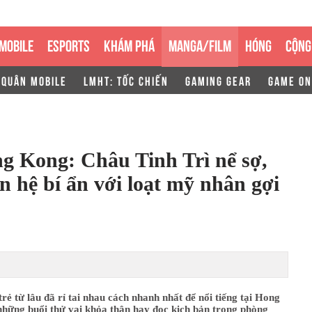
MOBILE
ESPORTS
KHÁM PHÁ
MANGA/FILM
HÓNG
CỘNG
 QUÂN MOBILE
LMHT: TỐC CHIẾN
GAMING GEAR
GAME ON
 Kong: Châu Tinh Trì nể sợ,
n hệ bí ẩn với loạt mỹ nhân gợi
trẻ từ lâu đã rỉ tai nhau cách nhanh nhất để nổi tiếng tại Hong
những buổi thử vai khỏa thân hay đọc kịch bản trong phòng