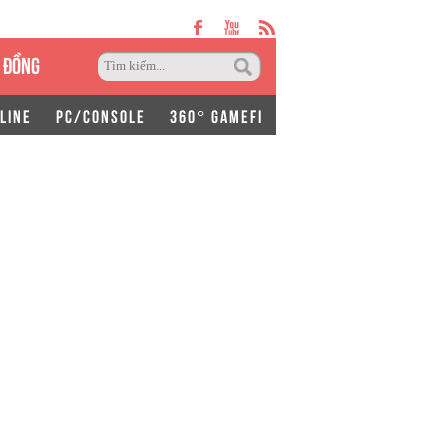
 ĐỒNG
LINE
PC/CONSOLE
360° GAMEFI