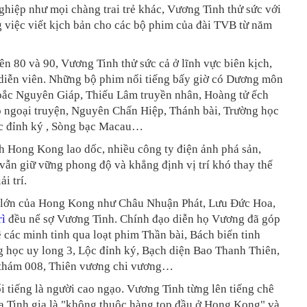
ghiệp như mọi chàng trai trẻ khác, Vương Tinh thử sức với
 việc viết kịch bản cho các bộ phim của đài TVB từ năm
ên 80 và 90, Vương Tinh thử sức cả ở lĩnh vực biên kịch,
 diễn viên. Những bộ phim nổi tiếng bấy giờ có Dương môn
oắc Nguyên Giáp, Thiếu Lâm truyền nhân, Hoàng tử ếch
ồ ngoại truyện, Nguyên Chấn Hiệp, Thánh bài, Trường học
c đỉnh ký , Sòng bạc Macau…
h Hong Kong lao dốc, nhiều công ty điện ảnh phá sản,
ẫn giữ vững phong độ và khẳng định vị trí khó thay thế
ải trí.
i lớn của Hong Kong như Châu Nhuận Phát, Lưu Đức Hoa,
rì
đều nể sợ Vương Tinh. Chính đạo diễn họ Vương đã góp
 các minh tinh qua loạt phim Thần bài, Bách biến tinh
g học uy long 3, Lộc đỉnh ký, Bạch diện Bao Thanh Thiên,
 thám 008, Thiên vương chi vương…
 tiếng là người cao ngạo. Vương Tinh từng lên tiếng chê
ủa Tinh gia là "không thuộc hàng top đầu ở Hong Kong" và