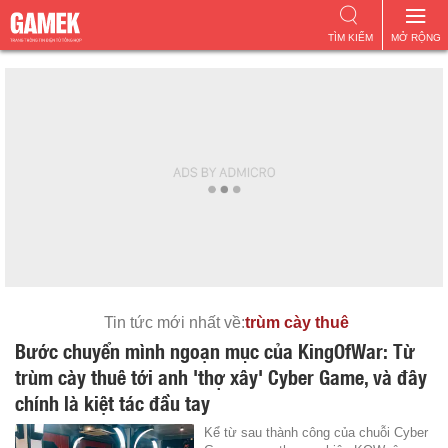
TÌM KIẾM
MỞ RỘNG
Tin tức mới nhất về:
trùm cày thuê
Bước chuyển mình ngoạn mục của KingOfWar: Từ
trùm cày thuê tới anh 'thợ xây' Cyber Game, và đây
chính là kiệt tác đầu tay
Kể từ sau thành công của chuỗi Cyber