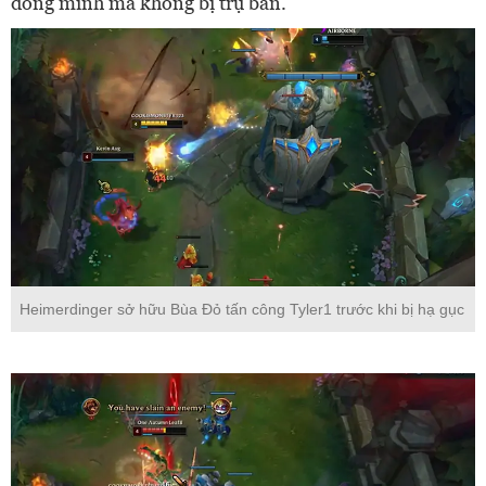
đồng minh mà không bị trụ bắn.
Heimerdinger sở hữu Bùa Đỏ tấn công Tyler1 trước khi bị hạ gục