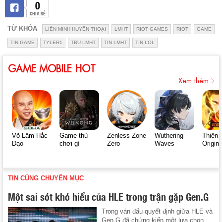
0
CHIA SẺ
TỪ KHÓA
LIÊN MINH HUYỀN THOẠI
LMHT
RIOT GAMES
RIOT
GAME
TIN GAME
TYLER1
TRỤ LMHT
TIN LMHT
TIN LOL
GAME MOBILE HOT
Xem thêm
Võ Lâm Hắc
Game thủ
Zenless Zone
Wuthering
Thiên 
Đạo
chơi gì
Zero
Waves
Origin
TIN CÙNG CHUYÊN MỤC
Một sai sót khó hiểu của HLE trong trận gặp Gen.G
Trong ván đấu quyết định giữa HLE và
Gen.G đã chứng kiến một lựa chọn ...