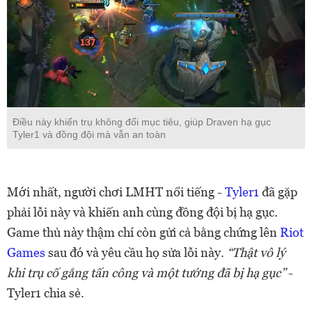
Điều này khiến trụ không đổi mục tiêu, giúp Draven hạ gục
Tyler1 và đồng đội mà vẫn an toàn
Mới nhất, người chơi LMHT nổi tiếng -
Tyler1
đã gặp
phải lỗi này và khiến anh cùng đồng đội bị hạ gục.
Game thủ này thậm chí còn gửi cả bằng chứng lên
Riot
Games
sau đó và yêu cầu họ sửa lỗi này.
“Thật vô lý
khi trụ cố gắng tấn công và một tướng đã bị hạ gục”
-
Tyler1 chia sẻ.