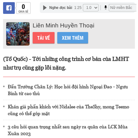
0
Nghe đọc bài
1:25
CHIA SẺ
Liên Minh Huyền Thoại
TẢI VỀ
XEM THÊM
(Tổ Quốc) - Tới những công trình cơ bản của LMHT
như trụ cũng gặp lỗi nặng.
Đấu Trường Chân Lý: Học hỏi đội hình Ngoại Đao - Ngưu
Binh từ cao thủ
Khán giả phấn khích với Nidalee của TheShy, mong Teemo
cũng có thể góp mặt
3 câu hỏi quan trọng nhất sau ngày ra quân của LCK Mùa
Xuân 2023