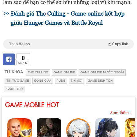
làm sao để bạn có thể sở hữu những loại vũ khí mạnh.
Đánh giá The Culling - Game online kết hợp
giữa Hunger Games và Battle Royal
Theo
Helino
Copy link
0
CHIA SẺ
TỪ KHÓA
THE CULLING
GAME ONLINE
GAME ONLINE NƯỚC NGOÀI
TIN TỨC GAME
ĐÓNG CỬA
PUBG
TIN MỚI
GAME SINH TỒN
GAME THỦ
GAME MOBILE HOT
Xem thêm