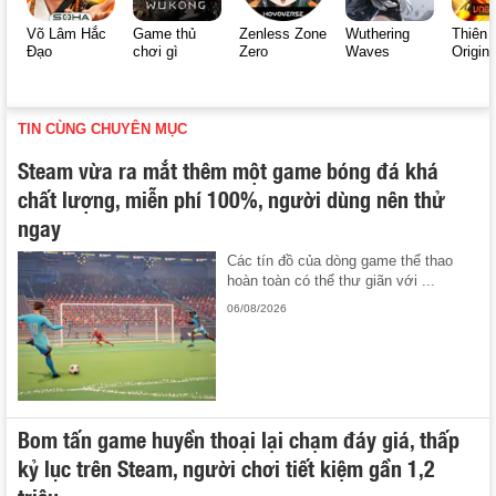
Võ Lâm Hắc
Game thủ
Zenless Zone
Wuthering
Thiên 
Đạo
chơi gì
Zero
Waves
Origin
TIN CÙNG CHUYÊN MỤC
Steam vừa ra mắt thêm một game bóng đá khá
chất lượng, miễn phí 100%, người dùng nên thử
ngay
Các tín đồ của dòng game thể thao
hoàn toàn có thể thư giãn với ...
06/08/2026
Bom tấn game huyền thoại lại chạm đáy giá, thấp
kỷ lục trên Steam, người chơi tiết kiệm gần 1,2
triệu