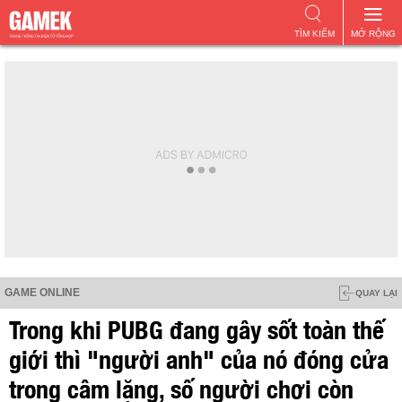
TÌM KIẾM
MỞ RỘNG
GAME ONLINE
QUAY LẠI
Trong khi PUBG đang gây sốt toàn thế
giới thì "người anh" của nó đóng cửa
trong câm lặng, số người chơi còn