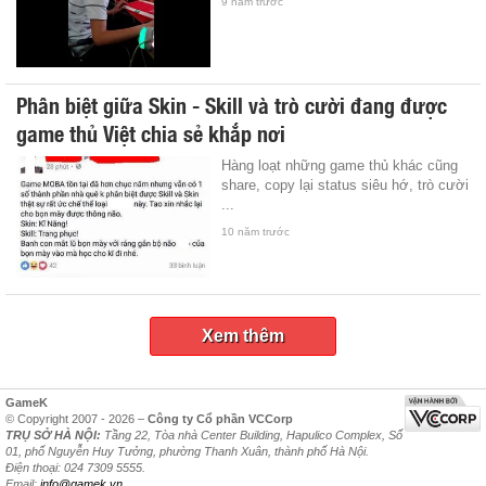
9 năm trước
Phân biệt giữa Skin - Skill và trò cười đang được
game thủ Việt chia sẻ khắp nơi
Hàng loạt những game thủ khác cũng
share, copy lại status siêu hớ, trò cười
...
10 năm trước
Xem thêm
GameK
© Copyright 2007 - 2026 –
Công ty Cổ phần VCCorp
TRỤ SỞ HÀ NỘI:
Tầng 22, Tòa nhà Center Building, Hapulico Complex, Số
01, phố Nguyễn Huy Tưởng, phường Thanh Xuân, thành phố Hà Nội.
Điện thoại: 024 7309 5555.
Email:
info@gamek.vn