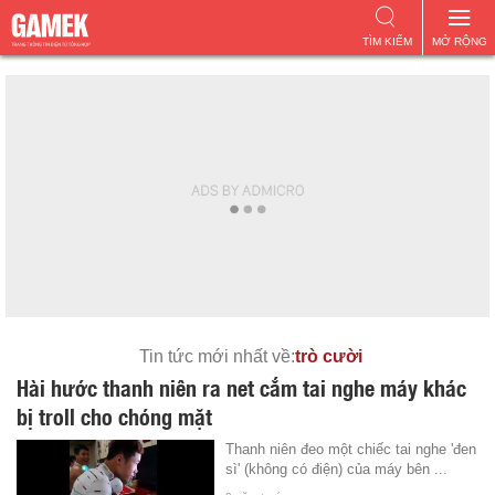
TÌM KIẾM
MỞ RỘNG
Tin tức mới nhất về:
trò cười
Hài hước thanh niên ra net cắm tai nghe máy khác
bị troll cho chóng mặt
Thanh niên đeo một chiếc tai nghe 'đen
sì' (không có điện) của máy bên ...