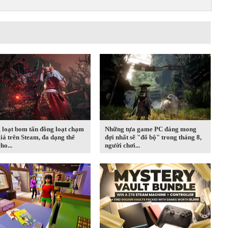
 loạt bom tấn đồng loạt chạm
Những tựa game PC đáng mong
iá trên Steam, đa dạng thể
đợi nhất sẽ "đổ bộ" trong tháng 8,
ho...
người chơi...