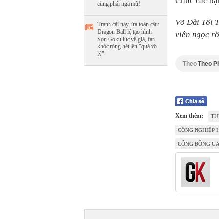
Chúc các bạ
cũng phải ngả mũ!
Võ Đài Tối 
Tranh cãi nảy lửa toàn cầu:
Dragon Ball lộ tạo hình
viên ngọc rồ
Son Goku lúc về già, fan
khóc ròng hét lên "quá vô
lý"
Theo
Theo P
Xem thêm:
TU
CÔNG NGHIỆP 
CỘNG ĐỒNG G