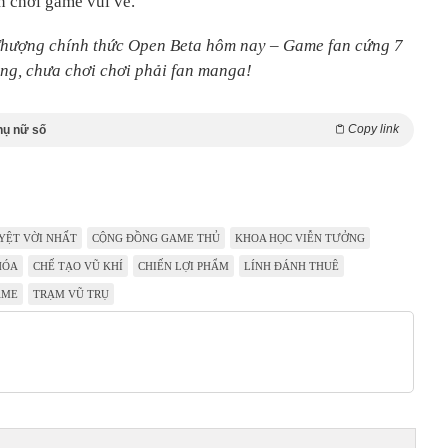
n chơi game vui vẻ.
Thượng chính thức Open Beta hôm nay – Game fan cứng 7
ng, chưa chơi chơi phải fan manga!
Copy link
hụ nữ số
YỆT VỜI NHẤT
CỘNG ĐỒNG GAME THỦ
KHOA HỌC VIỄN TƯỞNG
HÓA
CHẾ TẠO VŨ KHÍ
CHIẾN LỢI PHẨM
LÍNH ĐÁNH THUÊ
AME
TRẠM VŨ TRỤ