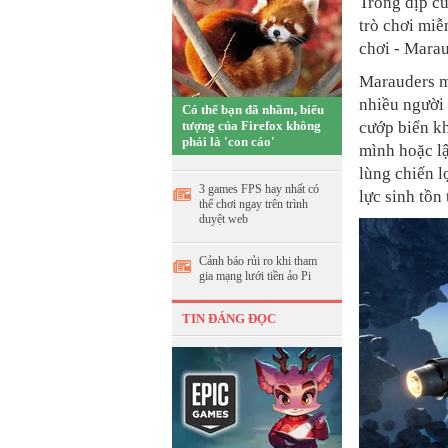
Trong dịp c
trò chơi miễ
chơi - Marau
Marauders mở
nhiều người 
Có thể bạn đã nhầm, biểu
tượng của Firefox không
cướp biển k
phải là 'con cáo'
mình hoặc lậ
lùng chiến l
3 games FPS hay nhất có
lực sinh tồn
thể chơi ngay trên trình
duyệt web
Cảnh báo rủi ro khi tham
gia mạng lưới tiền ảo Pi
TIN ĐÁNG ĐỌC