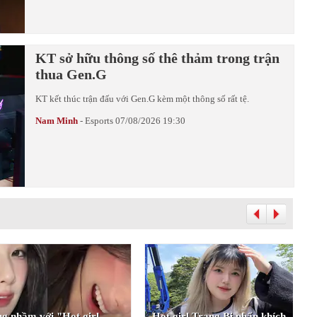
KT sở hữu thông số thê thảm trong trận
thua Gen.G
KT kết thúc trận đấu với Gen.G kèm một thông số rất tệ.
Nam Minh
-
Esports
07/08/2026 19:30
g nhầm với "Hot girl
Hot girl Trang Bi phấn khích