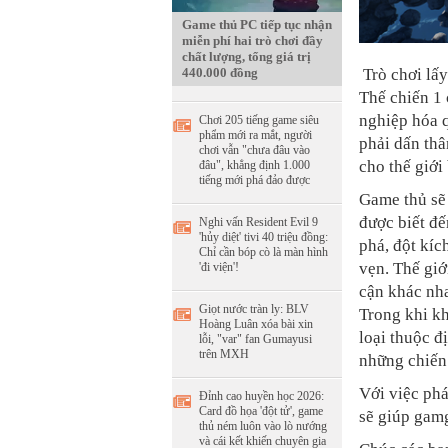
Game thủ PC tiếp tục nhận
miễn phí hai trò chơi đầy
chất lượng, tổng giá trị
Trò chơi lấy
440.000 đồng
Thế chiến 1 
nghiệp hóa 
Chơi 205 tiếng game siêu
phẩm mới ra mắt, người
phải dấn thâ
chơi vẫn "chưa đâu vào
cho thế giới
đâu", khẳng định 1.000
tiếng mới phá đảo được
Game thủ sẽ
được biết đế
Nghi vấn Resident Evil 9
'hủy diệt' tivi 40 triệu đồng:
phá, đột kíc
Chỉ cần bóp cò là màn hình
vẹn. Thế giớ
'đi viện'!
cận khác nh
Giọt nước tràn ly: BLV
Trong khi kh
Hoàng Luân xóa bài xin
loại thuộc đ
lỗi, "var" fan Gumayusi
trên MXH
những chiến 
Với việc phá
Đỉnh cao huyền học 2026:
Card đồ họa 'đột tử', game
sẽ giúp gamg
thủ ném luôn vào lò nướng
và cái kết khiến chuyên gia