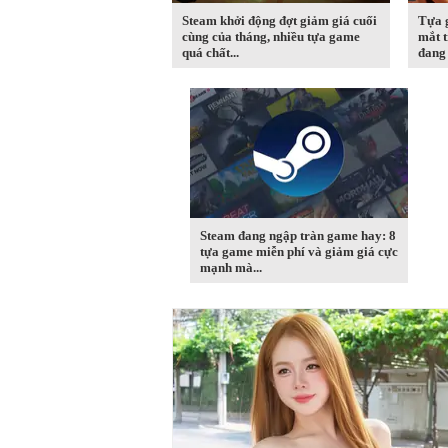
Steam khởi động đợt giảm giá cuối
Tựa 
cùng của tháng, nhiều tựa game
mắt t
quá chất...
đang 
Steam đang ngập tràn game hay: 8
tựa game miễn phí và giảm giá cực
mạnh mà...