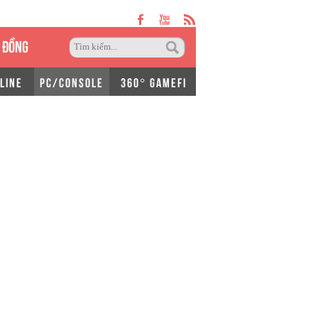
 ĐỒNG
LINE
PC/CONSOLE
360° GAMEFI