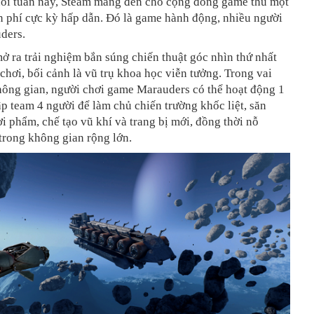
uối tuần này, Steam mang đến cho cộng đồng game thủ một
n phí cực kỳ hấp dẫn. Đó là game hành động, nhiều người
ders.
 ra trải nghiệm bắn súng chiến thuật góc nhìn thứ nhất
chơi, bối cảnh là vũ trụ khoa học viễn tưởng. Trong vai
hông gian, người chơi game Marauders có thể hoạt động 1
p team 4 người để làm chủ chiến trường khốc liệt, săn
ợi phẩm, chế tạo vũ khí và trang bị mới, đồng thời nỗ
 trong không gian rộng lớn.