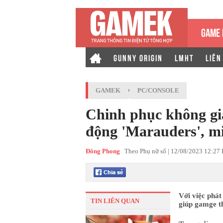
GAME 
GUNNY ORIGIN
LMHT
LIÊN
GAMEK
›
PC/CONSOLE
Chinh phục không gi
động 'Marauders', mi
Đông Phong
Theo Phụ nữ số |
12/08/2023 12:27
Với việc phát
TIN LIÊN QUAN
giúp gamge th