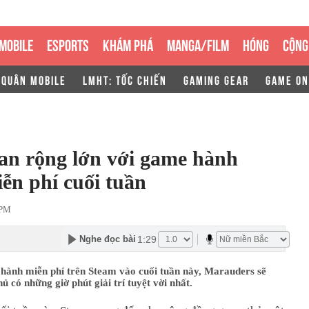
MOBILE
ESPORTS
KHÁM PHÁ
MANGA/FILM
HÓNG
CỘNG
 QUÂN MOBILE
LMHT: TỐC CHIẾN
GAMING GEAR
GAME ON
an rộng lớn với game hành
ễn phí cuối tuần
 PM
1:29
Nghe đọc bài
 hành miễn phí trên Steam vào cuối tuần này, Marauders sẽ
ủ có những giờ phút giải trí tuyệt vời nhất.