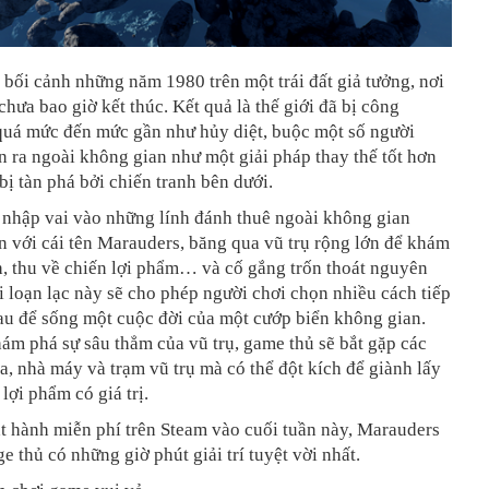
 bối cảnh những năm 1980 trên một trái đất giả tưởng, nơi
chưa bao giờ kết thúc. Kết quả là thế giới đã bị công
quá mức đến mức gần như hủy diệt, buộc một số người
n ra ngoài không gian như một giải pháp thay thế tốt hơn
 bị tàn phá bởi chiến tranh bên dưới.
 nhập vai vào những lính đánh thuê ngoài không gian
n với cái tên Marauders, băng qua vũ trụ rộng lớn để khám
h, thu về chiến lợi phẩm… và cố gắng trốn thoát nguyên
i loạn lạc này sẽ cho phép người chơi chọn nhiều cách tiếp
au để sống một cuộc đời của một cướp biển không gian.
ám phá sự sâu thẳm của vũ trụ, game thủ sẽ bắt gặp các
ịa, nhà máy và trạm vũ trụ mà có thể đột kích để giành lấy
lợi phẩm có giá trị.
t hành miễn phí trên Steam vào cuối tuần này, Marauders
e thủ có những giờ phút giải trí tuyệt vời nhất.