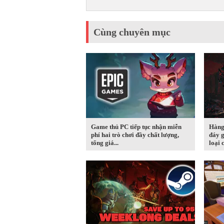
Cùng chuyên mục
Game thủ PC tiếp tục nhận miễn
Hàng
phí hai trò chơi đầy chất lượng,
đáy g
tổng giá...
loại c