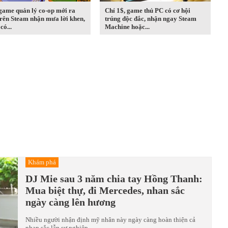
game quản lý co-op mới ra
Chỉ 1$, game thủ PC có cơ hội
rên Steam nhận mưa lời khen,
trúng độc đắc, nhận ngay Steam
có...
Machine hoặc...
Khám phá
DJ Mie sau 3 năm chia tay Hồng Thanh:
Mua biệt thự, đi Mercedes, nhan sắc
ngày càng lên hương
Nhiều người nhận định mỹ nhân này ngày càng hoàn thiện cả
nhan sắc lẫn sự nghiệp.