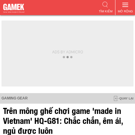
TÌM KIẾM
MỞ RỘNG
GAMING GEAR
QUAY LẠI
Trên mông ghế chơi game 'made in
Vietnam' HQ-G81: Chắc chắn, êm ái,
ngủ được luôn