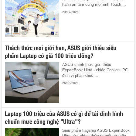
hành an tâm cùng mô hình Touch ...
23/07/2026
Thách thức mọi giới hạn, ASUS giới thiệu siêu
phẩm Laptop có giá 100 triệu đồng?
ASUS chính thức giới thiệu
ExpertBook Ultra - chiếc Copilot+ PC
định vị phân khúc ...
26/06/2026
Laptop 100 triệu của ASUS có gì để tái định hình
chuẩn mực công nghệ "Ultra"?
Siêu phẩm flagship ASUS ExpertBook
Ultra vừa chính thức ra mắt với cấu