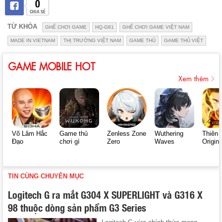
0
CHIA SẺ
TỪ KHÓA
GHẾ CHƠI GAME
HQ-G81
GHẾ CHƠI GAME VIỆT NAM
MADE IN VIETNAM
THỊ TRƯỜNG VIỆT NAM
GAME THỦ
GAME THỦ VIỆT
GAME MOBILE HOT
Xem thêm
Võ Lâm Hắc
Game thủ
Zenless Zone
Wuthering
Thiên 
Đạo
chơi gì
Zero
Waves
Origin
TIN CÙNG CHUYÊN MỤC
Logitech G ra mắt G304 X SUPERLIGHT và G316 X
98 thuộc dòng sản phẩm G3 Series