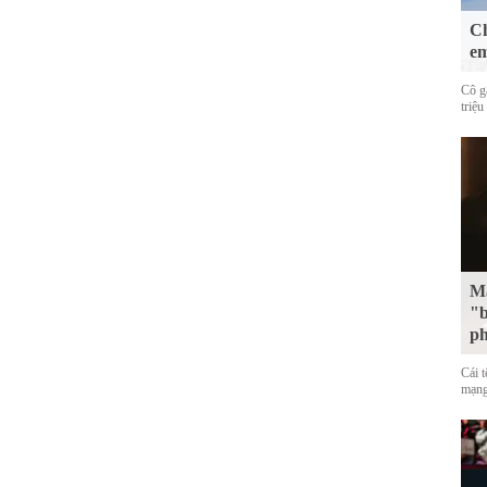
Ch
em
Cô g
triệu
Mặ
"b
p
Cái 
mạng