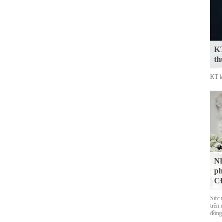
KT
th
KT k
Nh
ph
CĐ
Sức 
trên 
đồng