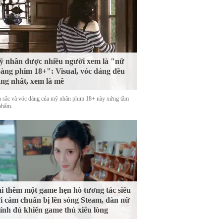
 nhân được nhiều người xem là "nữ
àng phim 18+": Visual, vóc dáng đều
ng nhất, xem là mê
 sắc và vóc dáng của mỹ nhân phim 18+ này xứng tầm
phẩm.
i thêm một game hẹn hò tương tác siêu
i cảm chuẩn bị lên sóng Steam, dàn nữ
ính đủ khiến game thủ xiêu lòng