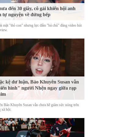
ưa đến 30 giây, cô gái khiến hội anh
 tự nguyện về đứng bếp
ái mặt "thỏ con" nhưng lực đấm "bá chủ" đăng video hút
 view.
c kệ dư luận, Bảo Khuyên Susan vẫn
iến hình" người Nhện ngay giữa rạp
him
tên Bảo Khuyên Susan vẫn chưa hề giảm sức nóng trên
 xã hội.