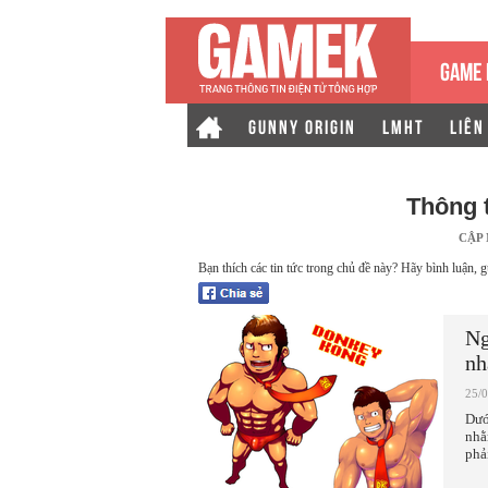
GAME 
GUNNY ORIGIN
LMHT
LIÊN
Thông 
CẬP
Bạn thích các tin tức trong chủ đề này? Hãy bình luận, g
Ng
nh
25/
Dướ
nhằ
phả