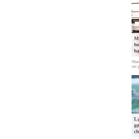
Mỹ
ho
hạ
Nhan
cực 
Lạ
gợ
ch