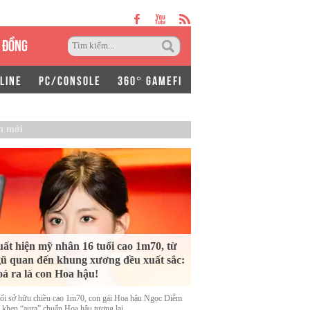
 ĐỒNG
LINE
PC/CONSOLE
360° GAMEFI
n mới
ất hiện mỹ nhân 16 tuổi cao 1m70, từ
ũ quan đến khung xương đều xuất sắc:
á ra là con Hoa hậu!
uổi sở hữu chiều cao 1m70, con gái Hoa hậu Ngọc Diễm
 khen “aura” chuẩn Hoa hậu tương lai.