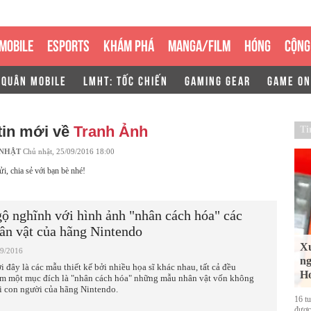
MOBILE
ESPORTS
KHÁM PHÁ
MANGA/FILM
HÓNG
CỘNG
 QUÂN MOBILE
LMHT: TỐC CHIẾN
GAMING GEAR
GAME ON
tin mới về
Tranh Ảnh
Ti
 NHẬT
Chủ nhật, 25/09/2016 18:00
ửi, chia sẻ với bạn bè nhé!
ộ nghĩnh với hình ảnh "nhân cách hóa" các
ân vật của hãng Nintendo
Xu
09/2016
ng
i đây là các mẫu thiết kế bởi nhiều họa sĩ khác nhau, tất cả đều
Ho
m một mục đích là "nhân cách hóa" những mẫu nhân vật vốn không
i con người của hãng Nintendo.
16 t
được