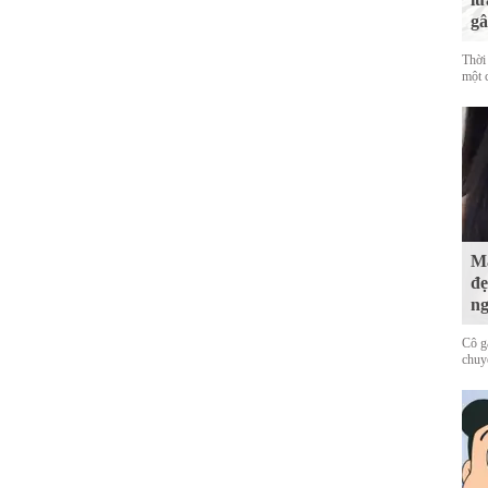
gâ
Thời
một c
Mấ
đẹ
ng
Cô g
chuy