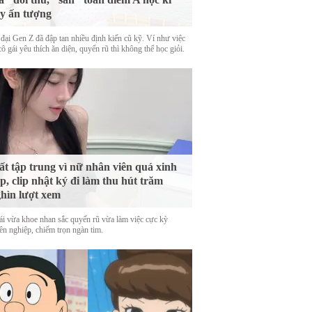
y ấn tượng
 đại Gen Z đã đập tan nhiều định kiến cũ kỹ. Ví như việc
ô gái yêu thích ăn diện, quyến rũ thì không thể học giỏi.
t tập trung vì nữ nhân viên quá xinh
p, clip nhật ký đi làm thu hút trăm
hìn lượt xem
ái vừa khoe nhan sắc quyến rũ vừa làm việc cực kỳ
ên nghiệp, chiếm trọn ngàn tim.