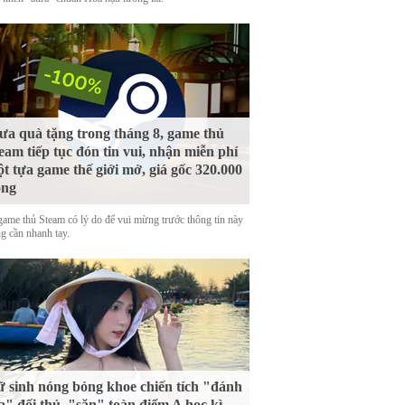
a quà tặng trong tháng 8, game thủ
eam tiếp tục đón tin vui, nhận miễn phí
t tựa game thế giới mở, giá gốc 320.000
ồng
game thủ Steam có lý do để vui mừng trước thông tin này
g cần nhanh tay.
 sinh nóng bỏng khoe chiến tích "đánh
a" đối thủ, "săn" toàn điểm A học kì