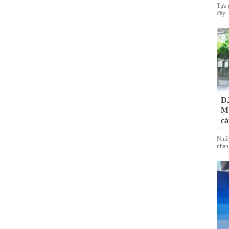
Tựa 
đây.
DJ
Mu
cà
Nhiề
nhan