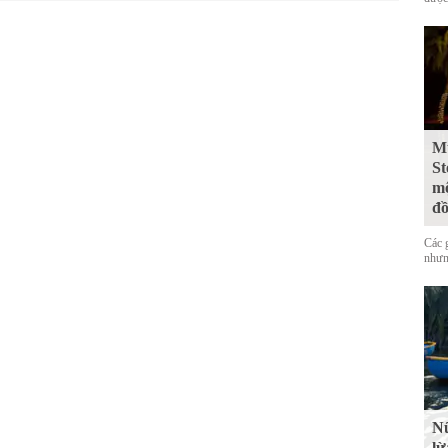
Mư
St
mộ
đ
Các 
nhưn
Nữ
lừ