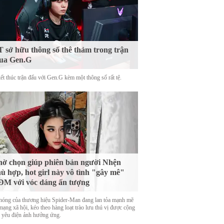
 sở hữu thông số thê thảm trong trận
ua Gen.G
ết thúc trận đấu với Gen.G kèm một thông số rất tệ.
ờ chọn giúp phiên bản người Nhện
ù hợp, hot girl này vô tình "gây mê"
M với vóc dáng ấn tượng
nóng của thương hiệu Spider-Man đang lan tỏa mạnh mẽ
mạng xã hội, kéo theo hàng loạt trào lưu thú vị được cộng
 yêu điện ảnh hưởng ứng.