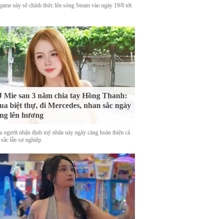
game này sẽ chính thức lên sóng Steam vào ngày 19/8 tới
 Mie sau 3 năm chia tay Hồng Thanh:
a biệt thự, đi Mercedes, nhan sắc ngày
ng lên hương
u người nhận định mỹ nhân này ngày càng hoàn thiện cả
 sắc lẫn sự nghiệp.