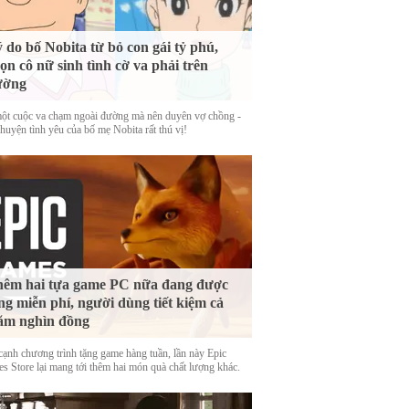
 do bố Nobita từ bỏ con gái tỷ phú,
ọn cô nữ sinh tình cờ va phải trên
ường
ột cuộc va chạm ngoài đường mà nên duyên vợ chồng -
huyện tình yêu của bố mẹ Nobita rất thú vị!
êm hai tựa game PC nữa đang được
ng miễn phí, người dùng tiết kiệm cả
ăm nghìn đồng
cạnh chương trình tặng game hàng tuần, lần này Epic
s Store lại mang tới thêm hai món quà chất lượng khác.