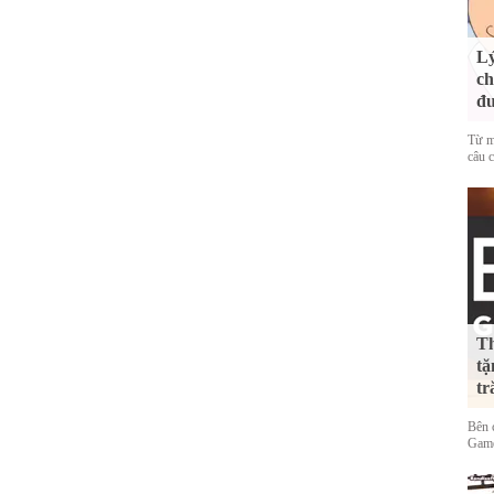
Lý
ch
đ
Từ m
câu c
Th
tặ
tr
Bên 
Game