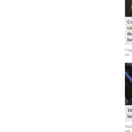
Có
cả
th
ho
Cộng
cực.
10
là
Nhiề
mới,