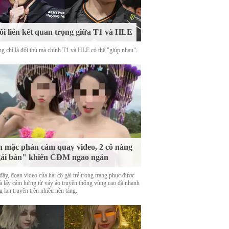
i liên kết quan trọng giữa T1 và HLE
g chỉ là đối thủ mà chính T1 và HLE có thể "giúp nhau".
 mặc phản cảm quay video, 2 cô nàng
ái bản" khiến CĐM ngao ngán
ây, đoạn video của hai cô gái trẻ trong trang phục được
là lấy cảm hứng từ váy áo truyền thống vùng cao đã nhanh
 lan truyền trên nhiều nền tảng.