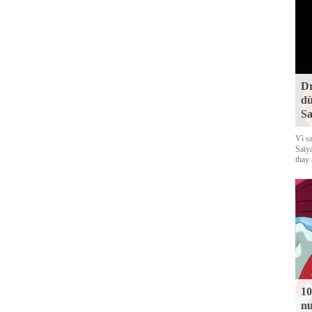
Dr
dù
Sa
Vì s
Saiy
thay
10
nu