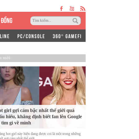
 ĐỒNG
LINE
PC/CONSOLE
360° GAMEFI
n mới
t girl gợi cảm bậc nhất thế giới quá
ấu hiểu, khẳng định biết fan lên Google
 tìm gì về mình
àng hot girl này hiện đang được coi là một trong những
ữ gợi cảm nhất thế giới.