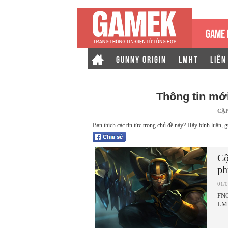
GAME 
GUNNY ORIGIN
LMHT
LIÊN
Thông tin mớ
CẬ
Bạn thích các tin tức trong chủ đề này? Hãy bình luận, g
Cộ
ph
01/
FNC
LM