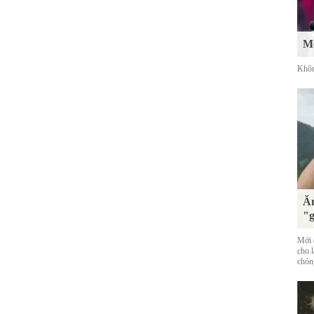
Mố
Khôn
Ăn
"g
Mới đ
cho 
chóng