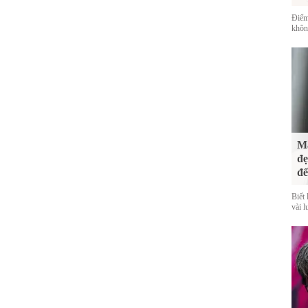
Điểm
không
Mà
đẹ
đế
Biết 
vài l