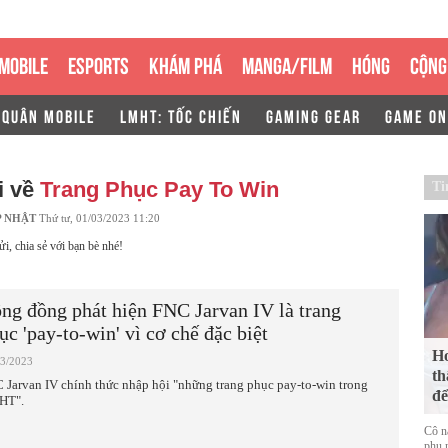
MOBILE
ESPORTS
KHÁM PHÁ
MANGA/FILM
HÓNG
CỘNG
 QUÂN MOBILE
LMHT: TỐC CHIẾN
GAMING GEAR
GAME ON
i về
Trang Phục Pay To Win
Ti
P NHẬT
Thứ tư, 01/03/2023 11:20
ửi, chia sẻ với bạn bè nhé!
ng đồng phát hiện FNC Jarvan IV là trang
ục 'pay-to-win' vì cơ chế đặc biệt
Ho
03/2023
th
 Jarvan IV chính thức nhập hội "những trang phục pay-to-win trong
để
HT".
Cô n
phụ n