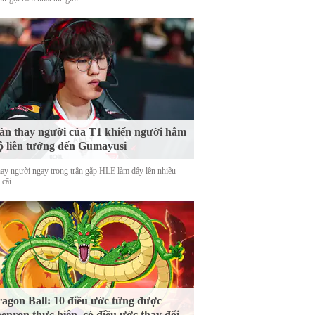
n thay người của T1 khiến người hâm
 liên tưởng đến Gumayusi
hay người ngay trong trận gặp HLE làm dấy lên nhiều
 cãi.
agon Ball: 10 điều ước từng được
enron thực hiện, có điều ước thay đổi