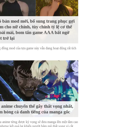
 bản mod mới, bổ sung trang phục gợi
m cho nữ chính, tùy chỉnh tỷ lệ cơ thể
oải mái, bom tấn game AAA bất ngờ
t trở lại
 đồng mod của tựa game này vẫn đang hoạt động rất tích
 anime chuyển thể gây thất vọng nhất,
m hỏng cả danh tiếng của manga gốc
u anime từng được kỳ vọng sẽ đưa manga lên một tầm cao
 nhưng kết quả lại khiến người hâm mộ thất vọng vì cắt