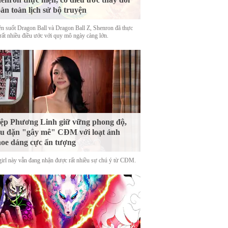
àn toàn lịch sử bộ truyện
n suốt Dragon Ball và Dragon Ball Z, Shenron đã thực
 rất nhiều điều ước với quy mô ngày càng lớn.
ệp Phương Linh giữ vững phong độ,
u đặn "gây mê" CĐM với loạt ảnh
oe dáng cực ấn tượng
girl này vẫn đang nhận được rất nhiều sự chú ý từ CĐM.