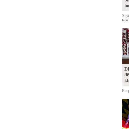
ho
Xuyê
hiện
Di
đề
kh
Hot 