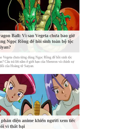
agon Ball: Vì sao Vegeta chưa bao giờ
ng Ngọc Rồng để hồi sinh toàn bộ tộc
iyan?
ao Vegeta chưa từng dùng Ngọc Rồng để hồi sinh tộc
an? Câu trả lời nằm ở giới hạn của Shenron và chính sự
 đổi của Hoàng tử Saiyan.
 phản diện anime khiến người xem tiếc
ối vì thất bại