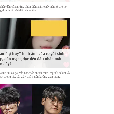
 hấp dẫn của những phản diện anime này nằm ở chỗ họ
 đơn thuần đại diện cho cái ác.
n "tự hủy" hình ảnh của cô gái xinh
p, dân mạng đọc đến đâu nhăn mặt
n đấy!
là tục tĩu, cô gái vẫn bất chấp chuẩn mực ứng xử để đổi lấy
ượt tương tác, vài giây chú ý trên không gian mạng.