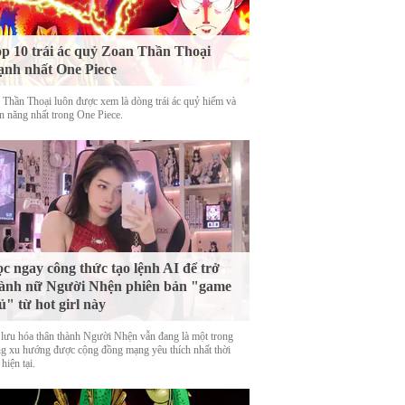
p 10 trái ác quỷ Zoan Thần Thoại
nh nhất One Piece
 Thần Thoại luôn được xem là dòng trái ác quỷ hiếm và
n năng nhất trong One Piece.
c ngay công thức tạo lệnh AI để trở
ành nữ Người Nhện phiên bản "game
ủ" từ hot girl này
 lưu hóa thân thành Người Nhện vẫn đang là một trong
g xu hướng được cộng đồng mạng yêu thích nhất thời
hiện tại.