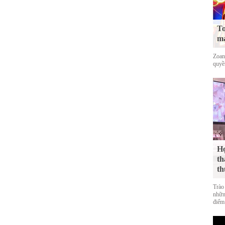
To
mạ
Zoan
quyề
Họ
th
th
Trào
nhữn
điểm 