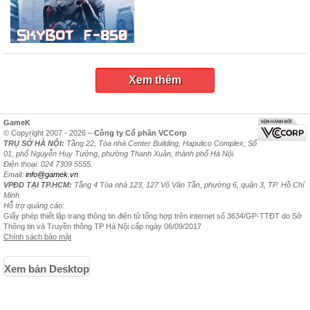
Xem thêm
GameK
© Copyright 2007 - 2026 –
Công ty Cổ phần VCCorp
TRỤ SỞ HÀ NỘI:
Tầng 22, Tòa nhà Center Building, Hapulico Complex, Số
01, phố Nguyễn Huy Tưởng, phường Thanh Xuân, thành phố Hà Nội.
Điện thoại: 024 7309 5555.
Email:
info@gamek.vn
VPĐD TẠI TP.HCM:
Tầng 4 Tòa nhà 123, 127 Võ Văn Tần, phường 6, quận 3, TP. Hồ Chí
Minh
Hỗ trợ quảng cáo:
Giấy phép thiết lập trang thông tin điện tử tổng hợp trên internet số 3634/GP-TTĐT do Sở
Thông tin và Truyền thông TP Hà Nội cấp ngày 06/09/2017
Chính sách bảo mật
Xem bản Desktop