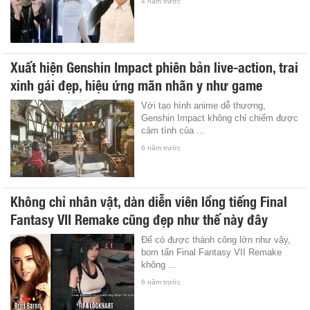
4 năm trước
Xuất hiện Genshin Impact phiên bản live-action, trai
xinh gái đẹp, hiệu ứng mãn nhãn y như game
Với tạo hình anime dễ thương,
Genshin Impact không chỉ chiếm được
cảm tình của ...
6 năm trước
Không chỉ nhân vật, dàn diễn viên lồng tiếng Final
Fantasy VII Remake cũng đẹp như thế này đây
Để có được thành công lớn như vậy,
bom tấn Final Fantasy VII Remake
không ...
6 năm trước