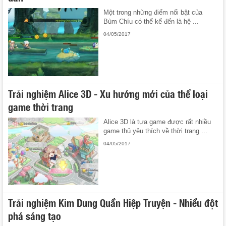
Một trong những điểm nổi bật của
Bùm Chíu có thể kể đến là hệ ...
04/05/2017
Trải nghiệm Alice 3D - Xu hướng mới của thể loại
game thời trang
Alice 3D là tựa game được rất nhiều
game thủ yêu thích về thời trang ...
04/05/2017
Trải nghiệm Kim Dung Quần Hiệp Truyện - Nhiều đột
phá sáng tạo