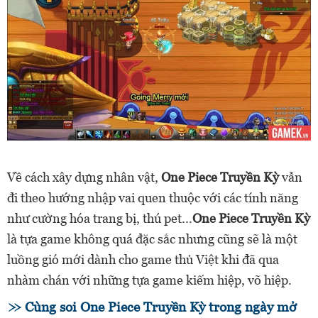
Về cách xây dựng nhân vật,
One Piece Truyền Kỳ
vẫn
đi theo hướng nhập vai quen thuộc với các tính năng
như cường hóa trang bị, thú pet...
One Piece Truyền Kỳ
là tựa game không quá đặc sắc nhưng cũng sẽ là một
luồng gió mới dành cho game thủ Việt khi đã qua
nhàm chán với những tựa game kiếm hiệp, võ hiệp.
Cùng soi One Piece Truyền Kỳ trong ngày mở