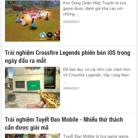
Kim Dung Quần Hiệp Truyện là tựa
game được đánh giá khá cao với
những ...
03/05/2017
Trải nghiệm Crossfire Legends phiên bản iOS trong
ngày đầu ra mắt
Để bạn đọc có cái nhìn cận cảnh hơn
về Crossfire Legends, hãy cùng theo
...
18/04/2017
Trải nghiệm Tuyết Đao Mobile - Nhiều thử thách
cần được giải mã
Tuyết Đao Mobile là tựa game game