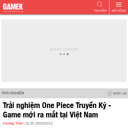
TÌM KIẾM
MỞ RỘNG
TRẢI NGHIỆM
QUAY LẠI
Trải nghiệm One Piece Truyền Kỳ -
Game mới ra mắt tại Việt Nam
Cường Trần
| 16:35 20/09/2015