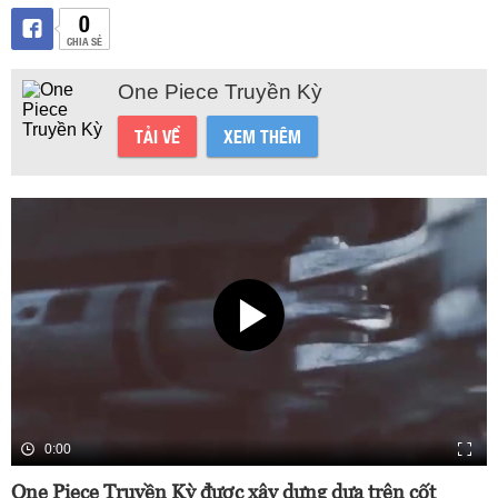
0
CHIA SẺ
One Piece Truyền Kỳ
TẢI VỀ
XEM THÊM
0:00
One Piece Truyền Kỳ được xây dựng dựa trên cốt