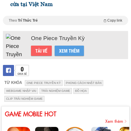
cửa tại Việt Nam
Theo
Trí Thức Trẻ
Copy link
One Piece Truyền Kỳ
TẢI VỀ
XEM THÊM
0
CHIA SẺ
TỪ KHÓA
ONE PIECE TRUYỀN KỲ
PHONG CÁCH NHẬT BẢN
WEBGAME NHẬP VAI
TRẢI NGHIỆM GAME
ĐỒ HỌA
CLIP TRẢI NGHIỆM GAME
GAME MOBILE HOT
Xem thêm