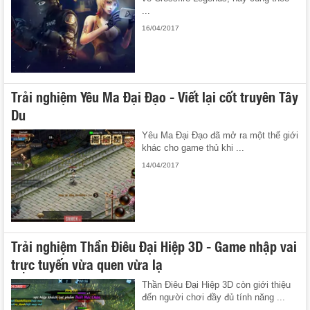
...
16/04/2017
Trải nghiệm Yêu Ma Đại Đạo - Viết lại cốt truyên Tây
Du
Yêu Ma Đại Đạo đã mở ra một thế giới
khác cho game thủ khi ...
14/04/2017
Trải nghiệm Thần Điêu Đại Hiệp 3D - Game nhập vai
trực tuyến vừa quen vừa lạ
Thần Điêu Đại Hiệp 3D còn giới thiệu
đến người chơi đầy đủ tính năng ...