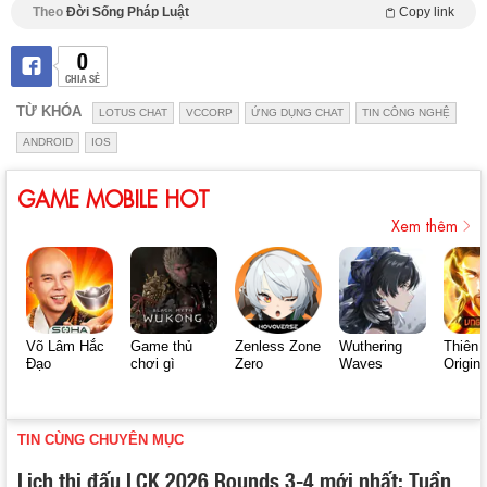
Theo
Đời Sống Pháp Luật
Copy link
0
CHIA SẺ
TỪ KHÓA
LOTUS CHAT
VCCORP
ỨNG DỤNG CHAT
TIN CÔNG NGHỆ
ANDROID
IOS
GAME MOBILE HOT
Xem thêm
Võ Lâm Hắc
Game thủ
Zenless Zone
Wuthering
Thiên 
Đạo
chơi gì
Zero
Waves
Origin
TIN CÙNG CHUYÊN MỤC
Lịch thi đấu LCK 2026 Rounds 3-4 mới nhất: Tuần