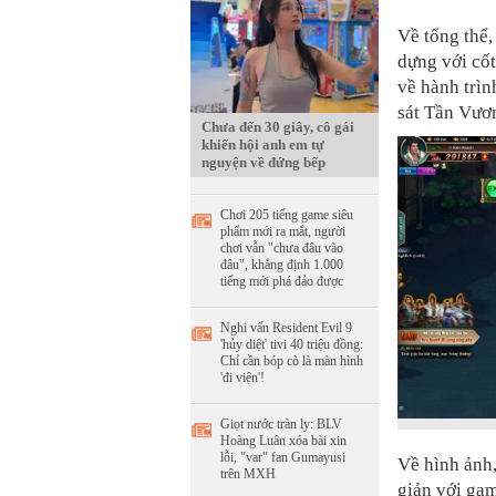
Về tổng thể
dựng với cốt
về hành trìn
sát Tần Vươ
Chưa đến 30 giây, cô gái
khiến hội anh em tự
nguyện về đứng bếp
Chơi 205 tiếng game siêu
phẩm mới ra mắt, người
chơi vẫn "chưa đâu vào
đâu", khẳng định 1.000
tiếng mới phá đảo được
Nghi vấn Resident Evil 9
'hủy diệt' tivi 40 triệu đồng:
Chỉ cần bóp cò là màn hình
'đi viện'!
Giọt nước tràn ly: BLV
Hoàng Luân xóa bài xin
lỗi, "var" fan Gumayusi
Về hình ảnh
trên MXH
giản với gam