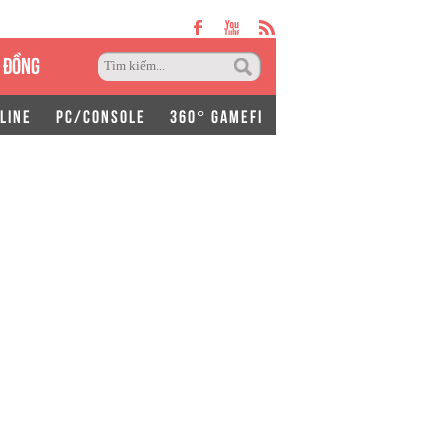
 ĐỒNG
LINE
PC/CONSOLE
360° GAMEFI