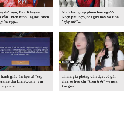
kệ dư luận, Bảo Khuyên
Nhờ chọn giúp phiên bản người
n vẫn "biến hình" người Nhện
Nhện phù hợp, hot girl này vô tình
giữa rạp...
"gây mê"...
hành giáo án học từ "tóp
Tham gia phỏng vấn dạo, cô gái
, game thủ Liên Quân "ôm
chia sẻ tiêu chí "trên trời" về nửa
cay cú vì...
kia gây...