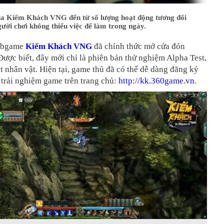
a Kiếm Khách VNG đến từ số lượng hoạt động tương đối
ười chơi không thiếu việc để làm trong ngày.
ebgame
Kiếm Khách VNG
đã chính thức mở cửa đón
Được biết, đây mới chỉ là phiên bản thử nghiệm Alpha Test,
et nhân vật. Hiện tại, game thủ đã có thể dễ dàng đăng ký
 trải nghiệm game trên trang chủ:
http://kk.360game.vn
.