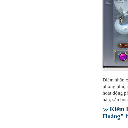
Điểm nhấn 
phong phú, n
hoạt động ph
bản, săn boss
Kiếm 
Hoàng" b