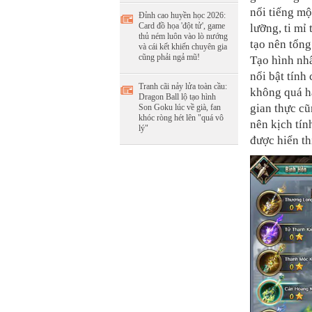
nổi tiếng m
Đỉnh cao huyền học 2026:
Card đồ họa 'đột tử', game
lưỡng, ti mỉ
thủ ném luôn vào lò nướng
tạo nên tổng
và cái kết khiến chuyên gia
cũng phải ngả mũ!
Tạo hình nh
nổi bật tính
Tranh cãi nảy lửa toàn cầu:
không quá h
Dragon Ball lộ tạo hình
gian thực c
Son Goku lúc về già, fan
khóc ròng hét lên "quá vô
nên kịch tín
lý"
được hiển th