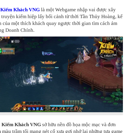
,
Kiếm Khách VNG
là một Webgame nhập vai được xây
 truyện kiếm hiệp lấy bối cảnh từ thời Tần Thủy Hoàng, kể
h của một thích khách quay ngược thời gian tìm cách ám
ng Doanh Chính.
,
Kiếm Khách VNG
sở hữu nền đồ họa mộc mạc và đơn
 màu trầm tối mang nét cổ xưa gợi nhớ lại những tựa game