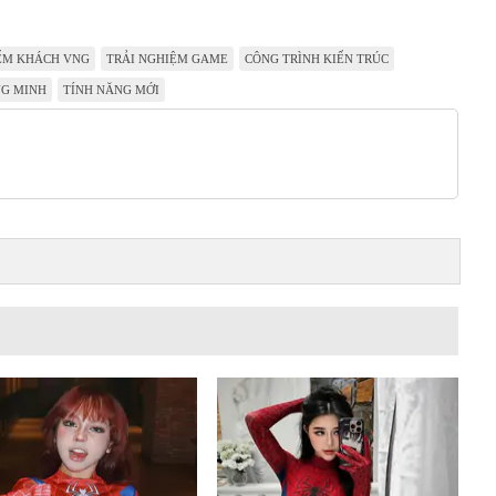
ẾM KHÁCH VNG
TRẢI NGHIỆM GAME
CÔNG TRÌNH KIẾN TRÚC
NG MINH
TÍNH NĂNG MỚI