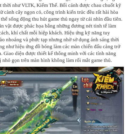
ột thời như VLTK, Kiếm Thế. Bối cảnh được chau chuốt kỹ
 từ cành cây ngọn cỏ, công trình kiến trúc đều rất hài hòa
 thể sống động thu hút game thủ ngay từ cái nhìn đầu tiên.
ân vật được phác họa bằng những đương nét tinh tế làm
 cách, khí chất mỗi hiệp khách. Hiệu ứng kỹ năng tuy
ào nhoáng và phức tạp nhưng nhờ sở dụng ánh sáng thời
ũng như hiệu ứng đồ bóng làm các màn chiến đấu càng trở
h. Giao diện được thiết kế thông minh với các tính năng
ị nhỏ gọn trên màn hình không làm rối mắt game thủ.