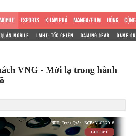
MOBILE
ESPORTS
KHÁM PHÁ
MANGA/FILM
HÓNG
CỘNG
 QUÂN MOBILE
LMHT: TỐC CHIẾN
GAMING GEAR
GAME ON
ách VNG - Mới lạ trong hành
hồ
NPH:
Trung Quốc
NCB:
31/03/2018
CHI TIẾT