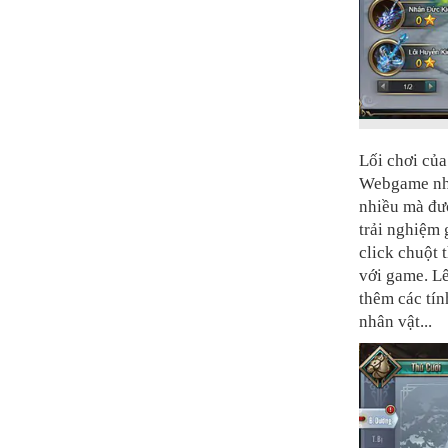
Lối chơi củ
Webgame nhậ
nhiều mà đượ
trải nghiệm 
click chuột 
với game. Lê
thêm các tín
nhân vật...