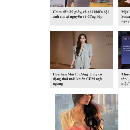
Chưa đến 30 giây, cô gái khiến hội
Mặc 
anh em tự nguyện về đứng bếp
Susa
ngay 
Hoa hậu Mai Phương Thúy có
Thực 
động thái mới khiến CĐM ngỡ
tóp"
ngàng
mặt" 