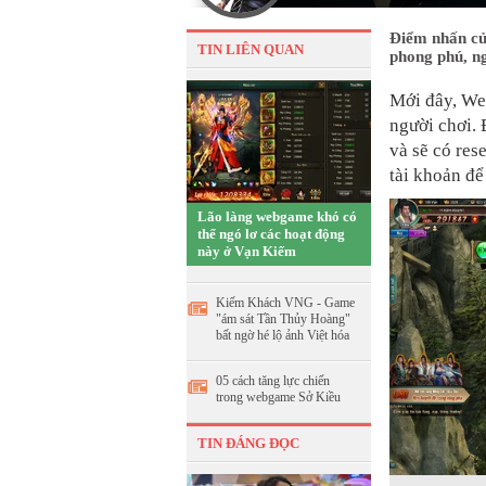
Điểm nhấn củ
TIN LIÊN QUAN
phong phú, ng
Mới đây, W
người chơi. 
và sẽ có res
tài khoản để
Lão làng webgame khó có
thể ngó lơ các hoạt động
này ở Vạn Kiếm
Kiếm Khách VNG - Game
"ám sát Tần Thủy Hoàng"
bất ngờ hé lộ ảnh Việt hóa
05 cách tăng lực chiến
trong webgame Sở Kiều
TIN ĐÁNG ĐỌC