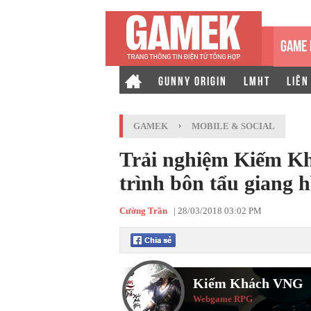
GAME 
GUNNY ORIGIN
LMHT
LIÊN
GAMEK
›
MOBILE & SOCIAL
Trải nghiệm Kiếm Kh
trình bôn tẩu giang 
Cường Trần
|
28/03/2018 03:02 PM
Kiếm Khách VNG
Webgame RPG