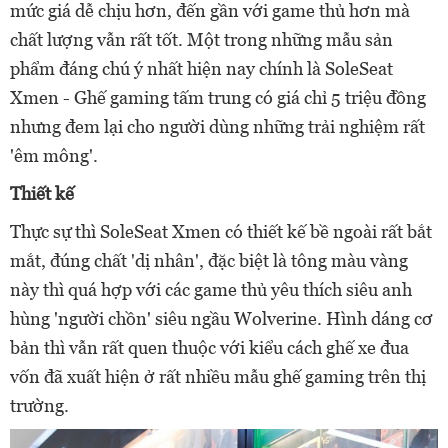
mức giá dễ chịu hơn, đến gần với game thủ hơn mà
chất lượng vẫn rất tốt. Một trong những mẫu sản
phẩm đáng chú ý nhất hiện nay chính là SoleSeat
Xmen - Ghế gaming tấm trung có giá chỉ 5 triệu đồng
nhưng đem lại cho người dùng những trải nghiệm rất
'êm mông'.
Thiết kế
Thực sự thì SoleSeat Xmen có thiết kế bề ngoài rất bắt
mắt, đúng chất 'dị nhân', đặc biệt là tông màu vàng
này thì quá hợp với các game thủ yêu thích siêu anh
hùng 'người chồn' siêu ngầu Wolverine. Hình dáng cơ
bản thì vẫn rất quen thuộc với kiểu cách ghế xe đua
vốn đã xuất hiện ở rất nhiều mẫu ghế gaming trên thị
trường.