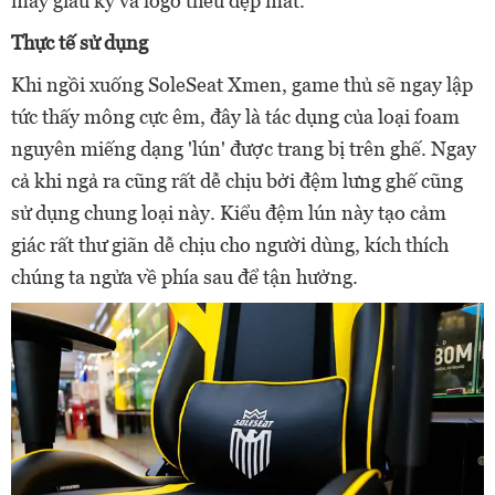
may giấu kỹ và logo thêu đẹp mắt.
Thực tế sử dụng
Khi ngồi xuống SoleSeat Xmen, game thủ sẽ ngay lập
tức thấy mông cực êm, đây là tác dụng của loại foam
nguyên miếng dạng 'lún' được trang bị trên ghế. Ngay
cả khi ngả ra cũng rất dễ chịu bởi đệm lưng ghế cũng
sử dụng chung loại này. Kiểu đệm lún này tạo cảm
giác rất thư giãn dễ chịu cho người dùng, kích thích
chúng ta ngửa về phía sau để tận hưởng.