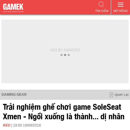
TÌM KIẾM
MỞ RỘNG
GAMING GEAR
QUAY LẠI
Trải nghiệm ghế chơi game SoleSeat
Xmen - Ngồi xuống là thành... dị nhân
RED
| 19:00 19/09/2018