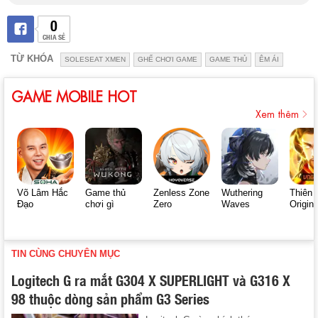
0
CHIA SẺ
TỪ KHÓA
SOLESEAT XMEN
GHẾ CHƠI GAME
GAME THỦ
ÊM ÁI
GAME MOBILE HOT
Xem thêm
Võ Lâm Hắc
Game thủ
Zenless Zone
Wuthering
Thiên 
Đạo
chơi gì
Zero
Waves
Origin
TIN CÙNG CHUYÊN MỤC
Logitech G ra mắt G304 X SUPERLIGHT và G316 X
98 thuộc dòng sản phẩm G3 Series