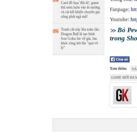
Card đồ họa 'đột tử', game
thủ ném luôn vào lò nướng
Fanpage:
ht
và cái kết khiến chuyên gia
cũng phải ngả mũ!
Youtube:
ht
Bỏ Pew
Tranh cãi nảy lửa toàn cầu:
Dragon Ball lộ tạo hình
trong Sh
Son Goku lúc về già, fan
khóc ròng hét lên "quá vô
lý"
Xem thêm:
GA
GAME MỚI RA 