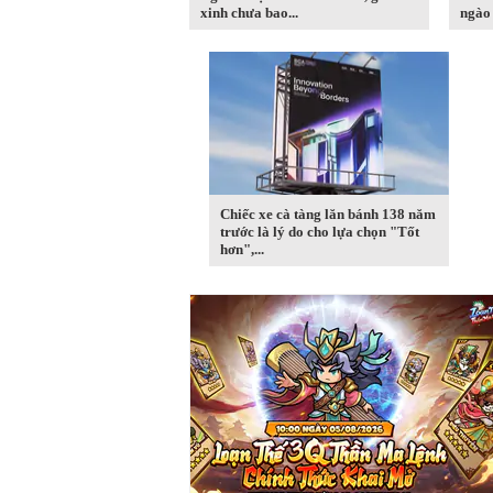
xinh chưa bao...
ngào
Chiếc xe cà tàng lăn bánh 138 năm
trước là lý do cho lựa chọn "Tốt
hơn",...