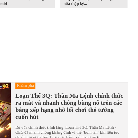
 mới
nửa thập kỷ...
Khám phá
Loạn Thế 3Q: Thần Ma Lệnh chính thức
ra mắt và nhanh chóng bùng nổ trên các
bảng xếp hạng nhờ lối chơi thẻ tướng
cuốn hút
Dù vừa chính thức trình làng, Loạn Thế 3Q: Thần Ma Lệnh -
OEG đã nhanh chóng khẳng định vị thế "bom tấn" khi liên tục
chiếm giữ vị trí Top 1 trên các bảng xếp hạng uy tín.