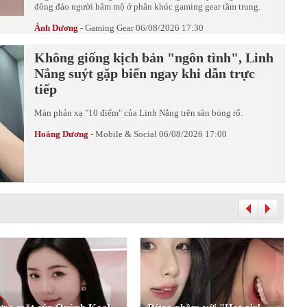
đông đảo người hâm mộ ở phân khúc gaming gear tầm trung.
Ánh Dương
-
Gaming Gear
06/08/2026 17:30
Không giống kịch bản "ngôn tình", Linh
Nắng suýt gặp biến ngay khi dẫn trực
tiếp
Màn phản xạ "10 điểm" của Linh Nắng trên sân bóng rổ.
Hoàng Dương
-
Mobile & Social
06/08/2026 17:00