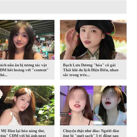
hích nấu ăn bị tương tác vật
Bạch Lưu Dương "hóa" cô gái
CĐM hốt hoảng với "content"
Thái khi du lịch Điện Biên, nhan
hó...
sắc trong trẻo...
 Mỹ Hàn lại hóa nàng thơ,
Chuyện thật như đùa: Người đàn
 tim" CĐM với bộ ảnh ngọt
ông bị "quét sạch" 3 tỷ đồng sau