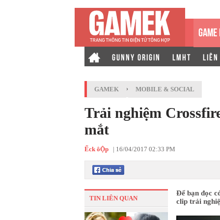
GAME 
GUNNY ORIGIN
LMHT
LIÊN
GAMEK
›
MOBILE & SOCIAL
Trải nghiệm Crossfir
mắt
Ếck ôỘp
|
16/04/2017 02:33 PM
Để bạn đọc có
TIN LIÊN QUAN
clip trải ngh