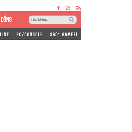
 ĐỒNG
LINE
PC/CONSOLE
360° GAMEFI