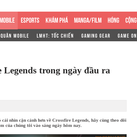
MOBILE
ESPORTS
KHÁM PHÁ
MANGA/FILM
HÓNG
CỘNG
 QUÂN MOBILE
LMHT: TỐC CHIẾN
GAMING GEAR
GAME ON
e Legends trong ngày đầu ra
 cái nhìn cận cảnh hơn về Crossfire Legends, hãy cùng theo dõi
iệm của chúng tôi vào sáng ngày hôm nay.