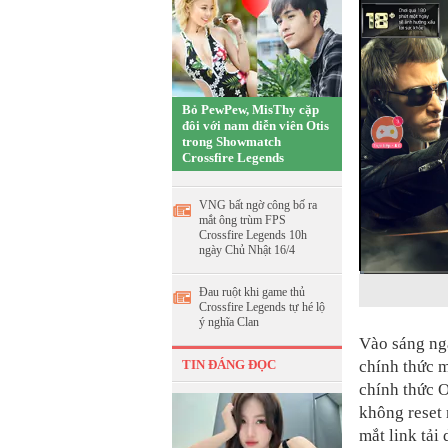
Bỏ PewPew, MisThy cặp
đôi với nam diễn viên Otis
trong Showmatch
Crossfire Legends
VNG bất ngờ công bố ra
mắt ông trùm FPS
Crossfire Legends 10h
ngày Chủ Nhật 16/4
C
0:13
/
D
1:14
Đau ruột khi game thủ
Crossfire Legends tự hé lộ
u
u
ý nghĩa Clan
Vào sáng ng
r
r
TIN ĐÁNG ĐỌC
chính thức m
r
a
chính thức 
e
t
không reset 
mắt link tải
n
i