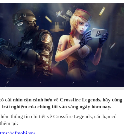
có cái nhìn cận cảnh hơn về Crossfire Legends, hãy cùng
ip trải nghiệm của chúng tôi vào sáng ngày hôm nay.
thêm thông tin chi tiết về Crossfire Legends, các bạn có
thêm tại:
ttps://cfmobi.vn/