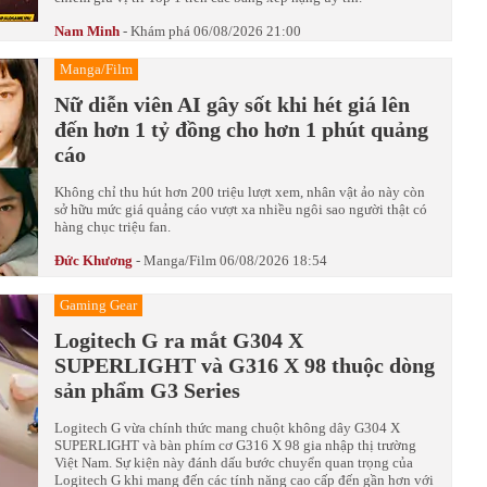
Nam Minh
-
Khám phá
06/08/2026 21:00
Manga/Film
Nữ diễn viên AI gây sốt khi hét giá lên
đến hơn 1 tỷ đồng cho hơn 1 phút quảng
cáo
Không chỉ thu hút hơn 200 triệu lượt xem, nhân vật ảo này còn
sở hữu mức giá quảng cáo vượt xa nhiều ngôi sao người thật có
hàng chục triệu fan.
Đức Khương
-
Manga/Film
06/08/2026 18:54
Gaming Gear
Logitech G ra mắt G304 X
SUPERLIGHT và G316 X 98 thuộc dòng
sản phẩm G3 Series
Logitech G vừa chính thức mang chuột không dây G304 X
SUPERLIGHT và bàn phím cơ G316 X 98 gia nhập thị trường
Việt Nam. Sự kiện này đánh dấu bước chuyển quan trọng của
Logitech G khi mang đến các tính năng cao cấp đến gần hơn với