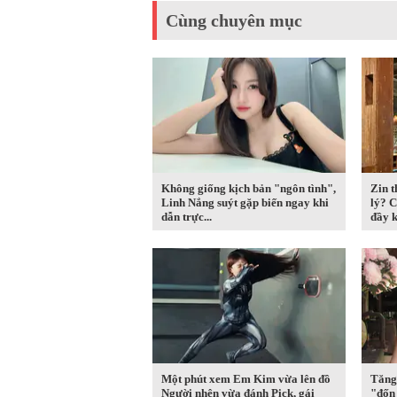
Cùng chuyên mục
Không giống kịch bản "ngôn tình",
Zin t
Linh Nắng suýt gặp biến ngay khi
lý? 
dẫn trực...
đầy k
Một phút xem Em Kim vừa lên đồ
Tăng
Người nhện vừa đánh Pick, gái
"đốn