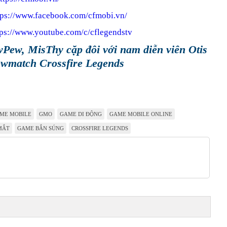
tps://www.facebook.com/cfmobi.vn/
tps://www.youtube.com/c/cflegendstv
Pew, MisThy cặp đôi với nam diễn viên Otis
owmatch Crossfire Legends
ME MOBILE
GMO
GAME DI ĐỘNG
GAME MOBILE ONLINE
MẮT
GAME BẮN SÚNG
CROSSFIRE LEGENDS