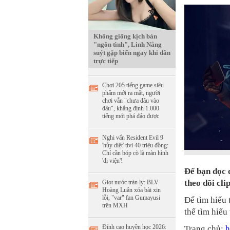
t
o
T
n
Không giống kịch bản
i
"ngôn tình", Linh Nắng
suýt gặp biến ngay khi dẫn
m
trực tiếp
e
Chơi 205 tiếng game siêu
phẩm mới ra mắt, người
chơi vẫn "chưa đâu vào
đâu", khẳng định 1.000
tiếng mới phá đảo được
Nghi vấn Resident Evil 9
'hủy diệt' tivi 40 triệu đồng:
Chỉ cần bóp cò là màn hình
'đi viện'!
Để bạn đọc 
theo dõi cl
Giọt nước tràn ly: BLV
Hoàng Luân xóa bài xin
lỗi, "var" fan Gumayusi
Để tìm hiểu 
trên MXH
thể tìm hiểu 
Đỉnh cao huyền học 2026:
Trang chủ:
h