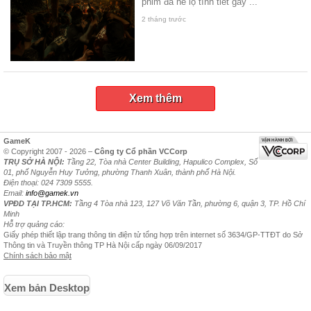
phim đã hé lộ tình tiết gay ...
2 tháng trước
Xem thêm
GameK
© Copyright 2007 - 2026 –
Công ty Cổ phần VCCorp
TRỤ SỞ HÀ NỘI:
Tầng 22, Tòa nhà Center Building, Hapulico Complex, Số
01, phố Nguyễn Huy Tưởng, phường Thanh Xuân, thành phố Hà Nội.
Điện thoại: 024 7309 5555.
Email:
info@gamek.vn
VPĐD TẠI TP.HCM:
Tầng 4 Tòa nhà 123, 127 Võ Văn Tần, phường 6, quận 3, TP. Hồ Chí
Minh
Hỗ trợ quảng cáo:
Giấy phép thiết lập trang thông tin điện tử tổng hợp trên internet số 3634/GP-TTĐT do Sở
Thông tin và Truyền thông TP Hà Nội cấp ngày 06/09/2017
Chính sách bảo mật
Xem bản Desktop