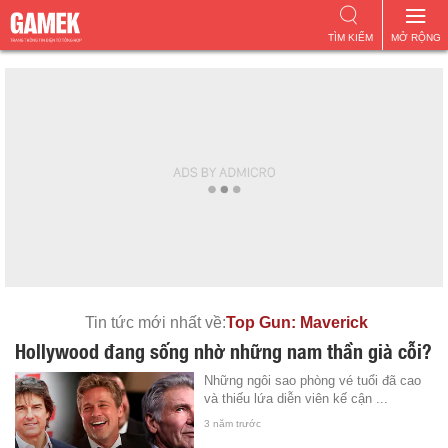
TÌM KIẾM
MỞ RỘNG
Tin tức mới nhất về:
Top Gun: Maverick
Hollywood đang sống nhờ những nam thần già cỗi?
Những ngôi sao phòng vé tuổi đã cao
và thiếu lứa diễn viên kế cận ...
3 năm trước