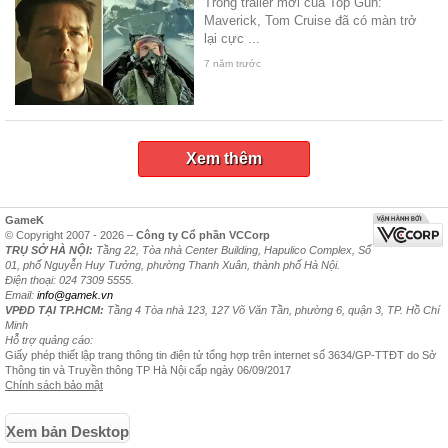
Trong trailer mới của Top Gun:
Maverick, Tom Cruise đã có màn trở
lại cực ...
7 năm trước
Xem thêm
GameK
© Copyright 2007 - 2026 –
Công ty Cổ phần VCCorp
TRỤ SỞ HÀ NỘI:
Tầng 22, Tòa nhà Center Building, Hapulico Complex, Số
01, phố Nguyễn Huy Tưởng, phường Thanh Xuân, thành phố Hà Nội.
Điện thoại: 024 7309 5555.
Email:
info@gamek.vn
VPĐD TẠI TP.HCM:
Tầng 4 Tòa nhà 123, 127 Võ Văn Tần, phường 6, quận 3, TP. Hồ Chí
Minh
Hỗ trợ quảng cáo:
Giấy phép thiết lập trang thông tin điện tử tổng hợp trên internet số 3634/GP-TTĐT do Sở
Thông tin và Truyền thông TP Hà Nội cấp ngày 06/09/2017
Chính sách bảo mật
Xem bản Desktop