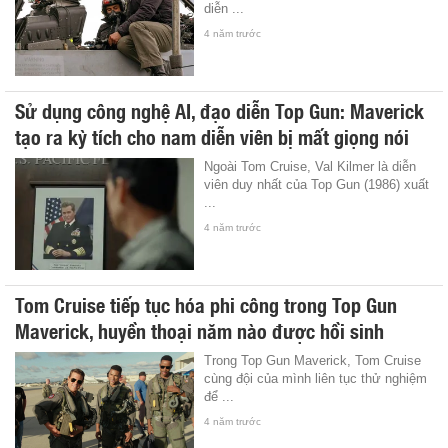
diễn ...
4 năm trước
Sử dụng công nghệ AI, đạo diễn Top Gun: Maverick
tạo ra kỳ tích cho nam diễn viên bị mất giọng nói
Ngoài Tom Cruise, Val Kilmer là diễn
viên duy nhất của Top Gun (1986) xuất
...
4 năm trước
Tom Cruise tiếp tục hóa phi công trong Top Gun
Maverick, huyền thoại năm nào được hồi sinh
Trong Top Gun Maverick, Tom Cruise
cùng đội của mình liên tục thử nghiệm
để ...
4 năm trước