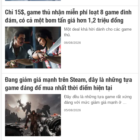
Chỉ 15$, game thủ nhận miễn phí loạt 8 game đình
đám, có cả một bom tấn giá hơn 1,2 triệu đồng
Một deal khá hời dành cho các game
thủ.
06/08/2026
Đang giảm giá mạnh trên Steam, đây là những tựa
game đáng để mua nhất thời điểm hiện tại
Đây đều là những tựa game rất xứng
đáng với mức giảm giá mạnh ở ...
05/08/2026