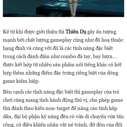
Kể từ khi được giới thiệu thì
Thiên Dụ
gây ấn tượng
mạnh bởi chất lượng gameplay cũng như đồ hoạ thuộc
hạng đỉnh và cùng với đó là các tính năng đặc biệt
trong cách đánh đấm như combo đã tay, bay lượn...
được kết hợp từ nhiều sản phẩm nổi tiếng khác có kết
hợp thêm những điểm đặc trưng riêng biệt của dòng
game kiếm hiệp.
Bên cạnh các tính năng đặc biệt thì gameplay của trò
chơi cũng mang tính hành động thú vị, cho phép game
thủ đánh theo kiểu non-target để nâng cao tính hấp
dẫn, đại bộ phận kỹ năng đều có vừa di chuyển vừa tấn
công, có điều khiển nhân vật né tránh, đỡ đòn của đối