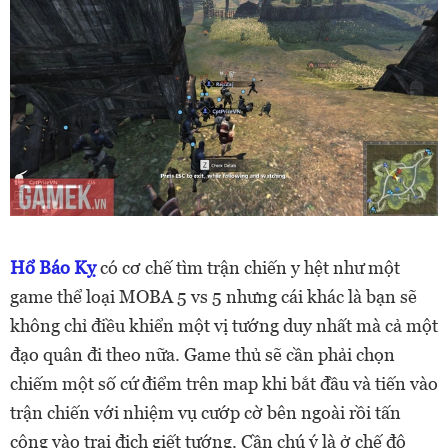
Hổ Báo Kỵ
có cơ chế tìm trận chiến y hệt như một
game thể loại MOBA 5 vs 5 nhưng cái khác là bạn sẽ
không chỉ điều khiển một vị tướng duy nhất mà cả một
đạo quân đi theo nữa. Game thủ sẽ cần phải chọn
chiếm một số cứ điểm trên map khi bắt đầu và tiến vào
trận chiến với nhiệm vụ cướp cờ bên ngoài rồi tấn
công vào trại địch giết tướng. Cần chú ý là ở chế độ