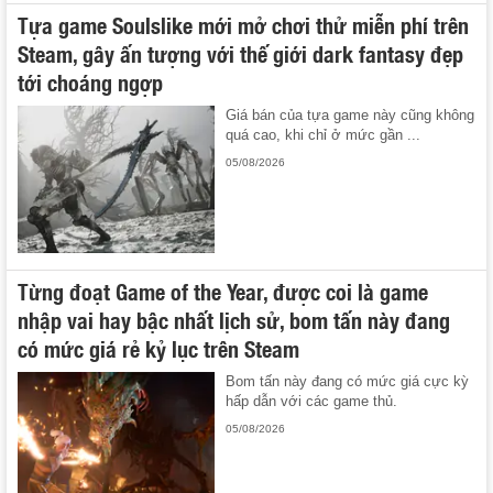
Tựa game Soulslike mới mở chơi thử miễn phí trên
Steam, gây ấn tượng với thế giới dark fantasy đẹp
tới choáng ngợp
Giá bán của tựa game này cũng không
quá cao, khi chỉ ở mức gần ...
05/08/2026
Từng đoạt Game of the Year, được coi là game
nhập vai hay bậc nhất lịch sử, bom tấn này đang
có mức giá rẻ kỷ lục trên Steam
Bom tấn này đang có mức giá cực kỳ
hấp dẫn với các game thủ.
05/08/2026