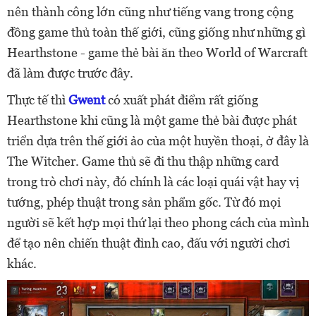
nên thành công lớn cũng như tiếng vang trong cộng
đồng game thủ toàn thế giới, cũng giống như những gì
Hearthstone - game thẻ bài ăn theo World of Warcraft
đã làm được trước đây.
Thực tế thì
Gwent
có xuất phát điểm rất giống
Hearthstone khi cũng là một game thẻ bài được phát
triển dựa trên thế giới ảo của một huyền thoại, ở đây là
The Witcher. Game thủ sẽ đi thu thập những card
trong trò chơi này, đó chính là các loại quái vật hay vị
tướng, phép thuật trong sản phẩm gốc. Từ đó mọi
người sẽ kết hợp mọi thứ lại theo phong cách của mình
để tạo nên chiến thuật đỉnh cao, đấu với người chơi
khác.