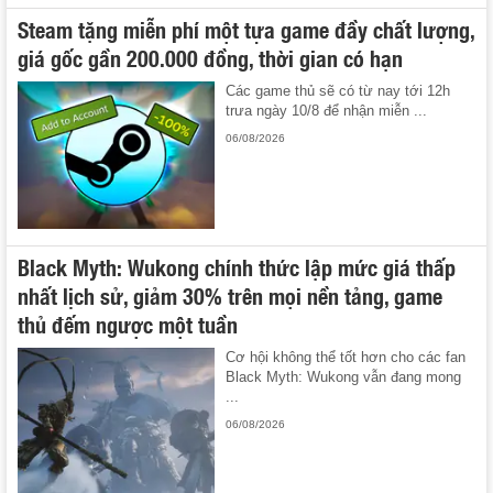
Steam tặng miễn phí một tựa game đầy chất lượng,
giá gốc gần 200.000 đồng, thời gian có hạn
Các game thủ sẽ có từ nay tới 12h
trưa ngày 10/8 để nhận miễn ...
06/08/2026
Black Myth: Wukong chính thức lập mức giá thấp
nhất lịch sử, giảm 30% trên mọi nền tảng, game
thủ đếm ngược một tuần
Cơ hội không thể tốt hơn cho các fan
Black Myth: Wukong vẫn đang mong
...
06/08/2026