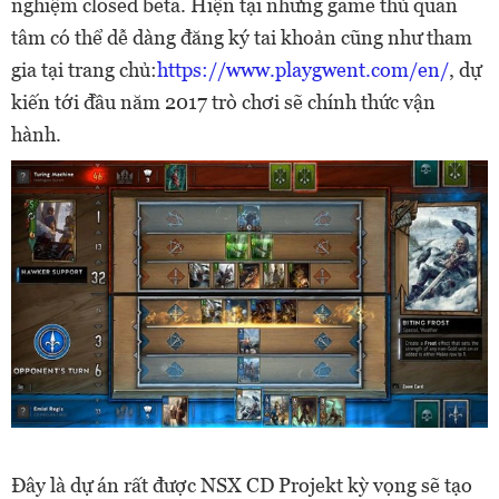
nghiệm closed beta. Hiện tại những game thủ quan
tâm có thể dễ dàng đăng ký tai khoản cũng như tham
gia tại trang chủ:
https://www.playgwent.com/en/
, dự
kiến tới đầu năm 2017 trò chơi sẽ chính thức vận
hành.
Đây là dự án rất được NSX CD Projekt kỳ vọng sẽ tạo