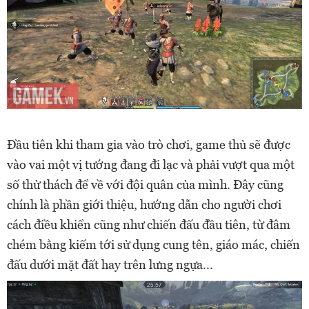
Đầu tiên khi tham gia vào trò chơi, game thủ sẽ được
vào vai một vị tướng đang đi lạc và phải vượt qua một
số thử thách để về với đội quân của mình. Đây cũng
chính là phần giới thiệu, hướng dẫn cho người chơi
cách điều khiển cũng như chiến đấu đầu tiên, từ đâm
chém bằng kiếm tới sử dụng cung tên, giáo mác, chiến
đấu dưới mặt đất hay trên lưng ngựa...