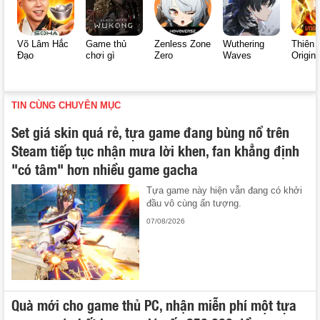
Võ Lâm Hắc
Game thủ
Zenless Zone
Wuthering
Thiên 
Đạo
chơi gì
Zero
Waves
Origin
TIN CÙNG CHUYÊN MỤC
Set giá skin quá rẻ, tựa game đang bùng nổ trên
Steam tiếp tục nhận mưa lời khen, fan khẳng định
"có tâm" hơn nhiều game gacha
Tựa game này hiện vẫn đang có khởi
đầu vô cùng ấn tượng.
07/08/2026
Quà mới cho game thủ PC, nhận miễn phí một tựa