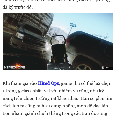
đã ký trước đó.
Khi tham gia vào
Hired Ops
, game thủ có thể lựa chọn
1 trong 5 class nhân vật với nhiệm vụ cũng như kỹ
năng trên chiến trường rất khác nhau. Bạn sẽ phải tìm
cách tạo ra cũng nưh sử dụng những món đồ đạc tân
tiến nhằm giành chiến thắng trong các trận đọ súng