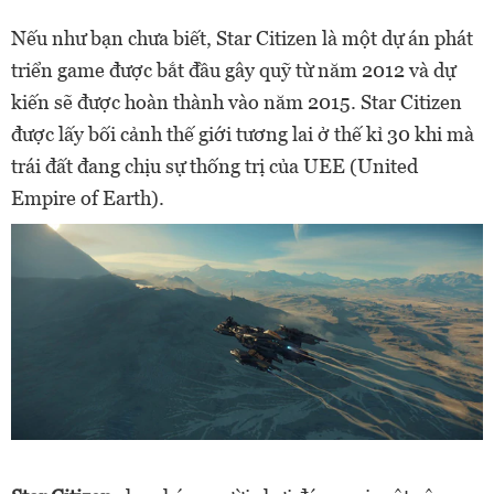
Nếu như bạn chưa biết, Star Citizen là một dự án phát
triển game được bắt đầu gây quỹ từ năm 2012 và dự
kiến sẽ được hoàn thành vào năm 2015. Star Citizen
được lấy bối cảnh thế giới tương lai ở thế kỉ 30 khi mà
trái đất đang chịu sự thống trị của UEE (United
Empire of Earth).