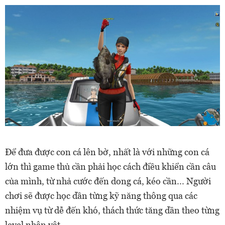
Để đưa được con cá lên bờ, nhất là với những con cá
lớn thì game thủ cần phải học cách điều khiển cần câu
của mình, từ nhả cước đến dong cá, kéo cần... Người
chơi sẽ được học dần từng kỹ năng thông qua các
nhiệm vụ từ dễ đến khó, thách thức tăng dần theo từng
level nhân vật.