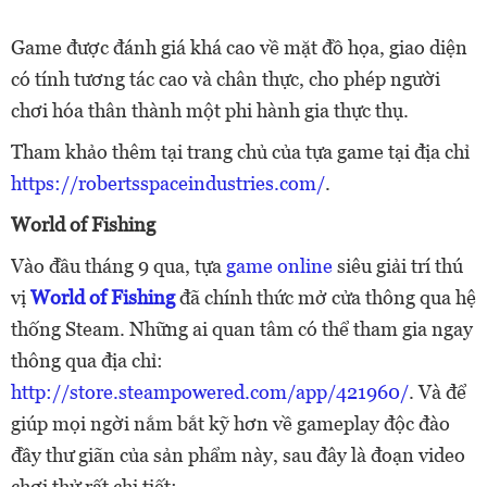
Game được đánh giá khá cao về mặt đồ họa, giao diện
có tính tương tác cao và chân thực, cho phép người
chơi hóa thân thành một phi hành gia thực thụ.
Tham khảo thêm tại trang chủ của tựa game tại địa chỉ
https://robertsspaceindustries.com/
.
World of Fishing
Vào đầu tháng 9 qua, tựa
game online
siêu giải trí thú
vị
World of Fishing
đã chính thức mở cửa thông qua hệ
thống Steam. Những ai quan tâm có thể tham gia ngay
thông qua địa chỉ:
http://store.steampowered.com/app/421960/
. Và để
giúp mọi ngời nắm bắt kỹ hơn về gameplay độc đào
đầy thư giãn của sản phẩm này, sau đây là đoạn video
chơi thử rất chi tiết: