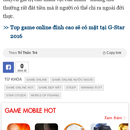
thường rất đắt tiền mà ít người có thể chi ra ngoài đời
thực.
Top game online đỉnh cao sẽ có mặt tại G-Star
2016
Theo
Trí Thức Trẻ
Copy link
0
CHIA SẺ
TỪ KHÓA
GAME ONLINE
GAME ONLINE NƯỚC NGOÀI
GAME ONLINE HOT
GAME ĐẸP MẮT
STEEP
WINNING PUTT
STAR CITIZEN
WORLD OF FISHING
GAME MOBILE HOT
Xem thêm