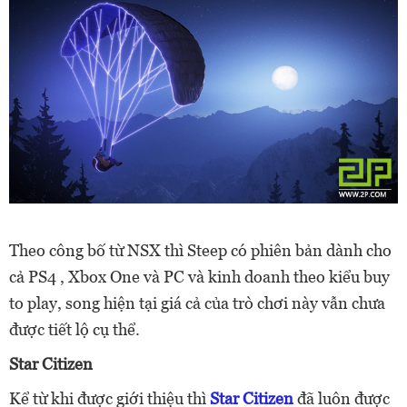
Theo công bố từ NSX thì Steep có phiên bản dành cho
cả PS4 , Xbox One và PC và kinh doanh theo kiểu buy
to play, song hiện tại giá cả của trò chơi này vẫn chưa
được tiết lộ cụ thể.
Star Citizen
Kể từ khi được giới thiệu thì
Star Citizen
đã luôn được