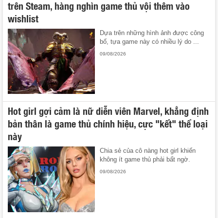
trên Steam, hàng nghìn game thủ vội thêm vào
wishlist
Dựa trên những hình ảnh được công
bố, tựa game này có nhiều lý do ...
09/08/2026
Hot girl gợi cảm là nữ diễn viên Marvel, khẳng định
bản thân là game thủ chính hiệu, cực "kết" thể loại
này
Chia sẻ của cô nàng hot girl khiến
không ít game thủ phải bất ngờ.
09/08/2026