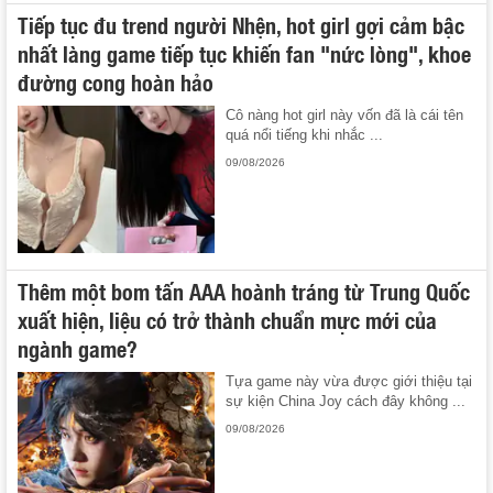
Tiếp tục đu trend người Nhện, hot girl gợi cảm bậc
nhất làng game tiếp tục khiến fan "nức lòng", khoe
đường cong hoàn hảo
Cô nàng hot girl này vốn đã là cái tên
quá nổi tiếng khi nhắc ...
09/08/2026
Thêm một bom tấn AAA hoành tráng từ Trung Quốc
xuất hiện, liệu có trở thành chuẩn mực mới của
ngành game?
Tựa game này vừa được giới thiệu tại
sự kiện China Joy cách đây không ...
09/08/2026