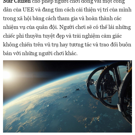
Star Citizen
cho phép người chơi đóng vai một công
dân của UEE và đang tìm cách cải thiện vị trí của mình
trong xã hội bằng cách tham gia và hoàn thành các
nhiệm vụ của quân đội. Người chơi sẽ có thể lái những
chiếc phi thuyền tuyệt đẹp và trải nghiệm cảm giác
không chiến trên vũ trụ hay tương tác và trao đổi buôn
bán với những người chơi khác.