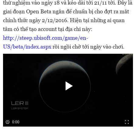
thử nghiệm vào ngày 18 và kéo dài tới 21/11 tới. Đây là
giai đoạn Open Beta ngắn để chuẩn bị cho đợt ra mắt
chính thức ngày 2/12/2016. Hiện tại những ai quan
tâm có thể tạo account tại địa chỉ này:
http://steep.ubisoft.com/game/en-
US/beta/index.aspx
rồi ngồi chờ tới ngày vào chơi.
0:00