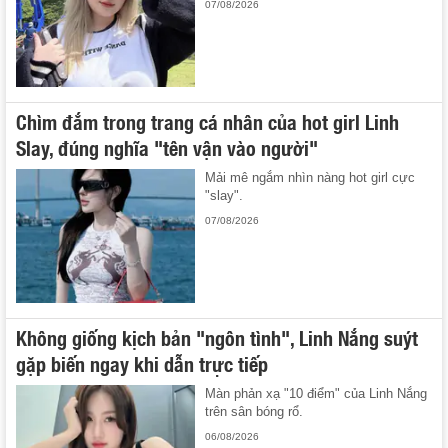
07/08/2026
Chìm đắm trong trang cá nhân của hot girl Linh
Slay, đúng nghĩa "tên vận vào người"
Mải mê ngắm nhìn nàng hot girl cực
"slay".
07/08/2026
Không giống kịch bản "ngôn tình", Linh Nắng suýt
gặp biến ngay khi dẫn trực tiếp
Màn phản xạ "10 điểm" của Linh Nắng
trên sân bóng rổ.
06/08/2026