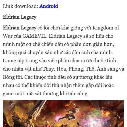
Link download:
Android
Eldrian Legacy
Eldrian Legacy
có lối chơi khá giống với Kingdom of
War của GAMEVIL. Eldrian Legacy sẽ sở hữu cho
mình một cơ chế chiến đấu có phần đơn giản hơn,
không quá chuyên sâu như các đàn anh của mình.
Game tập trung vào việc phân chia ra 06 thuộc tính
cho nhân vật như Thủy, Hỏa, Phong, Thổ, Ánh sáng và
Bóng tối. Các thuộc tính đều có sự tương khắc lẫn
nhau có thể khiến đối thủ nhận thêm gấp đôi hoặc
giảm một nửa sát thương khi tấn công.