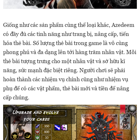
Giống như các sản phẩm cùng thể loại khác, Azedeem
có đầy đủ các tinh năng như trang bị, nâng cấp, tiến
hóa thẻ bài. Số lượng thẻ bài trong game là vô cùng
phong phú và đa dạng lên tới hàng trăm nhân vật. Mỗi
thẻ bài tượng trưng cho một nhân vật và sở hữu kĩ
năng, sức mạnh đặc biệt riêng. Người chơi sẽ phải
hoàn thành các nhiệm vụ chính cũng như nhiệm vụ
phụ để có các vật phẩm, thẻ bài mới và tiền để nâng
cấp chúng.