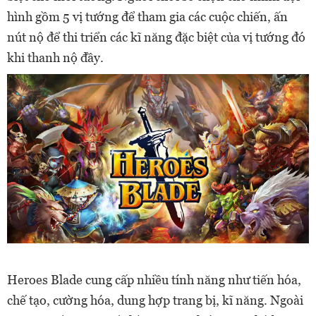
hình gồm 5 vị tướng để tham gia các cuộc chiến, ấn
nút nộ để thi triển các kĩ năng đặc biệt của vị tướng đó
khi thanh nộ đầy.
Heroes Blade cung cấp nhiều tính năng như tiến hóa,
chế tạo, cường hóa, dung hợp trang bị, kĩ năng. Ngoài