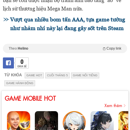
bạn sẽ còn được nhận bộ tranh ảnh bảo tàng "ảo" về
lịch sử thương hiệu Mega Man nữa.
Vượt qua nhiều bom tấn AAA, tựa game tưởng
như nhảm nhí này lại đang gây sốt trên Steam
Theo
Helino
Copy link
0
CHIA SẺ
TỪ KHÓA
GAME HOT
CUỐI THÁNG 5
GAME NỔI TIẾNG
GAME HÀNH ĐỘNG
GAME MOBILE HOT
Xem thêm