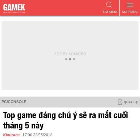
TÌM KIẾM
MỞ RỘNG
PC/CONSOLE
QUAY LẠI
Top game đáng chú ý sẽ ra mắt cuối
tháng 5 này
Kimtrans
| 17:00 23/05/2018