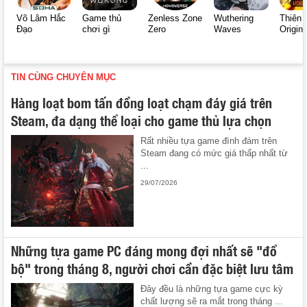
Võ Lâm Hắc
Game thủ
Zenless Zone
Wuthering
Thiên 
Đạo
chơi gì
Zero
Waves
Origin
TIN CÙNG CHUYÊN MỤC
Hàng loạt bom tấn đồng loạt chạm đáy giá trên
Steam, đa dạng thể loại cho game thủ lựa chọn
Rất nhiều tựa game đình đám trên
Steam đang có mức giá thấp nhất từ
...
29/07/2026
Những tựa game PC đáng mong đợi nhất sẽ "đổ
bộ" trong tháng 8, người chơi cần đặc biệt lưu tâm
Đây đều là những tựa game cực kỳ
chất lượng sẽ ra mắt trong tháng ...