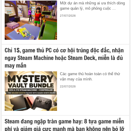
Một dự án mà những ai ưa thích dòng
game quản lý, mô phỏng cuộc ...
27/07/2026
Chỉ 1$, game thủ PC có cơ hội trúng độc đắc, nhận
ngay Steam Machine hoặc Steam Deck, miễn là đủ
may mắn
Các game thủ hoàn toàn có thể thử
vận may của mình.
22/07/2026
Steam đang ngập tràn game hay: 8 tựa game miễn
phí và giảm giá cực mạnh mà bạn không nên bỏ lỡ