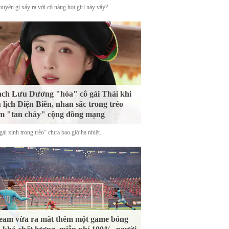
uyện gì xảy ra với cô nàng hot girl này vậy?
ch Lưu Dương "hóa" cô gái Thái khi
 lịch Điện Biên, nhan sắc trong trẻo
m "tan chảy" cộng đồng mạng
ái xinh trong trẻo" chưa bao giờ hạ nhiệt.
eam vừa ra mắt thêm một game bóng