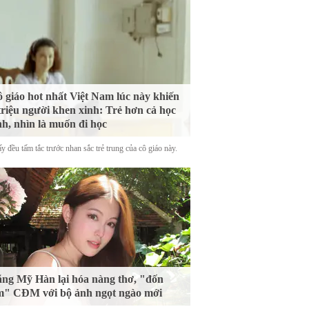
 giáo hot nhất Việt Nam lúc này khiến
triệu người khen xinh: Trẻ hơn cả học
nh, nhìn là muốn đi học
y đều tấm tắc trước nhan sắc trẻ trung của cô giáo này.
ng Mỹ Hàn lại hóa nàng thơ, "đốn
m" CĐM với bộ ảnh ngọt ngào mới