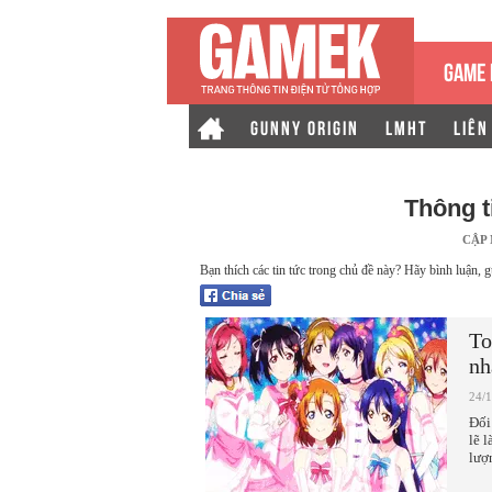
GAME 
GUNNY ORIGIN
LMHT
LIÊN
Thông t
CẬP
Bạn thích các tin tức trong chủ đề này? Hãy bình luận, g
To
nh
24/
Đối
lẽ 
lượ