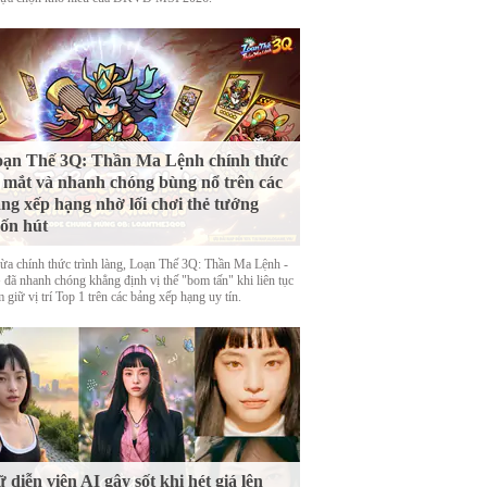
ạn Thế 3Q: Thần Ma Lệnh chính thức
 mắt và nhanh chóng bùng nổ trên các
ng xếp hạng nhờ lối chơi thẻ tướng
ốn hút
ừa chính thức trình làng, Loạn Thế 3Q: Thần Ma Lệnh -
đã nhanh chóng khẳng định vị thế "bom tấn" khi liên tục
 giữ vị trí Top 1 trên các bảng xếp hạng uy tín.
 diễn viên AI gây sốt khi hét giá lên