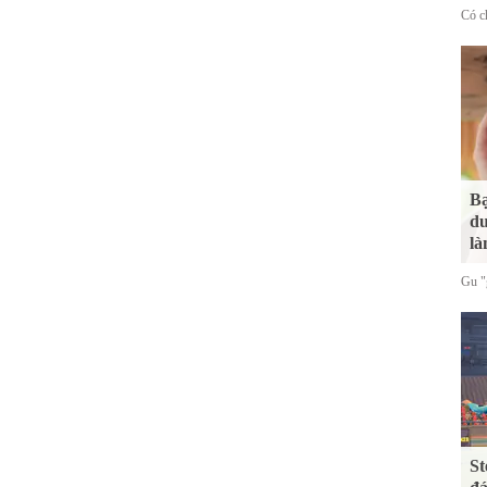
Có ch
Bạ
du
là
Gu "g
St