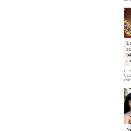
Lo
ra
bả
cu
Dù v
OEG 
chiếm
Nữ