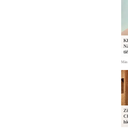
Kh
Nắ
ti
Màn 
Zi
CĐ
hi