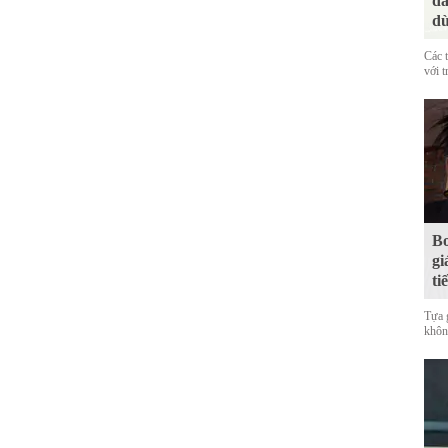
đá
dù
Các 
với t
Bo
gi
ti
Tựa 
không