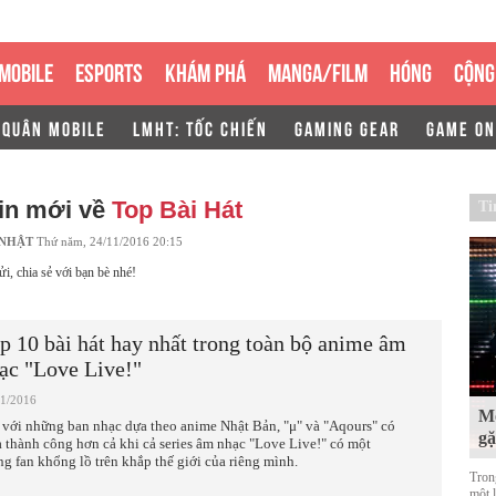
MOBILE
ESPORTS
KHÁM PHÁ
MANGA/FILM
HÓNG
CỘNG
 QUÂN MOBILE
LMHT: TỐC CHIẾN
GAMING GEAR
GAME ON
in mới về
Top Bài Hát
Ti
 NHẬT
Thứ năm, 24/11/2016 20:15
ửi, chia sẻ với bạn bè nhé!
p 10 bài hát hay nhất trong toàn bộ anime âm
ạc "Love Live!"
11/2016
Mộ
 với những ban nhạc dựa theo anime Nhật Bản, "μ" và "Aqours" có
g
là thành công hơn cả khi cả series âm nhạc "Love Live!" có một
ng fan khổng lồ trên khắp thế giới của riêng mình.
Tron
một 