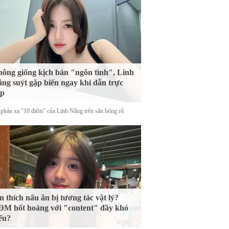
ông giống kịch bản "ngôn tình", Linh
ng suýt gặp biến ngay khi dẫn trực
ếp
phản xạ "10 điểm" của Linh Nắng trên sân bóng rổ.
n thích nấu ăn bị tương tác vật lý?
M hốt hoảng với "content" đầy khó
ểu?