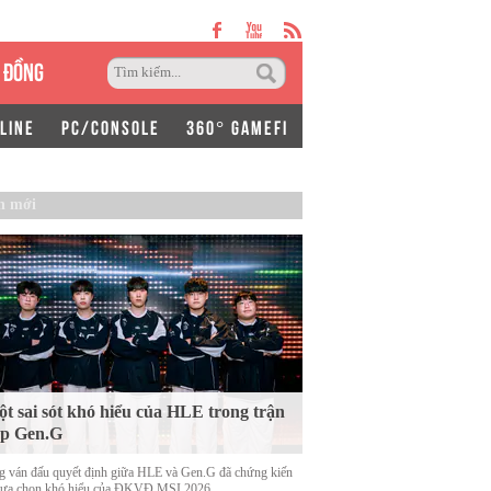
 ĐỒNG
LINE
PC/CONSOLE
360° GAMEFI
n mới
t sai sót khó hiểu của HLE trong trận
ặp Gen.G
g ván đấu quyết định giữa HLE và Gen.G đã chứng kiến
lựa chọn khó hiểu của ĐKVĐ MSI 2026.