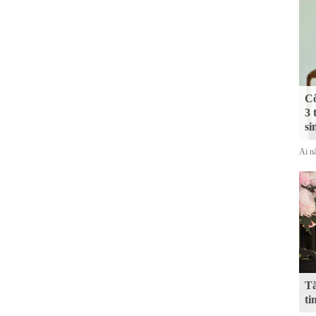
Cô
3 
si
Ai nấ
Tă
ti