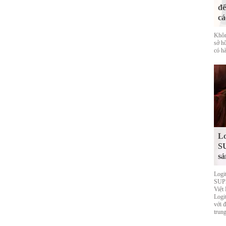
đế
cá
Khôn
sở h
có hà
Lo
S
sả
Logi
SUPE
Việt
Logi
với 
trung