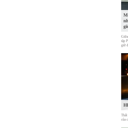
Mộ
nh
gi
Giữa
tập 
giữ 
HL
Thất
của 