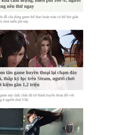
 khá chất lượng, miễn phí 100%, người
ng nên thử ngay
tín đồ của dòng game thể thao hoàn toàn có thể thư giãn
rò chơi miễn phí này.
m tấn game huyền thoại lại chạm đáy
á, thấp kỷ lục trên Steam, người chơi
ết kiệm gần 1,2 triệu
game này chắc chắn đã trở thành huyền thoại đối với
 ít người chơi VIệt.