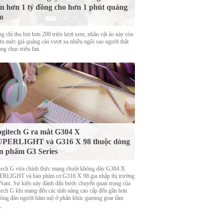
n hơn 1 tỷ đồng cho hơn 1 phút quảng
o
g chỉ thu hút hơn 200 triệu lượt xem, nhân vật ảo này còn
ữu mức giá quảng cáo vượt xa nhiều ngôi sao người thật
ng chục triệu fan.
gitech G ra mắt G304 X
UPERLIGHT và G316 X 98 thuộc dòng
n phẩm G3 Series
tech G vừa chính thức mang chuột không dây G304 X
RLIGHT và bàn phím cơ G316 X 98 gia nhập thị trường
 Nam. Sự kiện này đánh dấu bước chuyển quan trọng của
tech G khi mang đến các tính năng cao cấp đến gần hơn
đông đảo người hâm mộ ở phân khúc gaming gear tầm
.