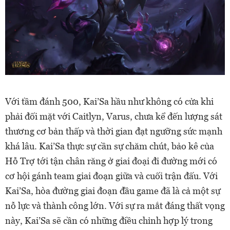
Với tầm đánh 500, Kai’Sa hầu như không có cửa khi
phải đối mặt với Caitlyn, Varus, chưa kể đến lượng sát
thương cơ bản thấp và thời gian đạt ngưỡng sức mạnh
khá lâu. Kai’Sa thực sự cần sự chăm chút, bảo kê của
Hỗ Trợ tới tận chân răng ở giai đoại đi đường mới có
cơ hội gánh team giai đoạn giữa và cuối trận đấu. Với
Kai’Sa, hòa đường giai đoạn đầu game đã là cả một sự
nỗ lực và thành công lớn. Với sự ra mắt đáng thất vọng
này, Kai’Sa sẽ cần có những điều chỉnh hợp lý trong