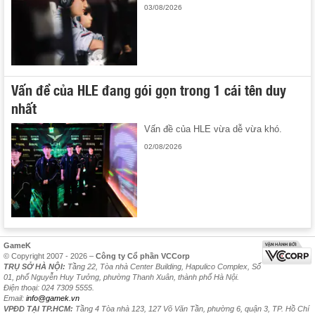
03/08/2026
Vấn đề của HLE đang gói gọn trong 1 cái tên duy
nhất
Vấn đề của HLE vừa dễ vừa khó.
02/08/2026
GameK
© Copyright 2007 - 2026 –
Công ty Cổ phần VCCorp
TRỤ SỞ HÀ NỘI:
Tầng 22, Tòa nhà Center Building, Hapulico Complex, Số
01, phố Nguyễn Huy Tưởng, phường Thanh Xuân, thành phố Hà Nội.
Điện thoại: 024 7309 5555.
Email:
info@gamek.vn
VPĐD TẠI TP.HCM:
Tầng 4 Tòa nhà 123, 127 Võ Văn Tần, phường 6, quận 3, TP. Hồ Chí