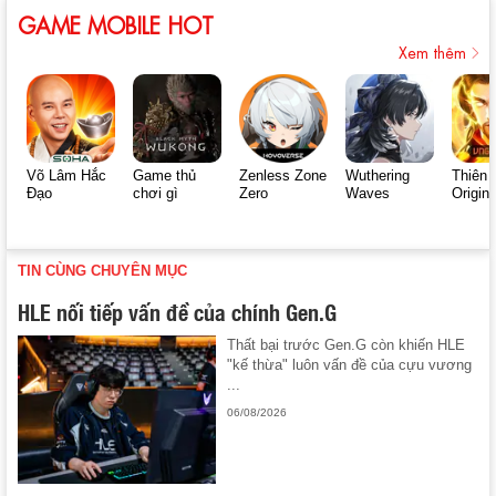
GAME MOBILE HOT
Xem thêm
Võ Lâm Hắc
Game thủ
Zenless Zone
Wuthering
Thiên 
Đạo
chơi gì
Zero
Waves
Origin
TIN CÙNG CHUYÊN MỤC
HLE nối tiếp vấn đề của chính Gen.G
Thất bại trước Gen.G còn khiến HLE
"kế thừa" luôn vấn đề của cựu vương
...
06/08/2026