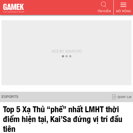
TÌM KIẾM
MỞ RỘNG
ESPORTS
QUAY LẠI
Top 5 Xạ Thủ “phế” nhất LMHT thời
điểm hiện tại, Kai’Sa đứng vị trí đầu
tiên