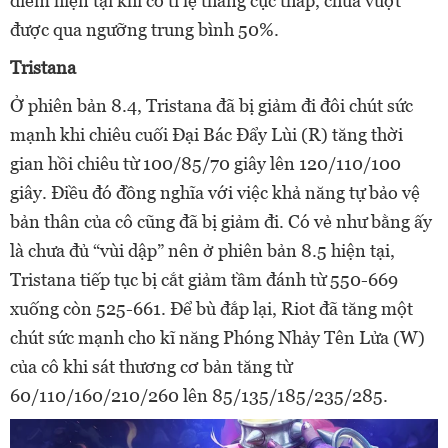
điểm hiện tại khi có tỉ lệ thắng cực thấp, chưa vượt
được qua ngưỡng trung bình 50%.
Tristana
Ở phiên bản 8.4, Tristana đã bị giảm đi đôi chút sức
mạnh khi chiêu cuối Đại Bác Đẩy Lùi (R) tăng thời
gian hồi chiêu từ 100/85/70 giây lên 120/110/100
giây. Điều đó đồng nghĩa với việc khả năng tự bảo vệ
bản thân của cô cũng đã bị giảm đi. Có vẻ như bằng ấy
là chưa đủ “vùi dập” nên ở phiên bản 8.5 hiện tại,
Tristana tiếp tục bị cắt giảm tầm đánh từ 550-669
xuống còn 525-661. Để bù đắp lại, Riot đã tăng một
chút sức mạnh cho kĩ năng Phóng Nhảy Tên Lửa (W)
của cô khi sát thương cơ bản tăng từ
60/110/160/210/260 lên 85/135/185/235/285.