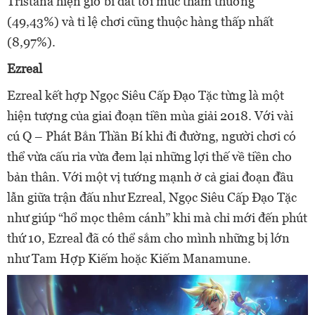
Tristana hiện giờ bi đát tới mức thảm thương
(49,43%) và tỉ lệ chơi cũng thuộc hàng thấp nhất
(8,97%).
Ezreal
Ezreal kết hợp Ngọc Siêu Cấp Đạo Tặc từng là một
hiện tượng của giai đoạn tiền mùa giải 2018. Với vài
cú Q – Phát Bắn Thần Bí khi đi đường, người chơi có
thể vừa cấu rỉa vừa đem lại những lợi thế về tiền cho
bản thân. Với một vị tướng mạnh ở cả giai đoạn đầu
lẫn giữa trận đấu như Ezreal, Ngọc Siêu Cấp Đạo Tặc
như giúp “hổ mọc thêm cánh” khi mà chỉ mới đến phút
thứ 10, Ezreal đã có thể sắm cho mình những bị lớn
như Tam Hợp Kiếm hoặc Kiếm Manamune.