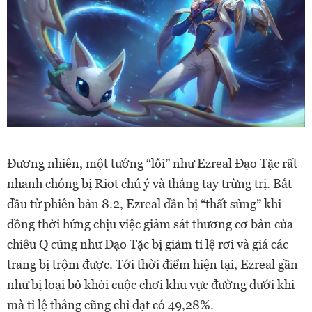
Đương nhiên, một tướng “lỗi” như Ezreal Đạo Tặc rất
nhanh chóng bị Riot chú ý và thẳng tay trừng trị. Bắt
đầu từ phiên bản 8.2, Ezreal dần bị “thất sủng” khi
đồng thời hứng chịu việc giảm sát thương cơ bản của
chiêu Q cũng như Đạo Tặc bị giảm tỉ lệ rơi và giá các
trang bị trộm được. Tới thời điểm hiện tại, Ezreal gần
như bị loại bỏ khỏi cuộc chơi khu vực đường dưới khi
mà tỉ lệ thắng cũng chỉ đạt có 49,28%.