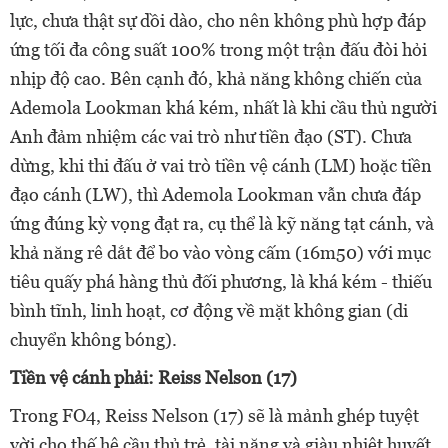
lực, chưa thật sự dồi dào, cho nên không phù hợp đáp
ứng tối đa công suất 100% trong một trận đấu đòi hỏi
nhịp độ cao. Bên cạnh đó, khả năng không chiến của
Ademola Lookman khá kém, nhất là khi cầu thủ người
Anh đảm nhiệm các vai trò như tiền đạo (ST). Chưa
dừng, khi thi đấu ở vai trò tiền vệ cánh (LM) hoặc tiền
đạo cánh (LW), thì Ademola Lookman vẫn chưa đáp
ứng đúng kỳ vọng đạt ra, cụ thể là kỹ năng tạt cánh, và
khả năng rê dắt để bo vào vòng cấm (16m50) với mục
tiêu quấy phá hàng thủ đối phương, là khá kém - thiếu
bình tĩnh, linh hoạt, cơ động về mặt không gian (di
chuyển không bóng).
Tiền vệ cánh phải: Reiss Nelson (17)
Trong FO4, Reiss Nelson (17) sẽ là mảnh ghép tuyệt
vời cho thế hệ cầu thủ trẻ, tài năng và giàu nhiệt huyết