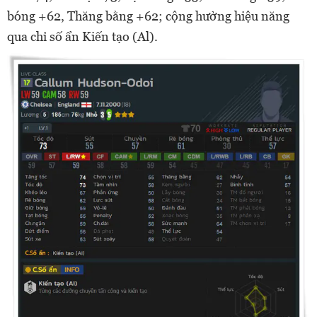
bóng +62, Thăng bằng +62; cộng hưởng hiệu năng
qua chỉ số ẩn Kiến tạo (Al).