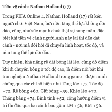
Tiền vệ cánh: Nathan Holland (17)
Trong FIFA Online 4, Nathan Holland (17) rất kén
người chơi Việt Nam, bởi nền tảng thể lực không dồi
dào, cũng như sức mạnh chưa thật sự sung mãn, đặc
biệt khi tiền vệ cánh người Anh này lại thi đấu dạt
cánh - nơi mà đòi hỏi di chuyển linh hoạt, tốc độ, và
nền tảng thể lực dồi dào.
Tuy nhiên, khả năng rê dắt bóng lắt léo, cùng độ điềm
khi di chuyển bóng ở tốc độ cao, là điểm nổi bật khi
trải nghiệm Nathan Holland trong game - được minh
chứng qua các chỉ số hiện như Tăng tốc +77, Tốc độ
+72, Rê bóng +60, Giữ bóng +59, Khéo léo +70,
Thăng bằng +74, Bình tĩnh +52; cộng hưởng điểm vị
trí thi đấu qua hai cánh bao gồm LM +56, RM +56.