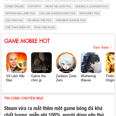
GAME ONLINE
ESPORTS
REISS NELSON FO4
ADEMOLA LOOKMAN FO4
NATHAN HOLLAND FO4
CALLUM HUDSON-ODOI FO4
NYA KIRBY FO4
CẦU THỦ FO4
TÀI NĂNG TRẺ FO4
PREMIER LEAGUE FO4
THỂ THAO ĐIỆN TỬ
KICK AND RUSH
GAME MOBILE HOT
Xem thêm
Võ Lâm Hắc
Game thủ
Zenless Zone
Wuthering
Thiên 
Đạo
chơi gì
Zero
Waves
Origin
TIN CÙNG CHUYÊN MỤC
Steam vừa ra mắt thêm một game bóng đá khá
chất lượng, miễn phí 100%, người dùng nên thử