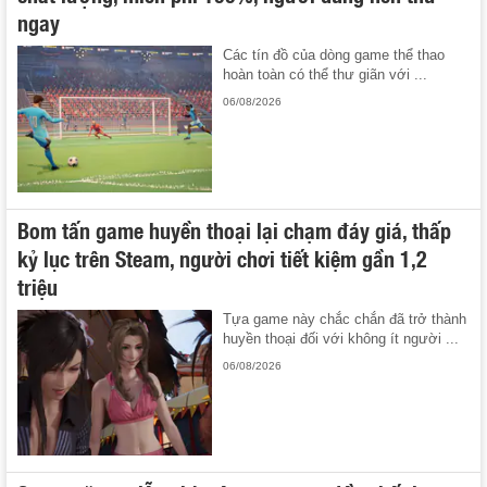
ngay
Các tín đồ của dòng game thể thao
hoàn toàn có thể thư giãn với ...
06/08/2026
Bom tấn game huyền thoại lại chạm đáy giá, thấp
kỷ lục trên Steam, người chơi tiết kiệm gần 1,2
triệu
Tựa game này chắc chắn đã trở thành
huyền thoại đối với không ít người ...
06/08/2026