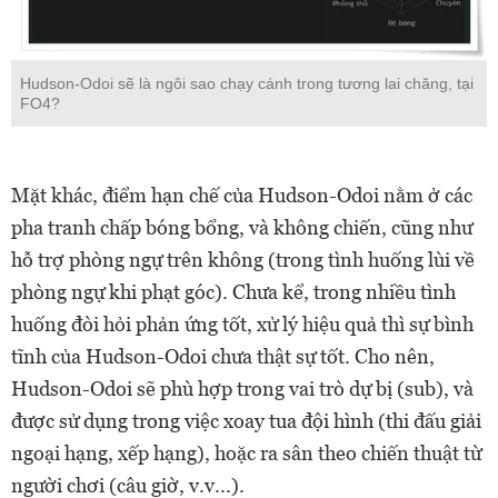
Hudson-Odoi sẽ là ngôi sao chạy cánh trong tương lai chăng, tại
FO4?
Mặt khác, điểm hạn chế của Hudson-Odoi nằm ở các
pha tranh chấp bóng bổng, và không chiến, cũng như
hỗ trợ phòng ngự trên không (trong tình huống lùi về
phòng ngự khi phạt góc). Chưa kể, trong nhiều tình
huống đòi hỏi phản ứng tốt, xử lý hiệu quả thì sự bình
tĩnh của Hudson-Odoi chưa thật sự tốt. Cho nên,
Hudson-Odoi sẽ phù hợp trong vai trò dự bị (sub), và
được sử dụng trong việc xoay tua đội hình (thi đấu giải
ngoại hạng, xếp hạng), hoặc ra sân theo chiến thuật từ
người chơi (câu giờ, v.v...).