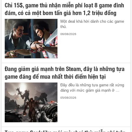
Chỉ 15$, game thủ nhận miễn phí loạt 8 game đình
đám, có cả một bom tấn giá hơn 1,2 triệu đồng
Một deal khá hời dành cho các game
thủ.
06/08/2026
Đang giảm giá mạnh trên Steam, đây là những tựa
game đáng để mua nhất thời điểm hiện tại
Đây đều là những tựa game rất xứng
đáng với mức giảm giá mạnh ở ...
05/08/2026