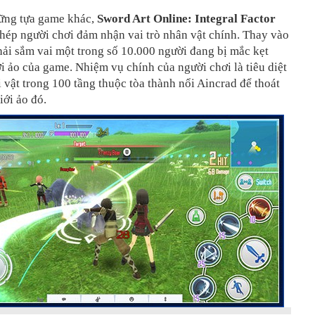
ững tựa game khác,
Sword Art Online: Integral Factor
hép người chơi đảm nhận vai trò nhân vật chính. Thay vào
hải sắm vai một trong số 10.000 người đang bị mắc kẹt
ới ảo của game. Nhiệm vụ chính của người chơi là tiêu diệt
 vật trong 100 tầng thuộc tòa thành nổi Aincrad để thoát
iới ảo đó.