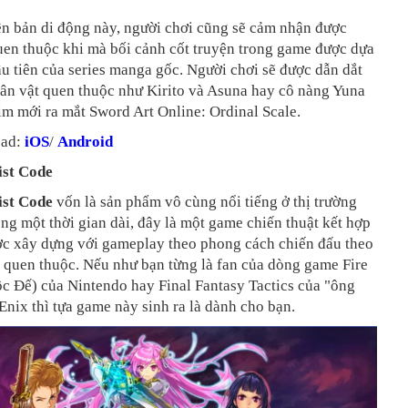
ên bản di động này, người chơi cũng sẽ cảm nhận được
uen thuộc khi mà bối cảnh cốt truyện trong game được dựa
u tiên của series manga gốc. Người chơi sẽ được dẫn dắt
hân vật quen thuộc như Kirito và Asuna hay cô nàng Yuna
im mới ra mắt Sword Art Online: Ordinal Scale.
oad:
iOS
/
Android
ist Code
ist Code
vốn là sản phẩm vô cùng nổi tiếng ở thị trường
ng một thời gian dài, đây là một game chiến thuật kết hợp
ợc xây dựng với gameplay theo phong cách chiến đấu theo
 quen thuộc. Nếu như bạn từng là fan của dòng game Fire
 Đế) của Nintendo hay Final Fantasy Tactics của "ông
Enix thì tựa game này sinh ra là dành cho bạn.