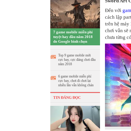
Sword Art O
Đến với
gam
cách lập par
trên hệ máy 
chơi vẫn sẽ 
7 game mobile miễn phí
tuyệt hay đầu năm 2018
chưa từng có
do Google bình chọn
Top 9 game mobile mới
cực hay, cực đáng chơi đầu
năm 2018
6 game mobile miễn phí
cực hay, chơi đi chơi lại
nhiều lần vẫn không chán
TIN ĐÁNG ĐỌC