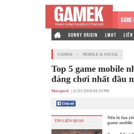
GAME 
GUNNY ORIGIN
LMHT
LIÊN
GAMEK
›
MOBILE & SOCIAL
Top 5 game mobile n
đáng chơi nhất đầu 
Maxspeed
|
21/01/2018 04:19 PM
Nếu là fan y
TIN LIÊN QUAN
game mobile 