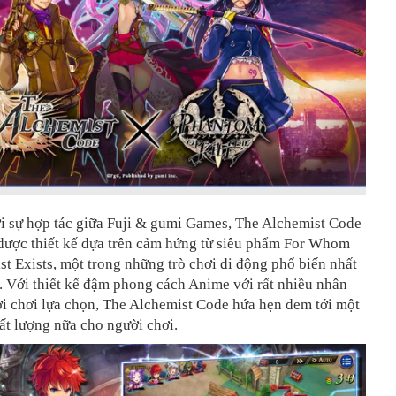
ởi sự hợp tác giữa Fuji & gumi Games, The Alchemist Code
 được thiết kế dựa trên cảm hứng từ siêu phẩm For Whom
t Exists, một trong những trò chơi di động phổ biến nhất
. Với thiết kế đậm phong cách Anime với rất nhiều nhân
i chơi lựa chọn, The Alchemist Code hứa hẹn đem tới một
ất lượng nữa cho người chơi.