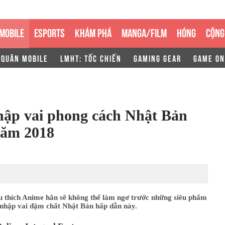
MOBILE
ESPORTS
KHÁM PHÁ
MANGA/FILM
HÓNG
CỘNG
 QUÂN MOBILE
LMHT: TỐC CHIẾN
GAMING GEAR
GAME ON
hập vai phong cách Nhật Bản
năm 2018
êu thích Anime hẳn sẽ không thể làm ngơ trước những siêu phẩm
nhập vai đậm chất Nhật Bản hấp dẫn này.