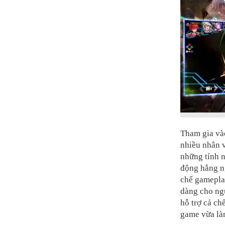
Tham gia và
nhiều nhân 
những tính n
động hằng n
chế gamepla
dàng cho ng
hỗ trợ cả ch
game vừa làm