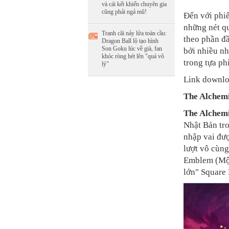
và cái kết khiến chuyên gia
cũng phải ngả mũ!
Đến với phi
những nét q
Tranh cãi nảy lửa toàn cầu:
theo phần đầ
Dragon Ball lộ tạo hình
Son Goku lúc về già, fan
bởi nhiều n
khóc ròng hét lên "quá vô
trong tựa ph
lý"
Link downl
The Alchem
The Alchem
Nhật Bản tro
nhập vai đư
lượt vô cùng
Emblem (Mộc
lớn" Square 