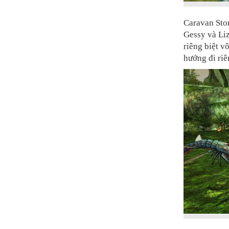
Caravan Stor
Gessy và Liz
riêng biệt v
hướng đi riê