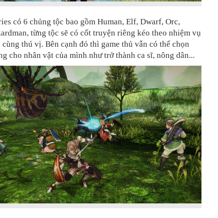
ies có 6 chủng tộc bao gồm Human, Elf, Dwarf, Orc,
ardman, từng tộc sẽ có cốt truyện riêng kéo theo nhiệm vụ
ô cùng thú vị. Bên cạnh đó thì game thủ vẫn có thể chọn
ng cho nhân vật của mình như trở thành ca sĩ, nông dân...