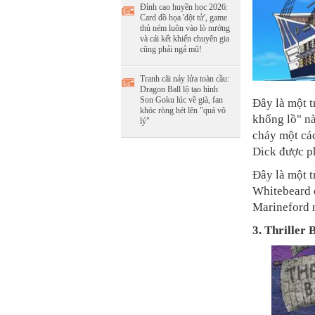
Đỉnh cao huyền học 2026:
Card đồ họa 'đột tử', game
thủ ném luôn vào lò nướng
và cái kết khiến chuyên gia
cũng phải ngả mũ!
Tranh cãi nảy lửa toàn cầu:
Dragon Ball lộ tạo hình
Son Goku lúc về già, fan
Đây là một t
khóc ròng hét lên "quá vô
khổng lồ" nà
lý"
cháy một cá
Dick được ph
Đây là một 
Whitebeard d
Marineford 
3. Thriller 