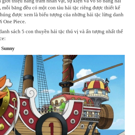
 giới thiệu hàng trăm nhân vật, sự kiện và vô số băng hải
t, mỗi băng đều có một con tàu hải tặc riêng được thiết kế
chúng được xem là biểu tượng của những hải tặc lừng danh
ới One Piece.
danh sách 5 con thuyền hải tặc thú vị và ấn tượng nhất thế
ce:
d Sunny