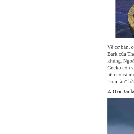
Về cơ bản, c
Bark của Thấ
khủng. Ngoài
Gecko còn s
nên có cả nh
"con tàu" lớn
2. Oro Jack