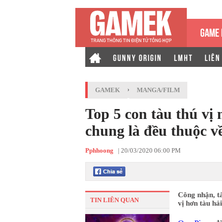
GAME 
GUNNY ORIGIN
LMHT
LIÊN
GAMEK
›
MANGA/FILM
Top 5 con tàu thú vị 
chung là đều thuộc về
Pphhoong
|
20/03/2020 06:00 PM
Công nhận, tà
TIN LIÊN QUAN
vị hơn tàu hả