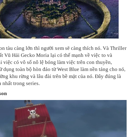
on tàu càng lớn thì người xem sẽ càng thích nó. Và Thriller
t Vũ Hải Gecko Moria lại có thế mạnh về việc to và
 việc có vô số nô lệ bóng làm việc trên con thuyền,
ử dụng toàn bộ hòn đảo từ West Blue làm nền tảng cho nó,
ững khu rừng và lâu đài trên bề mặt của nó. Đây đúng là
 nhất trong series.
son