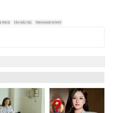
E PIECE
TÀU HẢI TẶC
THOUSAND SUNNY