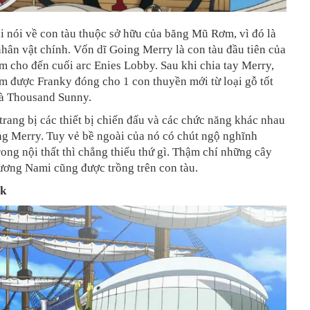
i nói về con tàu thuộc sở hữu của băng Mũ Rơm, vì đó là
hân vật chính. Vốn dĩ Going Merry là con tàu đầu tiên của
 cho đến cuối arc Enies Lobby. Sau khi chia tay Merry,
 được Franky đóng cho 1 con thuyền mới từ loại gỗ tốt
là Thousand Sunny.
rang bị các thiết bị chiến đấu và các chức năng khác nhau
ng Merry. Tuy vẻ bề ngoài của nó có chút ngộ nghĩnh
ong nội thất thì chẳng thiếu thứ gì. Thậm chí những cây
ương Nami cũng được trồng trên con tàu.
ck