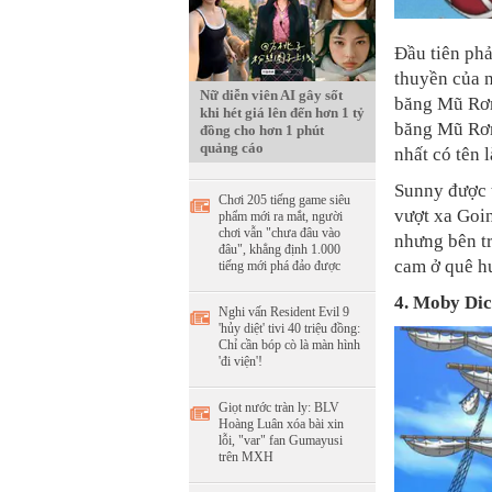
Đầu tiên phả
thuyền của n
Nữ diễn viên AI gây sốt
băng Mũ Rơm
khi hét giá lên đến hơn 1 tỷ
băng Mũ Rơm
đồng cho hơn 1 phút
quảng cáo
nhất có tên 
Sunny được t
Chơi 205 tiếng game siêu
vượt xa Goi
phẩm mới ra mắt, người
chơi vẫn "chưa đâu vào
nhưng bên tr
đâu", khẳng định 1.000
cam ở quê h
tiếng mới phá đảo được
4. Moby Di
Nghi vấn Resident Evil 9
'hủy diệt' tivi 40 triệu đồng:
Chỉ cần bóp cò là màn hình
'đi viện'!
Giọt nước tràn ly: BLV
Hoàng Luân xóa bài xin
lỗi, "var" fan Gumayusi
trên MXH