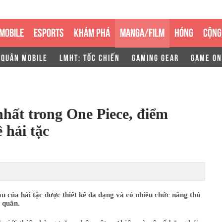
MOBILE
ESPORTS
KHÁM PHÁ
MANGA/FILM
HÓNG
CỘNG
 QUÂN MOBILE
LMHT: TỐC CHIẾN
GAMING GEAR
GAME ON
nhất trong One Piece, điểm
 hải tặc
u của hải tặc được thiết kế đa dạng và có nhiều chức năng thú
i quân.