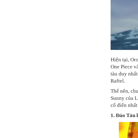
Hiện tại, Or
One Piece và
tàu duy nhất
Raftel.
Thế nên, chư
Sunny của Lu
cổ điển nhất
1. Đảo Tàu 