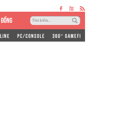
 ĐỒNG
LINE
PC/CONSOLE
360° GAMEFI