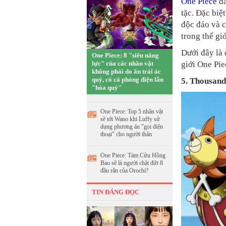
One Piece
đã
tặc. Đặc biệ
độc đáo và 
trong thế gi
Dưới đây là 
One Piece: 8 "siêu năng
lực" của các nhân vật
giới One Pie
không phải do ăn trái ác
quỷ, có cả phóng điện lẫn
5. Thousan
"hóa quỷ"
One Piece: Top 5 nhân vật
sẽ tới Wano khi Luffy sử
dụng phương án "gọi điện
thoại" cho người thân
One Piece: Tám Cửu Hồng
Bao sẽ là người chặt đứt 8
đầu rắn của Orochi?
TIN ĐÁNG ĐỌC