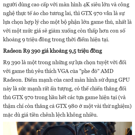
người dùng cao cấp với màn hình 4K siêu lớn và công
nghệ thực tế ảo cho tương lai, thì GTX 970 vẫn là sự
lựa chọn hợp lý cho một bộ phận lớn game thủ, nhất là
với một mức giá sẽ giảm xuống còn thấp hơn con số
khoảng 9 triệu đồng trong thời điểm hiện tại.
Radeon R9 390 giá khoảng 9,5 triệu đồng
R9 390 là một trong những sự lựa chọn tuyệt vời đối
với game thủ yêu thích VGA của "phe đỏ" AMD
Radeon. Điểm mạnh của card màn hình sử dụng GPU
này là sức mạnh rất ấn tượng, có thể chiến thắng đối
thủ GTX 970 trong hầu hết các tựa game hiện tại (và
thậm chí còn thắng cả GTX 980 ở một vài thử nghiệm)
mặc dù giá tiền chênh lệch không nhiều.