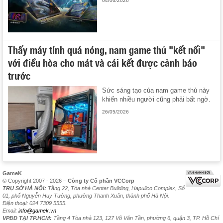
04/06/2026
Thấy máy tính quá nóng, nam game thủ "kết nối"
với điều hòa cho mát và cái kết được cảnh báo
trước
Sức sáng tạo của nam game thủ này
khiến nhiều người cũng phải bất ngờ.
26/05/2026
GameK
© Copyright 2007 - 2026 –
Công ty Cổ phần VCCorp
TRỤ SỞ HÀ NỘI:
Tầng 22, Tòa nhà Center Building, Hapulico Complex, Số
01, phố Nguyễn Huy Tưởng, phường Thanh Xuân, thành phố Hà Nội.
Điện thoại: 024 7309 5555.
Email:
info@gamek.vn
VPĐD TẠI TP.HCM:
Tầng 4 Tòa nhà 123, 127 Võ Văn Tần, phường 6, quận 3, TP. Hồ Chí