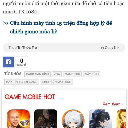
người muốn đợi một thời gian nữa để chờ có tiền hoặc
mua GTX 1080.
Cấu hình máy tính 15 triệu đồng hợp lý để
chiến game mùa hè
Theo
Trí Thức Trẻ
Copy link
0
CHIA SẺ
TỪ KHÓA
CARD MÀN HÌNH
VGA
GAME THỦ
MÁY TÍNH
MÁY TÍNH CHƠI GAME
LINH KIỆN MÁY TÍNH
GAME MOBILE HOT
Xem thêm