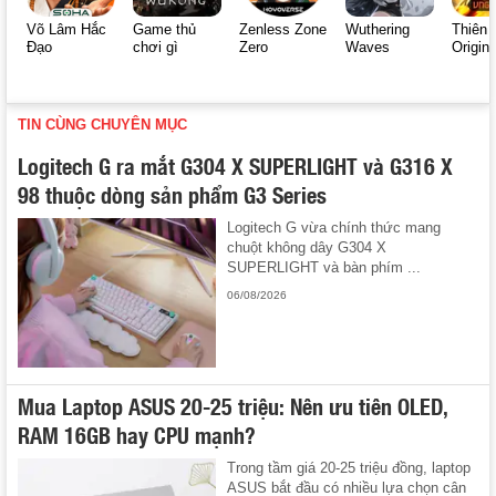
Võ Lâm Hắc
Game thủ
Zenless Zone
Wuthering
Thiên 
Đạo
chơi gì
Zero
Waves
Origin
TIN CÙNG CHUYÊN MỤC
Logitech G ra mắt G304 X SUPERLIGHT và G316 X
98 thuộc dòng sản phẩm G3 Series
Logitech G vừa chính thức mang
chuột không dây G304 X
SUPERLIGHT và bàn phím ...
06/08/2026
Mua Laptop ASUS 20-25 triệu: Nên ưu tiên OLED,
RAM 16GB hay CPU mạnh?
Trong tầm giá 20-25 triệu đồng, laptop
ASUS bắt đầu có nhiều lựa chọn cân