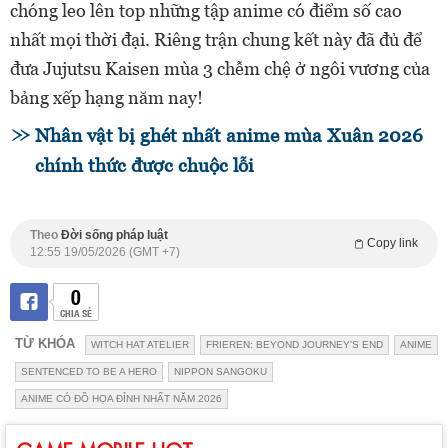
chóng leo lên top những tập anime có điểm số cao
nhất mọi thời đại. Riêng trận chung kết này đã đủ để
đưa Jujutsu Kaisen mùa 3 chễm chệ ở ngôi vương của
bảng xếp hạng năm nay!
Nhân vật bị ghét nhất anime mùa Xuân 2026
chính thức được chuộc lỗi
Theo
Đời sống pháp luật
Copy link
12:55 19/05/2026 (GMT +7)
0
CHIA SẺ
TỪ KHÓA
WITCH HAT ATELIER
FRIEREN: BEYOND JOURNEY'S END
ANIME
SENTENCED TO BE A HERO
NIPPON SANGOKU
ANIME CÓ ĐỒ HỌA ĐỈNH NHẤT NĂM 2026