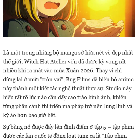
Là một trong những bộ manga sở hữu nét vẽ đẹp nhất
thế giới, Witch Hat Atelier vốn đã được kỳ vọng rất
nhiều khi ra mắt vào mùa Xuân 2026. Thay vì chỉ
dừng lại ở mức "tròn vai", Bug Films đã biến bộ anime
này thành một kiệt tác nghệ thuật thực sự. Studio này
hiểu rất rõ lúc nào cần đẩy cao trào hình ảnh, khiến
từng phân cảnh thi triển ma pháp trở nên lung linh và
kỳ ảo hơn bao giờ hết.
Sự bùng nổ được đẩy lên đỉnh điểm ở tập 5 – tập phim
được các fan quốc tế đồng loạt tụng ca là "Tập phim