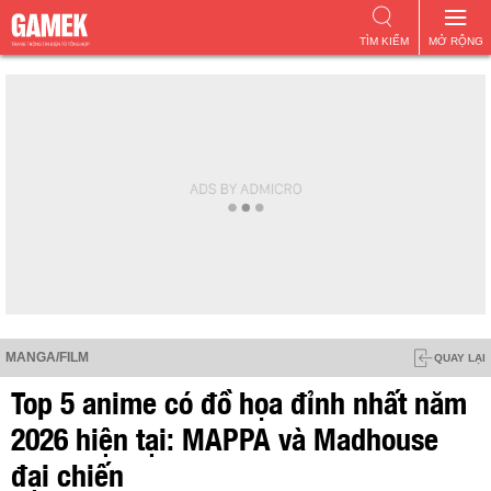
TÌM KIẾM
MỞ RỘNG
MANGA/FILM
QUAY LẠI
Top 5 anime có đồ họa đỉnh nhất năm
2026 hiện tại: MAPPA và Madhouse
đại chiến