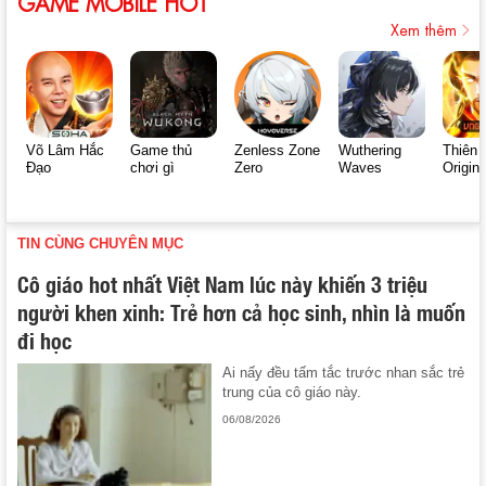
GAME MOBILE HOT
Xem thêm
Võ Lâm Hắc
Game thủ
Zenless Zone
Wuthering
Thiên 
Đạo
chơi gì
Zero
Waves
Origin
TIN CÙNG CHUYÊN MỤC
Cô giáo hot nhất Việt Nam lúc này khiến 3 triệu
người khen xinh: Trẻ hơn cả học sinh, nhìn là muốn
đi học
Ai nấy đều tấm tắc trước nhan sắc trẻ
trung của cô giáo này.
06/08/2026