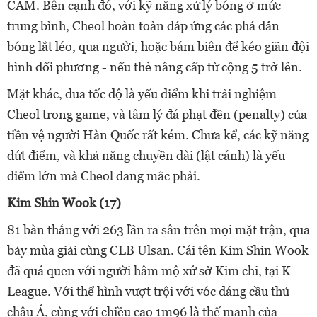
CAM. Bên cạnh đó, với kỹ năng xử lý bóng ở mức
trung bình, Cheol hoàn toàn đáp ứng các phá dẫn
bóng lắt léo, qua người, hoặc bám biên để kéo giãn đội
hình đối phương - nếu thẻ nâng cấp từ cộng 5 trở lên.
Mặt khác, đua tốc độ là yếu điểm khi trải nghiệm
Cheol trong game, và tâm lý đá phạt đền (penalty) của
tiền vệ người Hàn Quốc rất kém. Chưa kể, các kỹ năng
dứt điểm, và khả năng chuyền dài (lật cánh) là yếu
điểm lớn mà Cheol đang mắc phải.
Kim Shin Wook (17)
81 bàn thắng với 263 lần ra sân trên mọi mặt trận, qua
bảy mùa giải cùng CLB Ulsan. Cái tên Kim Shin Wook
đã quá quen với người hâm mộ xứ sở Kim chi, tại K-
League. Với thể hình vượt trội với vóc dáng cầu thủ
châu Á, cùng với chiều cao 1m96 là thế mạnh của