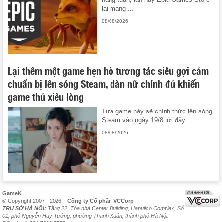
lại mang ...
08/08/2026
Lại thêm một game hẹn hò tương tác siêu gợi cảm
chuẩn bị lên sóng Steam, dàn nữ chính đủ khiến
game thủ xiêu lòng
Tựa game này sẽ chính thức lên sóng
Steam vào ngày 19/8 tới đây.
08/08/2026
GameK
© Copyright 2007 - 2026 –
Công ty Cổ phần VCCorp
TRỤ SỞ HÀ NỘI:
Tầng 22, Tòa nhà Center Building, Hapulico Complex, Số
01, phố Nguyễn Huy Tưởng, phường Thanh Xuân, thành phố Hà Nội.