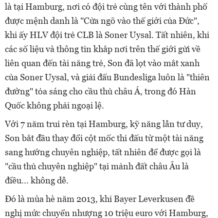
là tại Hamburg, nơi có đội trẻ cùng tên với thành phố
được mệnh danh là "Cửa ngõ vào thế giới của Đức",
khi ấy HLV đội trẻ CLB là Soner Uysal. Tất nhiên, khi
các số liệu và thông tin khắp nơi trên thế giới gửi về
liên quan đến tài năng trẻ, Son đã lọt vào mắt xanh
của Soner Uysal, và giải đấu Bundesliga luôn là "thiên
đường" tỏa sáng cho cầu thủ châu Á, trong đó Hàn
Quốc không phải ngoại lệ.
Với 7 năm trui rèn tại Hamburg, kỹ năng lẫn tư duy,
Son bắt đầu thay đổi cột mốc thi đấu từ một tài năng
sang hướng chuyên nghiệp, tất nhiên để được gọi là
"cầu thủ chuyên nghiệp" tại mảnh đất châu Âu là
điều... không dễ.
Đó là mùa hè năm 2013, khi Bayer Leverkusen đề
nghị mức chuyển nhượng 10 triệu euro với Hamburg,