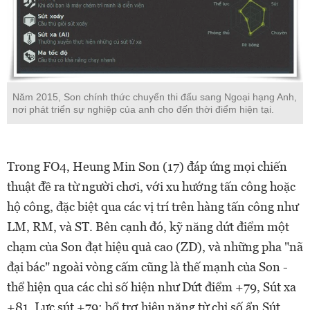
Năm 2015, Son chính thức chuyển thi đấu sang Ngoại hạng Anh,
nơi phát triển sự nghiệp của anh cho đến thời điểm hiện tại.
Trong FO4, Heung Min Son (17) đáp ứng mọi chiến
thuật đề ra từ người chơi, với xu hướng tấn công hoặc
hộ công, đặc biệt qua các vị trí trên hàng tấn công như
LM, RM, và ST. Bên cạnh đó, kỹ năng dứt điểm một
chạm của Son đạt hiệu quả cao (ZD), và những pha "nã
đại bác" ngoài vòng cấm cũng là thế mạnh của Son -
thể hiện qua các chỉ số hiện như Dứt điểm +79, Sút xa
+81, Lực sút +79; bổ trợ hiệu năng từ chỉ số ẩn Sút