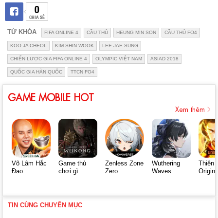
0
CHIA SẺ
TỪ KHÓA
FIFA ONLINE 4
CẦU THỦ
HEUNG MIN SON
CẦU THỦ FO4
KOO JA CHEOL
KIM SHIN WOOK
LEE JAE SUNG
CHIẾN LƯỢC GIA FIFA ONLINE 4
OLYMPIC VIỆT NAM
ASIAD 2018
QUỐC GIA HÀN QUỐC
TTCN FO4
GAME MOBILE HOT
Xem thêm
Võ Lâm Hắc
Game thủ
Zenless Zone
Wuthering
Thiên 
Đạo
chơi gì
Zero
Waves
Origin
TIN CÙNG CHUYÊN MỤC