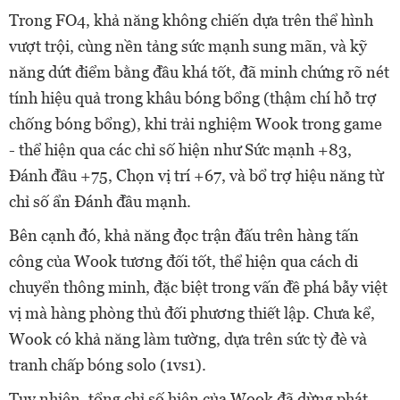
Trong FO4, khả năng không chiến dựa trên thể hình
vượt trội, cùng nền tảng sức mạnh sung mãn, và kỹ
năng dứt điểm bằng đầu khá tốt, đã minh chứng rõ nét
tính hiệu quả trong khâu bóng bổng (thậm chí hỗ trợ
chống bóng bổng), khi trải nghiệm Wook trong game
- thể hiện qua các chỉ số hiện như Sức mạnh +83,
Đánh đầu +75, Chọn vị trí +67, và bổ trợ hiệu năng từ
chỉ số ẩn Đánh đầu mạnh.
Bên cạnh đó, khả năng đọc trận đấu trên hàng tấn
công của Wook tương đối tốt, thể hiện qua cách di
chuyển thông minh, đặc biệt trong vấn đề phá bẫy việt
vị mà hàng phòng thủ đối phương thiết lập. Chưa kể,
Wook có khả năng làm tường, dựa trên sức tỳ đè và
tranh chấp bóng solo (1vs1).
Tuy nhiên, tổng chỉ số hiện của Wook đã dừng phát