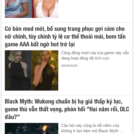
Có bản mod mới, bổ sung trang phục gợi cảm cho
nữ chính, tùy chỉnh tỷ lệ cơ thể thoải mái, bom tấn
game AAA bất ngờ hot trở lại
Cộng đồng mod của tựa game này vẫn
đang hoạt động rất tích cực.
08/08/2026
Black Myth: Wukong chuẩn bị hạ giá thấp kỷ lục,
game thủ vẫn thất vọng, phản hồi "Hai năm rồi, DLC
đâu?"
Câu hỏi này cũng là nỗi niềm của
không ít fan hâm mộ Black Myth: ...