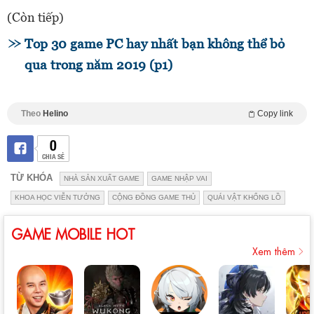
(Còn tiếp)
Top 30 game PC hay nhất bạn không thể bỏ
qua trong năm 2019 (p1)
Theo
Helino
Copy link
0
CHIA SẺ
TỪ KHÓA
NHÀ SẢN XUẤT GAME
GAME NHẬP VAI
KHOA HỌC VIỄN TƯỞNG
CỘNG ĐỒNG GAME THỦ
QUÁI VẬT KHỔNG LỒ
GAME MOBILE HOT
Xem thêm