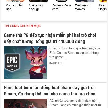
Võ Lâm Hắc
Game thủ
Zenless Zone
Wuthering
Thiên 
Đạo
chơi gì
Zero
Waves
Origin
TIN CÙNG CHUYÊN MỤC
Game thủ PC tiếp tục nhận miễn phí hai trò chơi
đầy chất lượng, tổng giá trị 440.000 đồng
Chương trình tặng quà tuần này của
Epic Games Store mang tới những
tựa game ...
07/08/2026
Hàng loạt bom tấn đồng loạt chạm đáy giá trên
Steam, đa dạng thể loại cho game thủ lựa chọn
Rất nhiều tựa game đình đám trên
Steam đang có mức giá thấp nhất từ