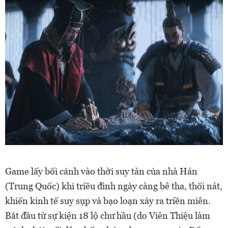
Game lấy bối cảnh vào thời suy tàn của nhà Hán
(Trung Quốc) khi triều đình ngày càng bê tha, thối nát,
khiến kinh tế suy sụp và bạo loạn xảy ra triền miên.
Bắt đầu từ sự kiện 18 lộ chư hầu (do Viên Thiệu làm