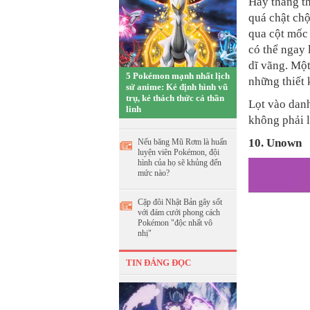
Hãy thẳng th
quá chật chộ
qua cột mốc 
có thể ngay 
dĩ vãng. Một
5 Pokémon mạnh nhất lịch
những thiết k
sử anime: Kẻ định hình vũ
trụ, kẻ thách thức cả thần
Lọt vào danh
linh
không phải l
10. Unown
Nếu băng Mũ Rơm là huấn
luyện viên Pokémon, đội
hình của họ sẽ khủng đến
mức nào?
Cặp đôi Nhật Bản gây sốt
với đám cưới phong cách
Pokémon "độc nhất vô
nhị"
TIN ĐÁNG ĐỌC