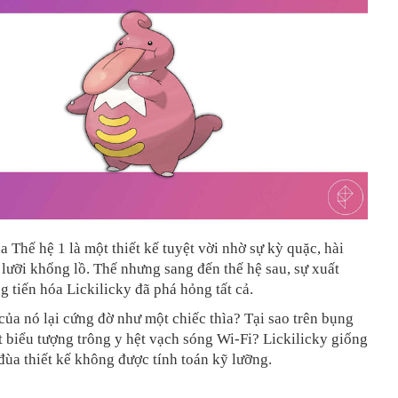
a Thế hệ 1 là một thiết kế tuyệt vời nhờ sự kỳ quặc, hài
 lưỡi khổng lồ. Thế nhưng sang đến thế hệ sau, sự xuất
g tiến hóa Lickilicky đã phá hỏng tất cả.
 của nó lại cứng đờ như một chiếc thìa? Tại sao trên bụng
t biểu tượng trông y hệt vạch sóng Wi-Fi? Lickilicky giống
đùa thiết kế không được tính toán kỹ lưỡng.