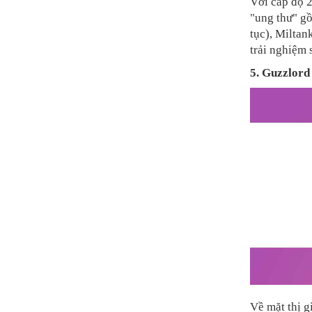
Với cấp độ 2
"ung thư" gồ
tục), Miltan
trải nghiệm 
5. Guzzlord
Về mặt thị g