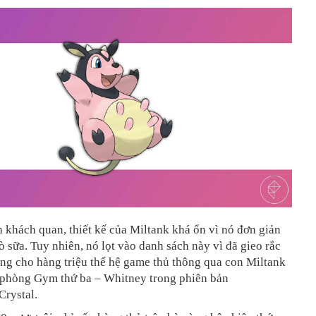
 khách quan, thiết kế của Miltank khá ổn vì nó đơn giản
ò sữa. Tuy nhiên, nó lọt vào danh sách này vì đã gieo rắc
ng cho hàng triệu thế hệ game thủ thông qua con Miltank
h phòng Gym thứ ba – Whitney trong phiên bản
Crystal.