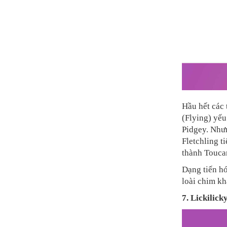
Hầu hết các 
(Flying) yếu
Pidgey. Nhưn
Fletchling t
thành Toucan
Dạng tiến hó
loài chim kh
7. Lickilick