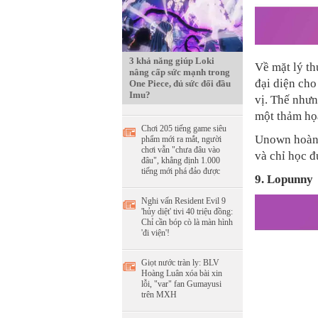
3 khả năng giúp Loki
Về mặt lý th
nâng cấp sức mạnh trong
đại diện cho
One Piece, đủ sức đối đầu
Imu?
vị. Thế nhưn
một thảm họa
Chơi 205 tiếng game siêu
Unown hoàn 
phẩm mới ra mắt, người
chơi vẫn "chưa đâu vào
và chỉ học đ
đâu", khẳng định 1.000
tiếng mới phá đảo được
9. Lopunny
Nghi vấn Resident Evil 9
'hủy diệt' tivi 40 triệu đồng:
Chỉ cần bóp cò là màn hình
'đi viện'!
Giọt nước tràn ly: BLV
Hoàng Luân xóa bài xin
lỗi, "var" fan Gumayusi
trên MXH