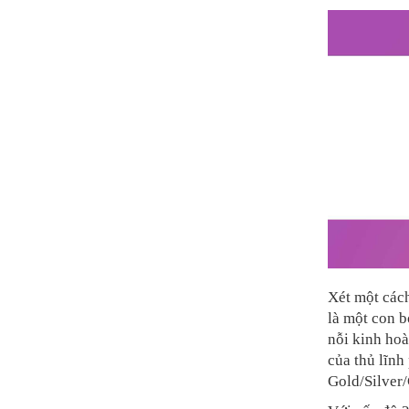
Xét một cách
là một con b
nỗi kinh hoà
của thủ lĩn
Gold/Silver/