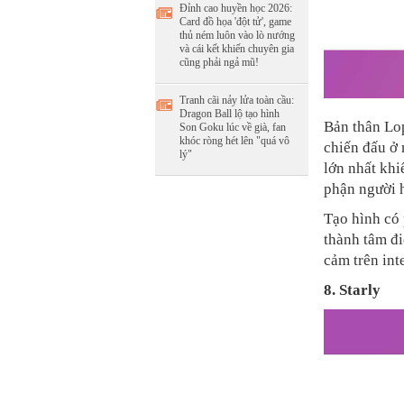
Đỉnh cao huyền học 2026:
Card đồ họa 'đột tử', game
thủ ném luôn vào lò nướng
và cái kết khiến chuyên gia
cũng phải ngả mũ!
Tranh cãi nảy lửa toàn cầu:
Dragon Ball lộ tạo hình
Bản thân Lo
Son Goku lúc về già, fan
khóc ròng hét lên "quá vô
chiến đấu ở 
lý"
lớn nhất khi
phận người 
Tạo hình có 
thành tâm đ
cảm trên int
8. Starly