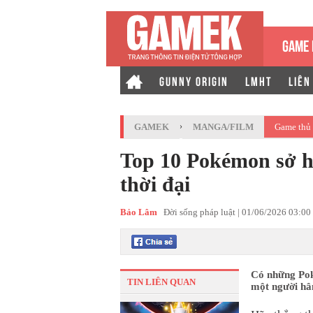
GAME 
GUNNY ORIGIN
LMHT
LIÊN
GAMEK
›
MANGA/FILM
Game thủ 
Top 10 Pokémon sở h
thời đại
Bảo Lâm
Đời sống pháp luật |
01/06/2026 03:00
Có những Pok
TIN LIÊN QUAN
một người hâ