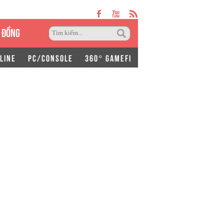
 ĐỒNG
LINE
PC/CONSOLE
360° GAMEFI