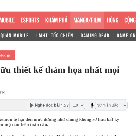
MOBILE
ESPORTS
KHÁM PHÁ
MANGA/FILM
HÓNG
CỘNG
 QUÂN MOBILE
LMHT: TỐC CHIẾN
GAMING GEAR
GAME ON
đọc gì
ữu thiết kế thảm họa nhất mọi
 PM
4:37
Nghe đọc bài
émon tệ hại đến mức dường như chúng không sở hữu bất kỳ
m mộ nào trên toàn cầu.