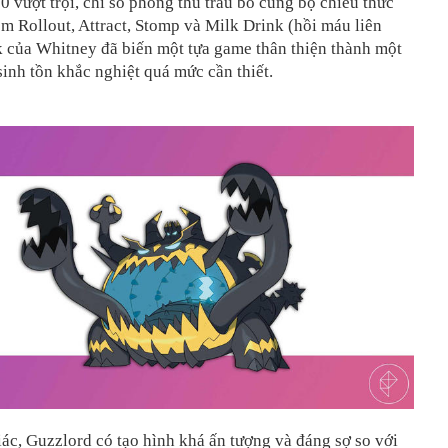
0 vượt trội, chỉ số phòng thủ trâu bò cùng bộ chiêu thức
m Rollout, Attract, Stomp và Milk Drink (hồi máu liên
k của Whitney đã biến một tựa game thân thiện thành một
sinh tồn khắc nghiệt quá mức cần thiết.
iác, Guzzlord có tạo hình khá ấn tượng và đáng sợ so với