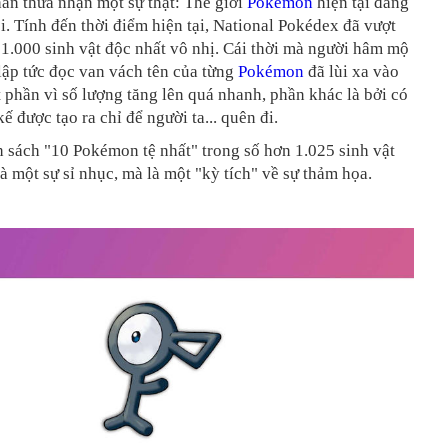
ắn thừa nhận một sự thật: Thế giới
Pokémon
hiện tại đang
i. Tính đến thời điểm hiện tại, National Pokédex đã vượt
1.000 sinh vật độc nhất vô nhị. Cái thời mà người hâm mộ
lập tức đọc van vách tên của từng
Pokémon
đã lùi xa vào
 phần vì số lượng tăng lên quá nhanh, phần khác là bởi có
ế được tạo ra chỉ để người ta... quên đi.
 sách "10 Pokémon tệ nhất" trong số hơn 1.025 sinh vật
à một sự sỉ nhục, mà là một "kỳ tích" về sự thảm họa.