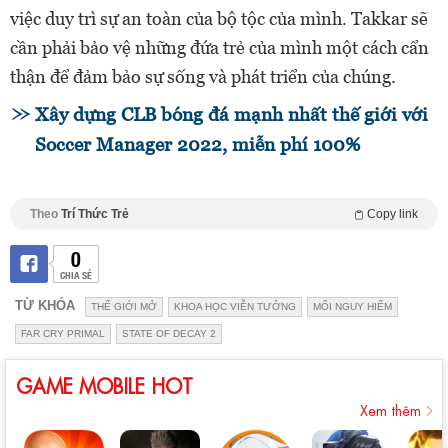
việc duy trì sự an toàn của bộ tộc của mình. Takkar sẽ
cần phải bảo vệ những đứa trẻ của mình một cách cẩn
thận để đảm bảo sự sống và phát triển của chúng.
Xây dựng CLB bóng đá mạnh nhất thế giới với
Soccer Manager 2022, miễn phí 100%
Theo
Trí Thức Trẻ
Copy link
0
CHIA SẺ
TỪ KHÓA
THẾ GIỚI MỞ
KHOA HỌC VIỄN TƯỞNG
MỐI NGUY HIỂM
FAR CRY PRIMAL
STATE OF DECAY 2
GAME MOBILE HOT
Xem thêm