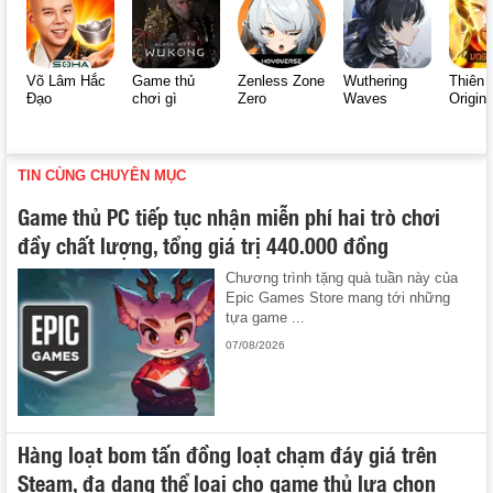
Võ Lâm Hắc
Game thủ
Zenless Zone
Wuthering
Thiên 
Đạo
chơi gì
Zero
Waves
Origin
TIN CÙNG CHUYÊN MỤC
Game thủ PC tiếp tục nhận miễn phí hai trò chơi
đầy chất lượng, tổng giá trị 440.000 đồng
Chương trình tặng quà tuần này của
Epic Games Store mang tới những
tựa game ...
07/08/2026
Hàng loạt bom tấn đồng loạt chạm đáy giá trên
Steam, đa dạng thể loại cho game thủ lựa chọn