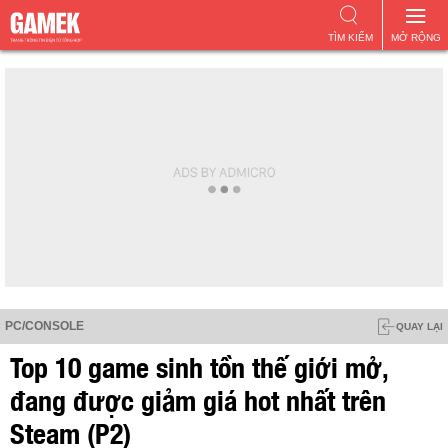
TÌM KIẾM
MỞ RỘNG
PC/CONSOLE
QUAY LẠI
Top 10 game sinh tồn thế giới mở,
đang được giảm giá hot nhất trên
Steam (P2)