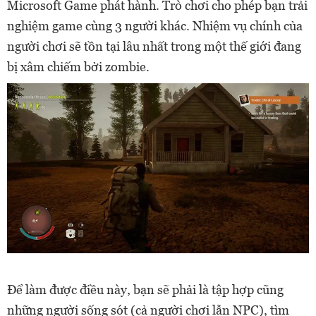
Microsoft Game phát hành. Trò chơi cho phép bạn trải
nghiệm game cùng 3 người khác. Nhiệm vụ chính của
người chơi sẽ tồn tại lâu nhất trong một thế giới đang
bị xâm chiếm bởi zombie.
Để làm được điều này, bạn sẽ phải là tập hợp cũng
những người sống sót (cả người chơi lẫn NPC), tìm