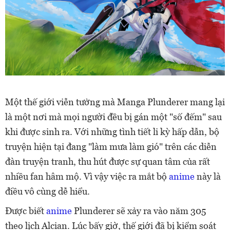
Một thế giới viễn tưởng mà Manga Plunderer mang lại
là một nơi mà mọi người đều bị gán một "số đếm" sau
khi được sinh ra. Với những tình tiết li kỳ hấp dẫn, bộ
truyện hiện tại đang "làm mưa làm gió" trên các diễn
đàn truyện tranh, thu hút được sự quan tâm của rất
nhiều fan hâm mộ. Vì vậy việc ra mắt bộ
anime
này là
điều vô cùng dễ hiểu.
Được biết
anime
Plunderer sẽ xảy ra vào năm 305
theo lịch Alcian. Lúc bấy giờ, thế giới đã bị kiểm soát