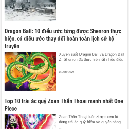
Dragon Ball: 10 điều ước từng được Shenron thực
hiện, có điều ước thay đổi hoàn toàn lịch sử bộ
truyện
Xuyên suốt Dragon Ball và Dragon Ball
Z, Shenron đã thực hiện rất nhiều điều
...
08/08/2026
Top 10 trái ác quỷ Zoan Thần Thoại mạnh nhất One
Piece
Zoan Thần Thoại luôn được xem là
dòng trái ác quỷ hiếm và quyền năng
...