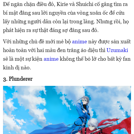
Để ngăn chặn điều đó, Kirie và Shuichi cố gắng tìm ra
bí mật đằng sau lời nguyền của vòng xoắn ốc để cứu
lấy những người dân còn lại trong làng. Nhưng rồi, họ
phát hiện ra sự thật đáng sợ đằng sau đó.
Với những chủ đề mới mẻ bộ
anime
này được sản xuất
hoàn toàn với hai màu đen trắng ảo diệu thì
Uzumaki
sẽ là một sự kiện
anime
không thể bỏ lỡ cho bất kỳ fan
kinh dị nào.
3. Plunderer