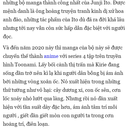
những bộ manga thành công nhất của Junji Ito. Được
mệnh danh là ông hoàng truyện tranh kinh dị xứ hoa
anh đào, những tác phẩm của Ito dù đã ra đời khá lâu
nhưng tới nay vẫn còn sức hấp dẫn đặc biệt với người
đọc.
Và đến năm 2020 này thì manga của bộ này sẽ được
chuyển thể thành
anime
với series 4 tập trên truyền
hình Toonami. Lấy bối cảnh t
hị trấn mà Kirie đang
sống dần trở nên kì lạ khi người dân bỗng bị ám ảnh
bởi những vòng xoắn ốc. Nó xuất hiện trong những
thứ tưởng như vô hại: cây dương xỉ, con ốc sên, cơn
lốc xoáy nhỏ lướt qua làng. Nhưng rồi nó dần xuất
hiện với tần suất dày đặc hơn, ám ảnh tâm trí mỗi
người , giết dần giết mòn con người ta trong cơn
hoảng trí, điên loạn.