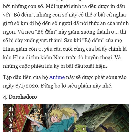
bởi những con số. Mỗi người sinh ra đều được in dấu
với "Bộ đếm", những con số này có thể ở bất cứ nghĩa
gì từ số km đi bộ đến số người đã nói thức ăn của mình
ngon. Và nếu "Bộ đếm" này giảm xuống thành 0... thì
sẽ bị đày xuống vực thẳm! Sau khi "Bộ đếm" của mẹ
Hina giảm còn 0, yêu cầu cuối cùng của bà ấy chính là
kêu Hina đi tìm kiếm Nam tước đỏ huyền thoại. Và
những cuộc phiêu lưu kỳ bí bắt đầu xuất hiện.
Tập đầu tiên của bộ
Anime
này sẽ được phát sóng vào
ngày 8/1/2020. Đừng bỏ lỡ siêu phẩm này nhé.
4. Dorohedoro