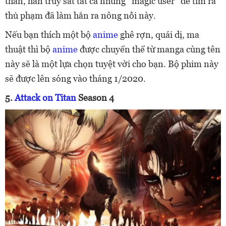
thân, hắn truy sát tất cả những ''magic user'' để tìm ra
thủ phạm đã làm hắn ra nông nỗi này.
Nếu bạn thích một bộ
anime
ghê rợn, quái dị, ma
thuật thì bộ
anime
được chuyển thể từ manga cùng tên
này sẽ là một lựa chọn tuyệt vời cho bạn. Bộ phim này
sẽ được lên sóng vào tháng 1/2020.
5.
Attack on Titan
Season 4