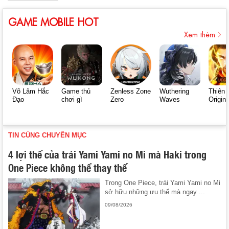
GAME MOBILE HOT
Xem thêm
Võ Lâm Hắc
Game thủ
Zenless Zone
Wuthering
Thiên 
Đạo
chơi gì
Zero
Waves
Origin
TIN CÙNG CHUYÊN MỤC
4 lợi thế của trái Yami Yami no Mi mà Haki trong
One Piece không thể thay thế
Trong One Piece, trái Yami Yami no Mi
sở hữu những ưu thế mà ngay ...
09/08/2026