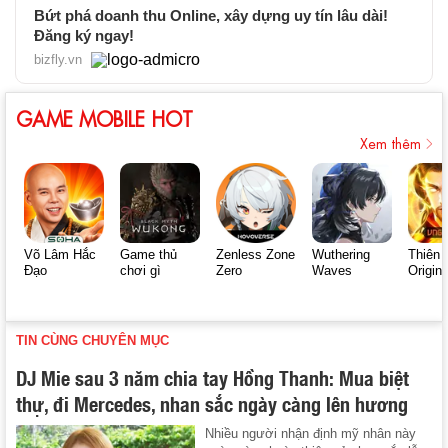
Bứt phá doanh thu Online, xây dựng uy tín lâu dài!
Đăng ký ngay!
bizfly.vn
GAME MOBILE HOT
Xem thêm
Võ Lâm Hắc
Game thủ
Zenless Zone
Wuthering
Thiên 
Đạo
chơi gì
Zero
Waves
Origin
TIN CÙNG CHUYÊN MỤC
DJ Mie sau 3 năm chia tay Hồng Thanh: Mua biệt
thự, đi Mercedes, nhan sắc ngày càng lên hương
Nhiều người nhận định mỹ nhân này