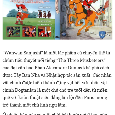
“Wanwan Sanjushi” là một tác phẩm cũ chuyển thể từ
chùm tiểu thuyết nổi tiếng “The Three Musketeers”
của đại văn hào Pháp Alexandre Dumas khá phá cách,
được Tây Ban Nha và Nhật hợp tác sản xuất. Các nhân
vật chính được biến thành động vật hết với nhân vật
chính Dogtanian là một chú chó trẻ tuổi đến từ miền
quê với kiếm thuật siêu đẳng lặn lội đến Paris mong
trở thành một chú lính ngự lâm.
Ở phiên bản này có một chút hài hước mà ở bản gốc