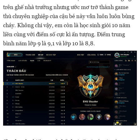
trên ghế nhà trường nhưng ước mơ trở thành game
thủ chuyên nghiệp của cậu bé này vẫn luôn luôn bùng
cháy. Không chỉ vậy, em còn là học sinh giỏi 10 năm
liền cùng với điểm số cực kì ấn tượng. Điểm trung
bình năm lớp 9 là 9,1 và lớp 10 là 8,8.