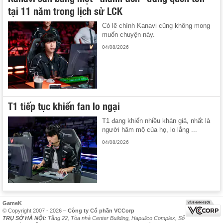
tại 11 năm trong lịch sử LCK
Có lẽ chính Kanavi cũng không mong
muốn chuyện này.
04/08/2026
T1 tiếp tục khiến fan lo ngại
T1 đang khiến nhiều khán giả, nhất là
người hâm mộ của họ, lo lắng ...
04/08/2026
GameK
© Copyright 2007 - 2026 –
Công ty Cổ phần VCCorp
TRỤ SỞ HÀ NỘI:
Tầng 22, Tòa nhà Center Building, Hapulico Complex, Số