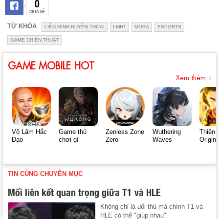
0
CHIA SẺ
TỪ KHÓA
LIÊN MINH HUYỀN THOẠI
LMHT
MOBA
ESPORTS
GAME CHIẾN THUẬT
GAME MOBILE HOT
Xem thêm
Võ Lâm Hắc
Game thủ
Zenless Zone
Wuthering
Thiên 
Đạo
chơi gì
Zero
Waves
Origin
TIN CÙNG CHUYÊN MỤC
Mối liên kết quan trọng giữa T1 và HLE
Không chỉ là đối thủ mà chính T1 và
HLE có thể "giúp nhau".