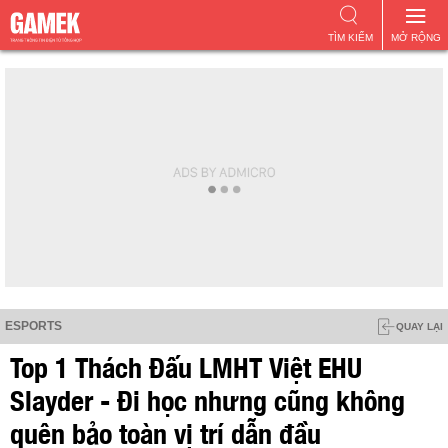
TÌM KIẾM
MỞ RỘNG
ESPORTS
QUAY LẠI
Top 1 Thách Đấu LMHT Việt EHU
Slayder - Đi học nhưng cũng không
quên bảo toàn vị trí dẫn đầu