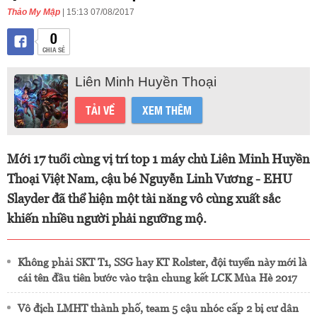
Thảo My Mập
| 15:13 07/08/2017
0
CHIA SẺ
Liên Minh Huyền Thoại
TẢI VỀ
XEM THÊM
Mới 17 tuổi cùng vị trí top 1 máy chủ Liên Minh Huyền
Thoại Việt Nam, cậu bé Nguyễn Linh Vương - EHU
Slayder đã thể hiện một tài năng vô cùng xuất sắc
khiến nhiều người phải ngưỡng mộ.
Không phải SKT T1, SSG hay KT Rolster, đội tuyển này mới là
cái tên đầu tiên bước vào trận chung kết LCK Mùa Hè 2017
Vô địch LMHT thành phố, team 5 cậu nhóc cấp 2 bị cư dân