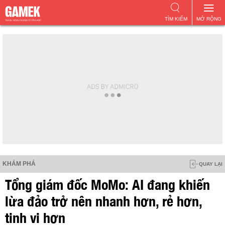
TÌM KIẾM
MỞ RỘNG
KHÁM PHÁ
QUAY LẠI
Tổng giám đốc MoMo: AI đang khiến
lừa đảo trở nên nhanh hơn, rẻ hơn,
tinh vi hơn