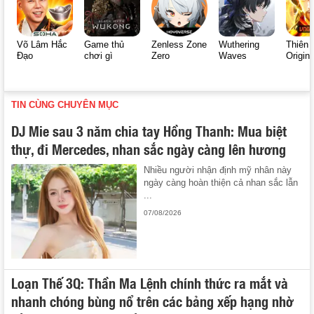
Võ Lâm Hắc
Game thủ
Zenless Zone
Wuthering
Thiên 
Đạo
chơi gì
Zero
Waves
Origin
TIN CÙNG CHUYÊN MỤC
DJ Mie sau 3 năm chia tay Hồng Thanh: Mua biệt
thự, đi Mercedes, nhan sắc ngày càng lên hương
Nhiều người nhận định mỹ nhân này
ngày càng hoàn thiện cả nhan sắc lẫn
...
07/08/2026
Loạn Thế 3Q: Thần Ma Lệnh chính thức ra mắt và
nhanh chóng bùng nổ trên các bảng xếp hạng nhờ