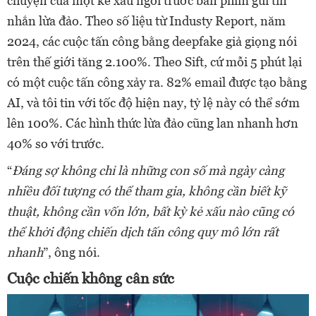
chuyện của một kẻ xấu ngồi trước bàn phím gửi tin
nhắn lừa đảo. Theo số liệu từ Industy Report, năm
2024, các cuộc tấn công bằng deepfake giả giọng nói
trên thế giới tăng 2.100%. Theo Sift, cứ mỗi 5 phút lại
có một cuộc tấn công xảy ra. 82% email được tạo bằng
AI, và tôi tin với tốc độ hiện nay, tỷ lệ này có thể sớm
lên 100%. Các hình thức lừa đảo cũng lan nhanh hơn
40% so với trước.
“
Đáng sợ không chỉ là những con số mà ngày càng
nhiều đối tượng có thể tham gia, không cần biết kỹ
thuật, không cần vốn lớn, bất kỳ kẻ xấu nào cũng có
thể khởi động chiến dịch tấn công quy mô lớn rất
nhanh
”, ông nói.
Cuộc chiến không cân sức