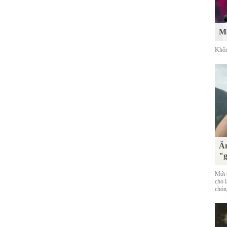
Mố
Khôn
Ăn
"g
Mới đ
cho 
chóng