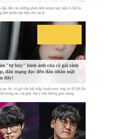
 hấp dẫn của những phản diện anime này nằm ở chỗ họ
 đơn thuần đại diện cho cái ác.
n "tự hủy" hình ảnh của cô gái xinh
p, dân mạng đọc đến đâu nhăn mặt
n đấy!
là tục tĩu, cô gái vẫn bất chấp chuẩn mực ứng xử để đổi lấy
ượt tương tác, vài giây chú ý trên không gian mạng.