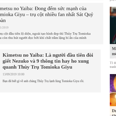
metsu no Yaiba: Đong đếm sức mạnh của
mioka Giyu – trụ cột nhiều fan nhất Sát Quỷ
oàn
11/2019
trụ cột đầu tiên lộ diện, ngoài tạo hình đẹp thì Thủy Trụ Tomioka
u còn thu hút người đọc bởi khí chất trầm lặng bí ẩn của mình
Mà
mộ
Kimetsu no Yaiba: Là người đầu tiên đòi
giết Nezuko và 9 thông tin hay ho xung
T1 t
quanh Thủy Trụ Tomioka Giyu
tranh
13/09/2019 10:00
Bạn đã biết gì về anh chàng Thủy Trụ lạnh lùng Tomioka Giyu rồi.
Dr
Sh