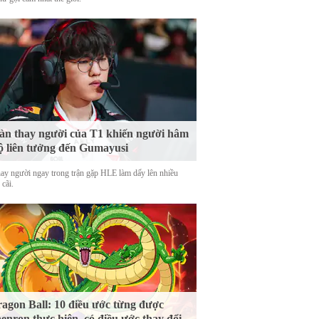
n thay người của T1 khiến người hâm
 liên tưởng đến Gumayusi
hay người ngay trong trận gặp HLE làm dấy lên nhiều
 cãi.
agon Ball: 10 điều ước từng được
enron thực hiện, có điều ước thay đổi