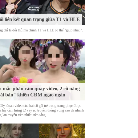
i liên kết quan trọng giữa T1 và HLE
g chỉ là đối thủ mà chính T1 và HLE có thể "giúp nhau".
 mặc phản cảm quay video, 2 cô nàng
ái bản" khiến CĐM ngao ngán
ây, đoạn video của hai cô gái trẻ trong trang phục được
là lấy cảm hứng từ váy áo truyền thống vùng cao đã nhanh
 lan truyền trên nhiều nền tảng.