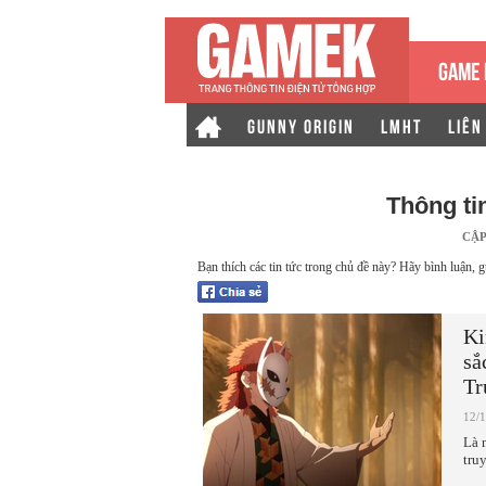
GAME 
GUNNY ORIGIN
LMHT
LIÊN
Thông ti
CẬP
Bạn thích các tin tức trong chủ đề này? Hãy bình luận, g
Ki
sắ
Tr
12/
Là 
tru