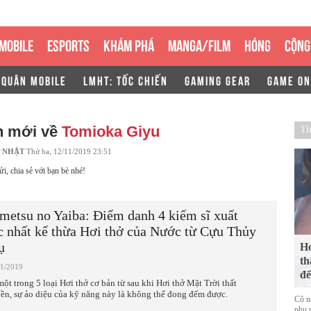
MOBILE
ESPORTS
KHÁM PHÁ
MANGA/FILM
HÓNG
CỘNG
 QUÂN MOBILE
LMHT: TỐC CHIẾN
GAMING GEAR
GAME ON
n mới về
Tomioka Giyu
Ti
 NHẬT
Thứ ba, 12/11/2019 23:51
ửi, chia sẻ với bạn bè nhé!
metsu no Yaiba: Điểm danh 4 kiếm sĩ xuất
c nhất kế thừa Hơi thở của Nước từ Cựu Thủy
ụ
Ho
th
11/2019
để
một trong 5 loại Hơi thở cơ bản từ sau khi Hơi thở Mặt Trời thất
yền, sự ảo diệu của kỹ năng này là không thể đong đếm được.
Cô n
phụ n