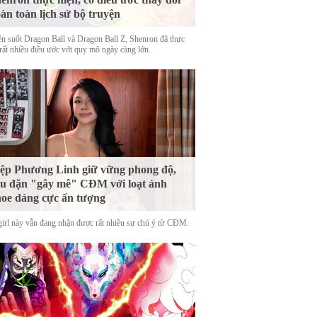
àn toàn lịch sử bộ truyện
n suốt Dragon Ball và Dragon Ball Z, Shenron đã thực
 rất nhiều điều ước với quy mô ngày càng lớn.
ệp Phương Linh giữ vững phong độ,
u đặn "gây mê" CĐM với loạt ảnh
oe dáng cực ấn tượng
girl này vẫn đang nhận được rất nhiều sự chú ý từ CĐM.