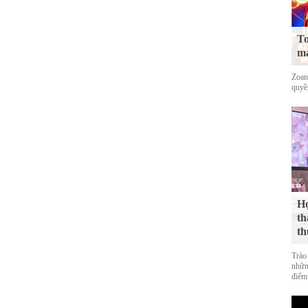
To
mạ
Zoan
quyề
Họ
th
th
Trào
nhữn
điểm 