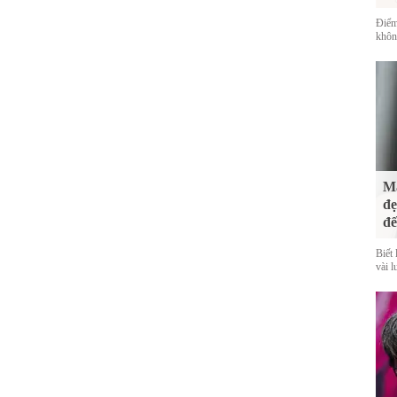
Điểm
không
Mà
đẹ
đế
Biết 
vài l