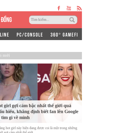
 ĐỒNG
LINE
PC/CONSOLE
360° GAMEFI
n mới
t girl gợi cảm bậc nhất thế giới quá
ấu hiểu, khẳng định biết fan lên Google
 tìm gì về mình
àng hot girl này hiện đang được coi là một trong những
ữ gợi cảm nhất thế giới.