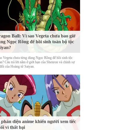
agon Ball: Vì sao Vegeta chưa bao giờ
ng Ngọc Rồng để hồi sinh toàn bộ tộc
iyan?
ao Vegeta chưa từng dùng Ngọc Rồng để hồi sinh tộc
an? Câu trả lời nằm ở giới hạn của Shenron và chính sự
 đổi của Hoàng tử Saiyan.
 phản diện anime khiến người xem tiếc
ối vì thất bại