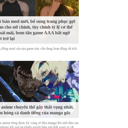
 bản mod mới, bổ sung trang phục gợi
m cho nữ chính, tùy chỉnh tỷ lệ cơ thể
oải mái, bom tấn game AAA bất ngờ
t trở lại
 đồng mod của tựa game này vẫn đang hoạt động rất tích
 anime chuyển thể gây thất vọng nhất,
m hỏng cả danh tiếng của manga gốc
u anime từng được kỳ vọng sẽ đưa manga lên một tầm cao
 nhưng kết quả lại khiến người hâm mộ thất vọng vì cắt