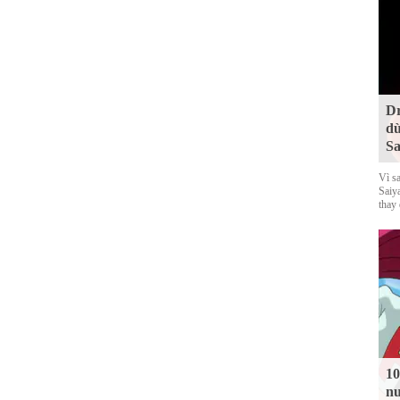
Dr
dù
Sa
Vì s
Saiy
thay
10
nu