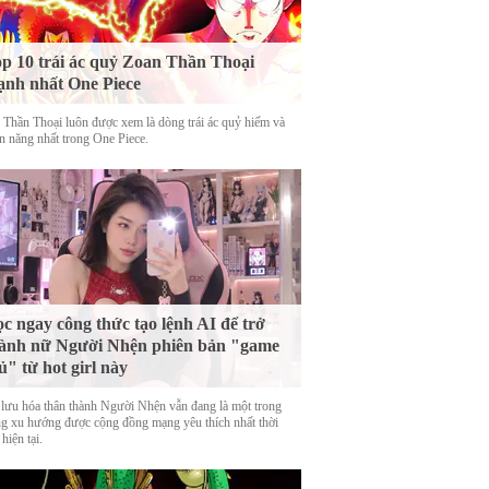
p 10 trái ác quỷ Zoan Thần Thoại
nh nhất One Piece
 Thần Thoại luôn được xem là dòng trái ác quỷ hiếm và
n năng nhất trong One Piece.
c ngay công thức tạo lệnh AI để trở
ành nữ Người Nhện phiên bản "game
ủ" từ hot girl này
 lưu hóa thân thành Người Nhện vẫn đang là một trong
g xu hướng được cộng đồng mạng yêu thích nhất thời
hiện tại.