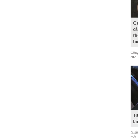
Có
cả
th
ho
Cộng
cực.
10
là
Nhiề
mới,