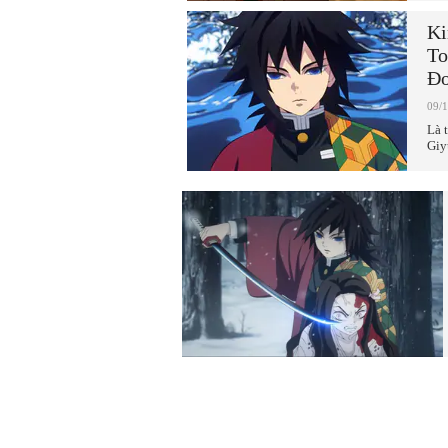
Ki
To
Đ
09/
Là 
Giy