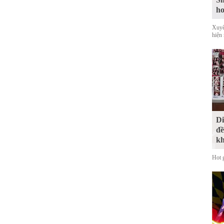
ho
Xuyê
hiện
Di
đề
kh
Hot 