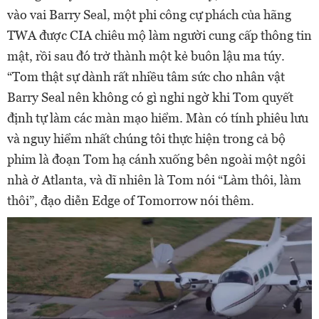
vào vai Barry Seal, một phi công cự phách của hãng
TWA được CIA chiêu mộ làm người cung cấp thông tin
mật, rồi sau đó trở thành một kẻ buôn lậu ma túy.
“Tom thật sự dành rất nhiều tâm sức cho nhân vật
Barry Seal nên không có gì nghi ngờ khi Tom quyết
định tự làm các màn mạo hiểm. Màn có tính phiêu lưu
và nguy hiểm nhất chúng tôi thực hiện trong cả bộ
phim là đoạn Tom hạ cánh xuống bên ngoài một ngôi
nhà ở Atlanta, và dĩ nhiên là Tom nói “Làm thôi, làm
thôi”, đạo diễn Edge of Tomorrow nói thêm.