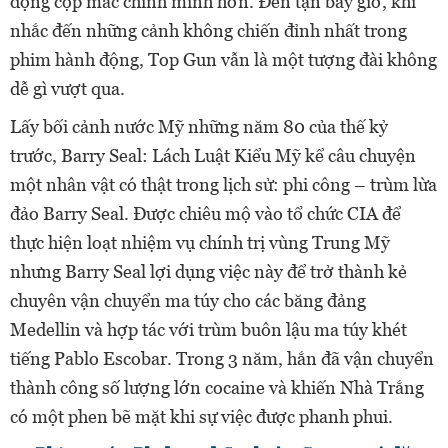
động cộp mác chính mình hơn. Đến tận bây giờ, khi
nhắc đến những cảnh không chiến đỉnh nhất trong
phim hành động, Top Gun vẫn là một tượng đài không
dễ gì vượt qua.
Lấy bối cảnh nước Mỹ những năm 80 của thế kỷ
trước, Barry Seal: Lách Luật Kiểu Mỹ kể câu chuyện
một nhân vật có thật trong lịch sử: phi công – trùm lừa
đảo Barry Seal. Được chiêu mộ vào tổ chức CIA để
thực hiện loạt nhiệm vụ chính trị vùng Trung Mỹ
nhưng Barry Seal lợi dụng việc này để trở thành kẻ
chuyên vận chuyển ma túy cho các băng đảng
Medellin và hợp tác với trùm buôn lậu ma túy khét
tiếng Pablo Escobar. Trong 3 năm, hắn đã vận chuyển
thành công số lượng lớn cocaine và khiến Nhà Trắng
có một phen bẽ mặt khi sự việc được phanh phui.