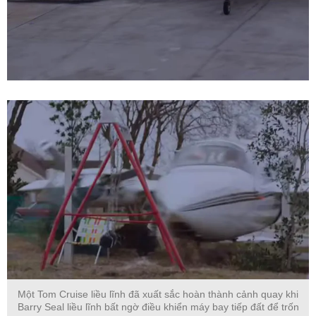
Một Tom Cruise liều lĩnh đã xuất sắc hoàn thành cảnh quay khi
Barry Seal liều lĩnh bất ngờ điều khiển máy bay tiếp đất để trốn