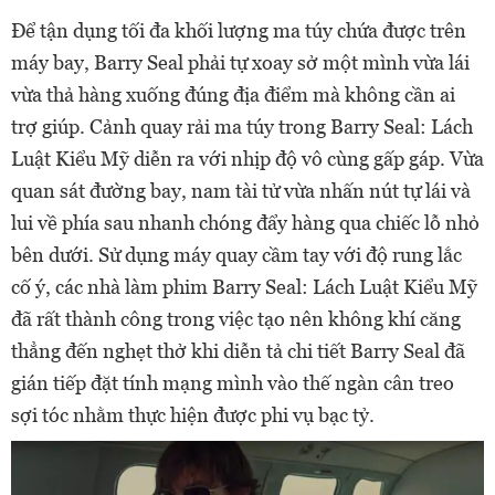
Để tận dụng tối đa khối lượng ma túy chứa được trên
máy bay, Barry Seal phải tự xoay sở một mình vừa lái
vừa thả hàng xuống đúng địa điểm mà không cần ai
trợ giúp. Cảnh quay rải ma túy trong Barry Seal: Lách
Luật Kiểu Mỹ diễn ra với nhịp độ vô cùng gấp gáp. Vừa
quan sát đường bay, nam tài tử vừa nhấn nút tự lái và
lui về phía sau nhanh chóng đẩy hàng qua chiếc lỗ nhỏ
bên dưới. Sử dụng máy quay cầm tay với độ rung lắc
cố ý, các nhà làm phim Barry Seal: Lách Luật Kiểu Mỹ
đã rất thành công trong việc tạo nên không khí căng
thẳng đến nghẹt thở khi diễn tả chi tiết Barry Seal đã
gián tiếp đặt tính mạng mình vào thế ngàn cân treo
sợi tóc nhằm thực hiện được phi vụ bạc tỷ.