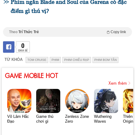
Phim ngắn Blade and Soul của Garena có đặc
điểm gì thú vị?
Theo
Trí Thức Trẻ
Copy link
0
CHIA SẺ
TỪ KHÓA
TOM CRUISE
PHIM
PHIM CHIẾU RẠP
PHIM BOM TẤN
GAME MOBILE HOT
Xem thêm
Võ Lâm Hắc
Game thủ
Zenless Zone
Wuthering
Thiên 
Đạo
chơi gì
Zero
Waves
Origin