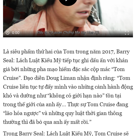
0:00
Là siêu phẩm thứ hai của Tom trong năm 2017, Barry
Seal: Lách Luật Kiểu Mỹ tiếp tục ghi dấu ấn với khán
giả bởi những pha mạo hiểm đặc sắc cộp mác “Tom
Cruise”. Đạo diễn Doug Liman nhận định rằng: “Tom
Cruise liên tục tự đẩy mình vào những cảnh hành động
khó và dường như “không có giới hạn nào” tồn tại
trong thế giới của anh ấy… Thực sự Tom Cruise đang
“lão hóa ngược” và những quy luật thời gian thông
thường thì đã bỏ qua anh ấy mất rồi.”
Trong Barry Seal: Lách Luật Kiểu Mỹ, Tom Cruise sẽ