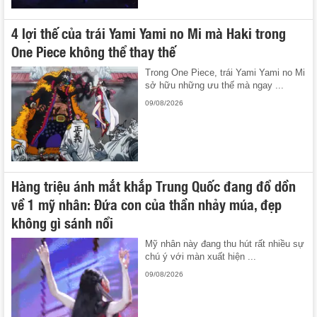
4 lợi thế của trái Yami Yami no Mi mà Haki trong
One Piece không thể thay thế
Trong One Piece, trái Yami Yami no Mi
sở hữu những ưu thế mà ngay ...
09/08/2026
Hàng triệu ánh mắt khắp Trung Quốc đang đổ dồn
về 1 mỹ nhân: Đứa con của thần nhảy múa, đẹp
không gì sánh nổi
Mỹ nhân này đang thu hút rất nhiều sự
chú ý với màn xuất hiện ...
09/08/2026