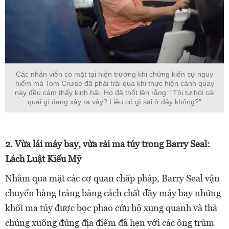
Các nhân viên có mặt tại hiện trường khi chứng kiến sự nguy
hiểm mà Tom Cruise đã phải trải qua khi thực hiện cảnh quay
này đều cảm thấy kinh hãi. Họ đã thốt lên rằng: “Tôi tự hỏi cái
quái gì đang xảy ra vậy? Liệu có gì sai ở đây không?”
2. Vừa lái máy bay, vừa rải ma túy trong Barry Seal:
Lách Luật Kiểu Mỹ
Nhằm qua mặt các cơ quan chấp pháp, Barry Seal vận
chuyển hàng trắng bằng cách chất đầy máy bay những
khối ma túy được bọc phao cứu hộ xung quanh và thả
chúng xuống đúng địa điểm đã hẹn với các ông trùm