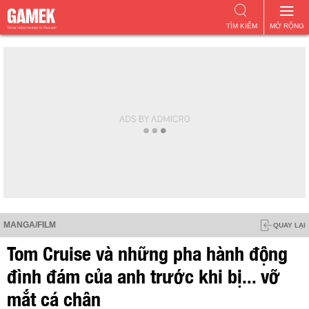
TÌM KIẾM
MỞ RỘNG
MANGA/FILM
QUAY LẠI
Tom Cruise và những pha hành động
đình đám của anh trước khi bị... vỡ
mắt cá chân