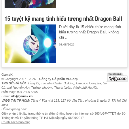
15 tuyệt kỹ mang tính biểu tượng nhất Dragon Ball
Dưới đây là 15 chiêu thức mang tính
biểu tượng nhất Dragon Ball, không
chỉ ...
08/08/2026
GameK
© Copyright 2007 - 2026 –
Công ty Cổ phần VCCorp
TRỤ SỞ HÀ NỘI:
Tầng 22, Tòa nhà Center Building, Hapulico Complex, Số
01, phố Nguyễn Huy Tưởng, phường Thanh Xuân, thành phố Hà Nội.
Điện thoại: 024 7309 5555.
Email:
info@gamek.vn
VPĐD TẠI TP.HCM:
Tầng 4 Tòa nhà 123, 127 Võ Văn Tần, phường 6, quận 3, TP. Hồ Chí
Minh
Hỗ trợ quảng cáo:
Giấy phép thiết lập trang thông tin điện tử tổng hợp trên internet số 3634/GP-TTĐT do Sở
Thông tin và Truyền thông TP Hà Nội cấp ngày 06/09/2017
Chính sách bảo mật