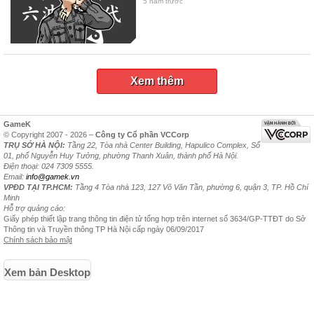
5 năm trước
Xem thêm
GameK
© Copyright 2007 - 2026 –
Công ty Cổ phần VCCorp
TRỤ SỞ HÀ NỘI:
Tầng 22, Tòa nhà Center Building, Hapulico Complex, Số
01, phố Nguyễn Huy Tưởng, phường Thanh Xuân, thành phố Hà Nội.
Điện thoại: 024 7309 5555.
Email:
info@gamek.vn
VPĐD TẠI TP.HCM:
Tầng 4 Tòa nhà 123, 127 Võ Văn Tần, phường 6, quận 3, TP. Hồ Chí
Minh
Hỗ trợ quảng cáo:
Giấy phép thiết lập trang thông tin điện tử tổng hợp trên internet số 3634/GP-TTĐT do Sở
Thông tin và Truyền thông TP Hà Nội cấp ngày 06/09/2017
Chính sách bảo mật
Xem bản Desktop