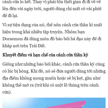
cánh cửa lo hết. Thay vì phải tốn thời gian đi đi về về
lên đến vài ngày trời, người dùng chỉ mất có vài phút
để đi lại.
Vì sự tiện dụng của nó, thế nên c
ánh cửa thần kì xuất
hiện trong khá nhiều tập truyện. Nhóm bạn
Doraemon đã dùng món đồ bảo bối bá đạo này để đi
khắp nơi trên Trái Đất.
Khuyết điểm và hạn chế của cánh cửa thần kỳ
Giống như những bảo bối khác, cánh cửa thần kỳ cũng
có lúc bị hỏng. Khi đó, nó sẽ đưa người dùng tới những
địa điểm không mong muốn hoặc sẽ bị kẹt, gần như
không thể mở ra (trừ khi có một lỗ thủng trên cánh
cửa).