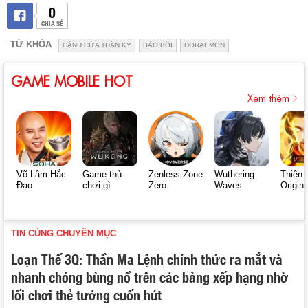
0
CHIA SẺ
TỪ KHÓA
CÁNH CỬA THẦN KỲ
BẢO BỐI
DORAEMON
GAME MOBILE HOT
Xem thêm
Võ Lâm Hắc
Game thủ
Zenless Zone
Wuthering
Thiên 
Đạo
chơi gì
Zero
Waves
Origin
TIN CÙNG CHUYÊN MỤC
Loạn Thế 3Q: Thần Ma Lệnh chính thức ra mắt và
nhanh chóng bùng nổ trên các bảng xếp hạng nhờ
lối chơi thẻ tướng cuốn hút