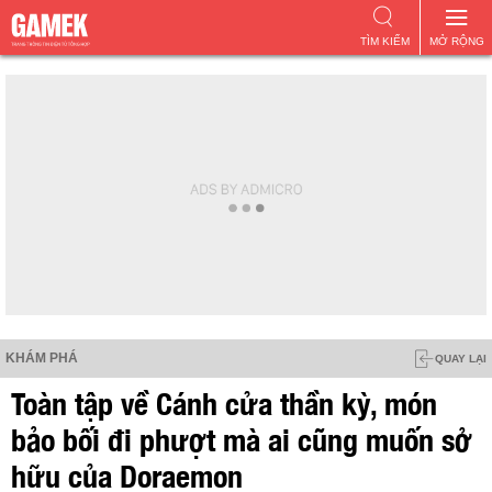
TÌM KIẾM
MỞ RỘNG
KHÁM PHÁ
QUAY LẠI
Toàn tập về Cánh cửa thần kỳ, món
bảo bối đi phượt mà ai cũng muốn sở
hữu của Doraemon