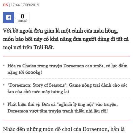
DS
| 17:44 17/09/2019
0
CHIA SẺ
Với bề ngoài đơn giản là một cánh cửa màu hồng,
món bảo bối này có khả năng đưa người dùng đi tất cả
mọi nơi trên Trái Đất.
Hóa ra Chaien trong truyện Doraemon cao 1m81, có lực đấm
nặng tới 6000kg!
“Doraemon: Story of Seasons”: Game nông trại dành cho các
fan của chú mèo máy tương lai
Phát hiện thú vị: Đưa cả "nghịch lý ông nội" vào truyện,
Doraemon vượt tầm truyện tranh thiếu nhi lâu rồi!
Nhắc đến những món đồ chơi của Doraemon, hẳn là