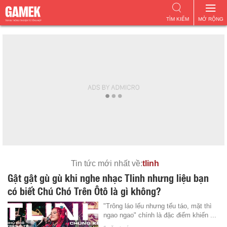
TÌM KIẾM
MỞ RỘNG
Tin tức mới nhất về:
tlinh
Gật gật gù gù khi nghe nhạc Tlinh nhưng liệu bạn
có biết Chú Chó Trên Ôtô là gì không?
"Trông láo lếu nhưng tếu táo, mặt thì
ngao ngao" chính là đặc điểm khiến ...