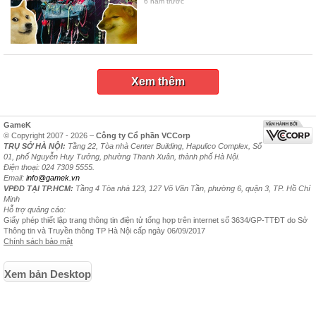
6 năm trước
Xem thêm
GameK
© Copyright 2007 - 2026 –
Công ty Cổ phần VCCorp
TRỤ SỞ HÀ NỘI:
Tầng 22, Tòa nhà Center Building, Hapulico Complex, Số
01, phố Nguyễn Huy Tưởng, phường Thanh Xuân, thành phố Hà Nội.
Điện thoại: 024 7309 5555.
Email:
info@gamek.vn
VPĐD TẠI TP.HCM:
Tầng 4 Tòa nhà 123, 127 Võ Văn Tần, phường 6, quận 3, TP. Hồ Chí
Minh
Hỗ trợ quảng cáo:
Giấy phép thiết lập trang thông tin điện tử tổng hợp trên internet số 3634/GP-TTĐT do Sở
Thông tin và Truyền thông TP Hà Nội cấp ngày 06/09/2017
Chính sách bảo mật
Xem bản Desktop