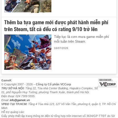
Thêm ba tựa game mới được phát hành miễn phí
trên Steam, tất cả đều có rating 9/10 trở lên
Tiếp tục là cơn mưa game miễn phí
mỗi tuần trên Steam.
16/07/2026
GameK
© Copyright 2007 - 2026 –
Công ty Cổ phần VCCorp
TRỤ SỞ HÀ NỘI:
Tầng 22, Tòa nhà Center Building, Hapulico Complex, Số
01, phố Nguyễn Huy Tưởng, phường Thanh Xuân, thành phố Hà Nội.
Điện thoại: 024 7309 5555.
Email:
info@gamek.vn
VPĐD TẠI TP.HCM:
Tầng 4 Tòa nhà 123, 127 Võ Văn Tần, phường 6, quận 3, TP. Hồ Chí
Minh
Hỗ trợ quảng cáo:
Giấy phép thiết lập trang thông tin điện tử tổng hợp trên internet số 3634/GP-TTĐT do Sở